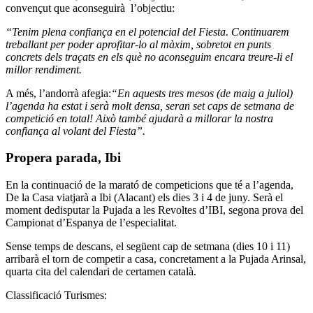
convençut que aconseguirà l’objectiu:
“Tenim plena confiança en el potencial del Fiesta. Continuarem
treballant per poder aprofitar-lo al màxim, sobretot en punts
concrets dels traçats en els què no aconseguim encara treure-li el
millor rendiment.
A més, l’andorrà afegia:
“En aquests tres mesos (de maig a juliol)
l’agenda ha estat i serà molt densa, seran set caps de setmana de
competició en total! Això també ajudarà a millorar la nostra
confiança al volant del Fiesta”.
Propera parada, Ibi
En la continuació de la marató de competicions que té a l’agenda,
De la Casa viatjarà a Ibi (Alacant) els dies 3 i 4 de juny. Serà el
moment dedisputar la Pujada a les Revoltes d’IBI, segona prova del
Campionat d’Espanya de l’especialitat.
Sense temps de descans, el següent cap de setmana (dies 10 i 11)
arribarà el torn de competir a casa, concretament a la Pujada Arinsal,
quarta cita del calendari de certamen català.
Classificació Turismes: