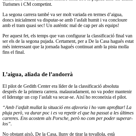
Turismes i CM competint.
La segona carrera també va ser molt variada en termes d’aigua,
doncs inicialment va disputar-se amb l’asfalt humit i va concloure
amb el tram quasi sec! Un autèntic mal de cap per als equips!
Per aquest fet, els temps que van configurar la classificació final van
ser els de la segona pujada. Certament, per a De la Casa hagués estat
més interessant que la jornada hagués continuat amb la pista molla
fins el final.
L’aigua, aliada de l’andorrà
El pilot de Gedith Center era líder de la classificació absoluta
després de la primera carrera. malauradament, no va poder mantenir
el lideratge un cop l’asfalt va secar-se. Així ho reconeixia el pilot.
“Amb l’asfalt mullat la situació ens afavoria i ho vam aprofitar! La
pluja però, va durar poc i es va repetir el que ha passat a les últimes
carreres. Ens acostem als Porsche, però no com per poder superar-
los”.
No obstant això, De la Casa, lluny de tirar la tovallola, està