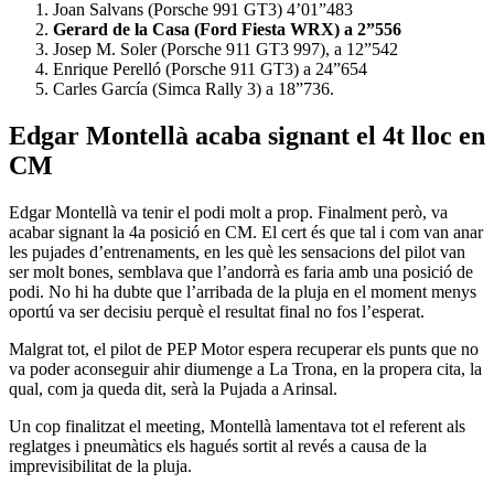
Joan Salvans (Porsche 991 GT3) 4’01”483
Gerard de la Casa (Ford Fiesta WRX) a 2”556
Josep M. Soler (Porsche 911 GT3 997), a 12”542
Enrique Perelló (Porsche 911 GT3) a 24”654
Carles García (Simca Rally 3) a 18”736.
Edgar Montellà acaba signant el 4t lloc en
CM
Edgar Montellà va tenir el podi molt a prop. Finalment però, va
acabar signant la 4a posició en CM. El cert és que tal i com van anar
les pujades d’entrenaments, en les què les sensacions del pilot van
ser molt bones, semblava que l’andorrà es faria amb una posició de
podi. No hi ha dubte que l’arribada de la pluja en el moment menys
oportú va ser decisiu perquè el resultat final no fos l’esperat.
Malgrat tot, el pilot de PEP Motor espera recuperar els punts que no
va poder aconseguir ahir diumenge a La Trona, en la propera cita, la
qual, com ja queda dit, serà la Pujada a Arinsal.
Un cop finalitzat el meeting, Montellà lamentava tot el referent als
reglatges i pneumàtics els hagués sortit al revés a causa de la
imprevisibilitat de la pluja.