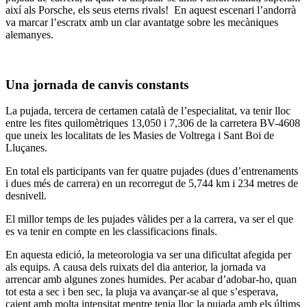
així als Porsche, els seus eterns rivals! En aquest escenari l’andorrà
va marcar l’escratx amb un clar avantatge sobre les mecàniques
alemanyes.
Una jornada de canvis constants
La pujada, tercera de certamen català de l’especialitat, va tenir lloc
entre les fites quilomètriques 13,050 i 7,306 de la carretera BV-4608
que uneix les localitats de les Masies de Voltrega i Sant Boi de
Lluçanes.
En total els participants van fer quatre pujades (dues d’entrenaments
i dues més de carrera) en un recorregut de 5,744 km i 234 metres de
desnivell.
El millor temps de les pujades vàlides per a la carrera, va ser el que
es va tenir en compte en les classificacions finals.
En aquesta edició, la meteorologia va ser una dificultat afegida per
als equips. A causa dels ruixats del dia anterior, la jornada va
arrencar amb algunes zones humides. Per acabar d’adobar-ho, quan
tot esta a sec i ben sec, la pluja va avançar-se al que s’esperava,
caient amb molta intensitat mentre tenia lloc la pujada amb els últims