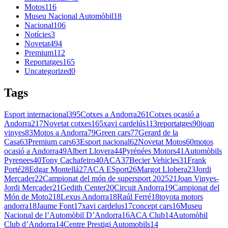
Motos
116
Museu Nacional Automòbil
18
Nacional
106
Notícies
3
Novetat
494
Premium
112
Reportatges
165
Uncategorized
0
Tags
Esport internacional
395
Cotxes a Andorra
261
Cotxes ocasió a
Andorra
217
Novetat cotxes
165
xavi cardelús
113
reportatges
90
joan
vinyes
83
Motos a Andorra
79
Green cars
77
Gerard de la
Casa
63
Premium cars
63
Esport nacional
62
Novetat Motos
60
motos
ocasió a Andorra
49
Albert Llovera
44
Pyrénées Motors
41
Automòbils
Pyrenees
40
Tony Cachafeiro
40
ACA
37
Becier Vehicles
31
Frank
Porté
28
Edgar Montellá
27
ACA ESport
26
Margot Llobera
23
Jordi
Mercader
22
Campionat del món de supersport 2025
21
Joan Vinyes-
Jordi Mercader
21
Gedith Center
20
Circuit Andorra
19
Campionat del
Món de Moto2
18
Lexus Andorra
18
Raúl Ferré
18
toyota motors
andorra
18
Jaume Font
17
xavi cardelus
17
concept cars
16
Museu
Nacional de l’Automòbil D’Andorra
16
ACA Club
14
Automòbil
Club d’Andorra
14
Centre Prestigi Automobils
14