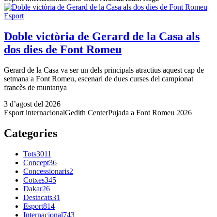
Esport
Doble victòria de Gerard de la Casa als
dos dies de Font Romeu
Gerard de la Casa va ser un dels principals atractius aquest cap de
setmana a Font Romeu, escenari de dues curses del campionat
francès de muntanya
3 d’agost del 2026
Esport internacional
Gedith Center
Pujada a Font Romeu 2026
Categories
Tots
3011
Concept
36
Concessionaris
2
Cotxes
345
Dakar
26
Destacats
31
Esport
814
Internacional
743