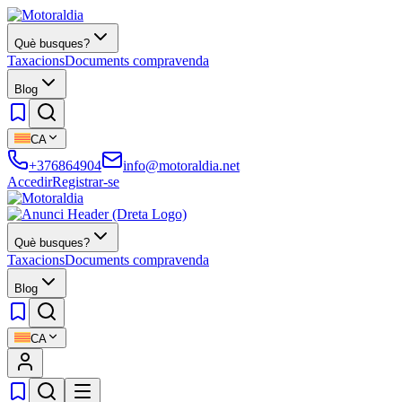
Què busques?
Taxacions
Documents compravenda
Blog
CA
+376864904
info@motoraldia.net
Accedir
Registrar-se
Què busques?
Taxacions
Documents compravenda
Blog
CA