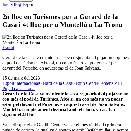
Inici
›
Blog
›
Esport
2n lloc en Turismes per a Gerard de la
Casa i 4t lloc per a Montellà a La Trona
Esport
Gerard de la Casa va mantenir la seva regularitat al pujar un cop més
al podi de Turismes. Això si, un cop més no va poder estar pel
davant del Porsche, en aquest cas el de Joan Salvans..
15 de maig del 2023
Esport internacional
Gerard de la Casa
Gedith Center
Center
XVIII
Pujada a la Trona
Gerard de la Casa va mantenir la seva regularitat al pujar-se un
cop més al podi de Turismes. Això si, un cop més no va poder
estar pel davant del Porsche, en aquest cas el de Joan Salvans.
Montellà, completament dissociat amb el clima, va acabar
signant el 4t lloc.
Val a dir que el de Gedith Center va ser el més ràpid a la primera
pujada de carrera, la qual va disputar-se amb l’asfalt mullat, superant