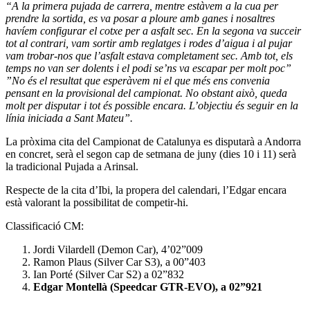
“A la primera pujada de carrera, mentre estàvem a la cua per
prendre la sortida, es va posar a ploure amb ganes i nosaltres
havíem configurar el cotxe per a asfalt sec. En la segona va succeir
tot al contrari, vam sortir amb reglatges i rodes d’aigua i al pujar
vam trobar-nos que l’asfalt estava completament sec. Amb tot, els
temps no van ser dolents i el podi se’ns va escapar per molt poc”
”No és el resultat que esperàvem ni el que més ens convenia
pensant en la provisional del campionat. No obstant això, queda
molt per disputar i tot és possible encara. L’objectiu és seguir en la
línia iniciada a Sant Mateu”.
La pròxima cita del Campionat de Catalunya es disputarà a Andorra
en concret, serà el segon cap de setmana de juny (dies 10 i 11) serà
la tradicional Pujada a Arinsal.
Respecte de la cita d’Ibi, la propera del calendari, l’Edgar encara
està valorant la possibilitat de competir-hi.
Classificació CM:
Jordi Vilardell (Demon Car), 4’02”009
Ramon Plaus (Silver Car S3), a 00”403
Ian Porté (Silver Car S2) a 02”832
Edgar Montellà (Speedcar GTR-EVO), a 02”921