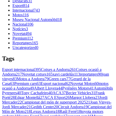
Destacats
31
Esport
814
Internacional
743
Motos
116
Museu Nacional Automòbil
18
Nacional
106
Notícies
3
Novetat
494
Premium
112
Reportatges
165
Uncategorized
0
Tags
Esport internacional
395
Cotxes a Andorra
261
Cotxes ocasió a
Andorra
217
Novetat cotxes
165
xavi cardelús
113
reportatges
90
joan
vinyes
83
Motos a Andorra
79
Green cars
77
Gerard de la
Casa
63
Premium cars
63
Esport nacional
62
Novetat Motos
60
motos
ocasió a Andorra
49
Albert Llovera
44
Pyrénées Motors
41
Automòbils
Pyrenees
40
Tony Cachafeiro
40
ACA
37
Becier Vehicles
31
Frank
Porté
28
Edgar Montellá
27
ACA ESport
26
Margot Llobera
23
Jordi
Mercader
22
Campionat del món de supersport 2025
21
Joan Vinyes-
Jordi Mercader
21
Gedith Center
20
Circuit Andorra
19
Campionat del
Món de Moto2
18
Lexus Andorra
18
Raúl Ferré
18
toyota motors