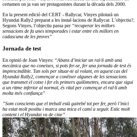
certamen on ja van ser protagonistes durant la dècada dels 2000.
En la present edició del CERT - Rallycar, Vinyes pilotarà un
Hyundai Rally2 preparat a les instal·lacions de Rallycar. L’objectiu?,
Segons Vinyes, l’objectiu passa per
“recuperar les millors
sensacions de fa unes temporades i estar entre els millors en
cadascuna de les proves”
Jornada de test
En opinió de Joan Vinyes:
“Abans d’iniciar un ral·li amb una
mecànica que no coneixes, si pots fer-se, fer una jornada de test és
imprescindible. Tan sols per situar-te al volant, en aquest cas del
Hyundai Rally2, començar a conèixer algunes de les sensacions
que transmet el cotxe i fer els primers quilòmetres, encara que sigui
a un ritme inferior al normal, és vital per començar el ral·li amb
molta més confiança”
”Som conscients que el treball està gairebé tot per fer, però l’inici
ha estat molt positiu i marca una mica el camí a seguir. Estic molt
content i el Hyundai va de cine”