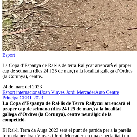
Esport
La Copa d’Espanya de Ral·lis de terra-Rallycar arrencarà el proper
cap de setmana (dies 24 i 25 de març) a la localitat gallega d’Ordres
(la Corunya), centre..
24 de març del 2023
Esport internacional
Joan Vinyes-Jordi Mercader
Auto Centre
Principat
CERT 2023
La Copa d’Espanya de Ral·lis de Terra-Rallycar arrencarà el
proper cap de setmana (dies 24 i 25 de març) a la localitat
gallega d’Ordres (la Corunya), centre neuràlgic de la
competició.
El Ral·li Terra da Auga 2023 serà el punt de partida per a la parella
formada per Joan Vinyes i Jordi Mercader, en una especialitat i un