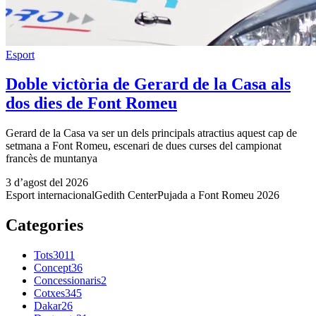
Esport
Doble victòria de Gerard de la Casa als
dos dies de Font Romeu
Gerard de la Casa va ser un dels principals atractius aquest cap de
setmana a Font Romeu, escenari de dues curses del campionat
francès de muntanya
3 d’agost del 2026
Esport internacional
Gedith Center
Pujada a Font Romeu 2026
Categories
Tots
3011
Concept
36
Concessionaris
2
Cotxes
345
Dakar
26