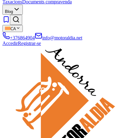
Taxacions
Documents compravenda
Blog
CA
+376864904
info@motoraldia.net
Accedir
Registrar-se