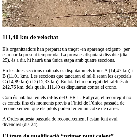
111,40 km de velocitat
Els organitzadors han preparat un traçat -en aparença exigent- per
estrenar la present temporada. La prova es disputarà dissabte (dia
25), és a dir, hi haurà una única etapa amb quatre seccions.
En les dues seccions matinals es disputaran els trams A (14,47 km) i
B (11,01 km). Les seccions que tancaran el ral·li seran les especials
C (14,89 km) i D (15,33 km). En total el recorregut del ral·li és de
242,76 km, dels quals, 111,40 es disputaran contra el crono.
Com és habitual en els ral·lis del CERT - Rallycar, el recorregut no
es coneix fins els moments previs a l’inici de l’única passada de
reconeixement que els pilots poden fer en un cotxe de carrer.
A Ordes aquesta passada de reconeixement l’estan fent avui
divendres (dia 24).
El tram de qualificació “primer punt calent”