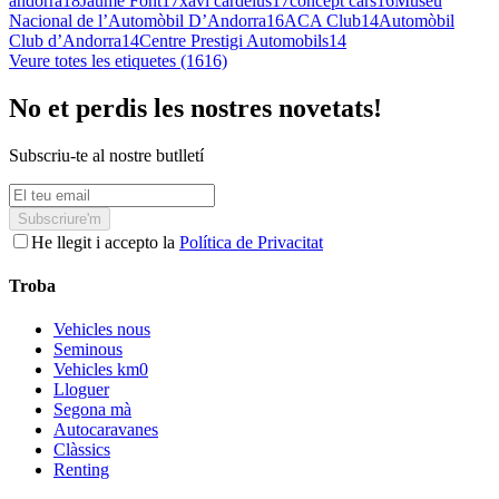
andorra
18
Jaume Font
17
xavi cardelus
17
concept cars
16
Museu
Nacional de l’Automòbil D’Andorra
16
ACA Club
14
Automòbil
Club d’Andorra
14
Centre Prestigi Automobils
14
Veure totes les etiquetes (1616)
No et perdis les nostres novetats!
Subscriu-te al nostre butlletí
Subscriure'm
He llegit i accepto la
Política de Privacitat
Troba
Vehicles nous
Seminous
Vehicles km0
Lloguer
Segona mà
Autocaravanes
Clàssics
Renting