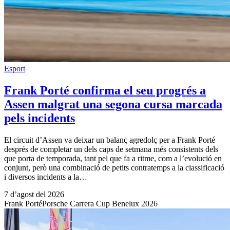
Esport
Frank Porté confirma el seu progrés a
Assen malgrat una segona cursa marcada
pels incidents
El circuit d’Assen va deixar un balanç agredolç per a Frank Porté
després de completar un dels caps de setmana més consistents dels
que porta de temporada, tant pel que fa a ritme, com a l’evolució en
conjunt, però una combinació de petits contratemps a la classificació
i diversos incidents a la…
7 d’agost del 2026
Frank Porté
Porsche Carrera Cup Benelux 2026