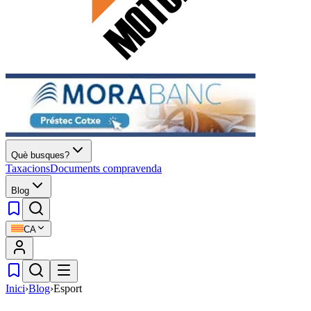
Què busques?
Taxacions
Documents compravenda
Blog
CA
Inici
›
Blog
›
Esport