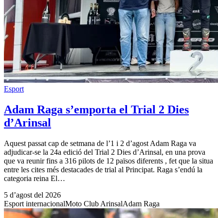
Esport
Adam Raga s’emporta el Trial 2 Dies
d’Arinsal
Aquest passat cap de setmana de l’1 i 2 d’agost Adam Raga va
adjudicar-se la 24a edició del Trial 2 Dies d’Arinsal, en una prova
que va reunir fins a 316 pilots de 12 països diferents , fet que la situa
entre les cites més destacades de trial al Principat. Raga s’endú la
categoria reina El…
5 d’agost del 2026
Esport internacional
Moto Club Arinsal
Adam Raga