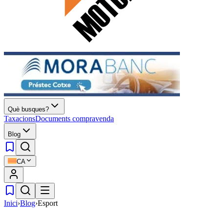
Què busques?
Taxacions
Documents compravenda
Blog
CA
Inici
›
Blog
›
Esport