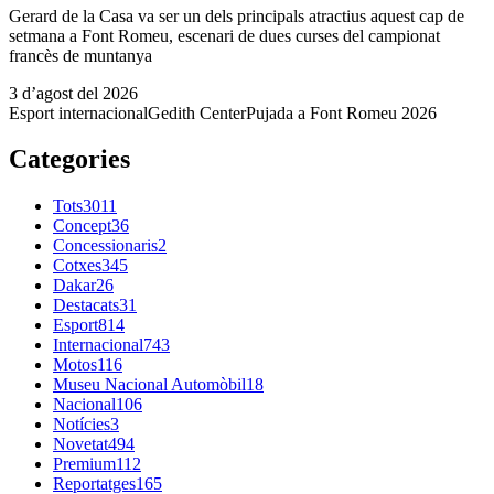
Gerard de la Casa va ser un dels principals atractius aquest cap de
setmana a Font Romeu, escenari de dues curses del campionat
francès de muntanya
3 d’agost del 2026
Esport internacional
Gedith Center
Pujada a Font Romeu 2026
Categories
Tots
3011
Concept
36
Concessionaris
2
Cotxes
345
Dakar
26
Destacats
31
Esport
814
Internacional
743
Motos
116
Museu Nacional Automòbil
18
Nacional
106
Notícies
3
Novetat
494
Premium
112
Reportatges
165