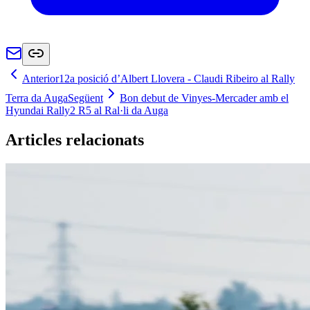
Anterior
12a posició d’Albert Llovera - Claudi Ribeiro al Rally
Terra da Auga
Següent
Bon debut de Vinyes-Mercader amb el
Hyundai Rally2 R5 al Ral·li da Auga
Articles relacionats