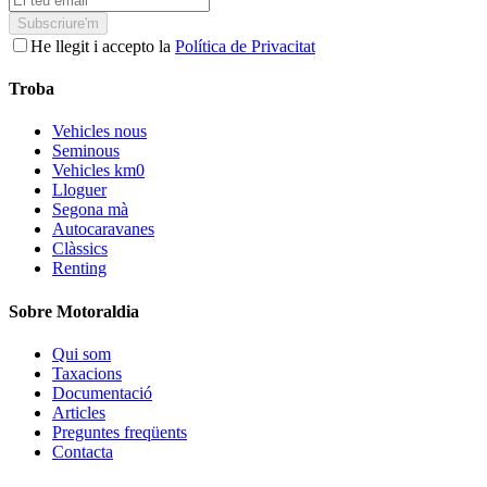
Subscriure'm
He llegit i accepto la
Política de Privacitat
Troba
Vehicles nous
Seminous
Vehicles km0
Lloguer
Segona mà
Autocaravanes
Clàssics
Renting
Sobre Motoraldia
Qui som
Taxacions
Documentació
Articles
Preguntes freqüents
Contacta