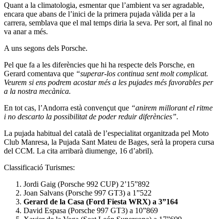
Quant a la climatologia, esmentar que l’ambient va ser agradable,
encara que abans de l’inici de la primera pujada vàlida per a la
carrera, semblava que el mal temps diria la seva. Per sort, al final no
va anar a més.
A uns segons dels Porsche.
Pel que fa a les diferències que hi ha respecte dels Porsche, en
Gerard comentava que
“superar-los continua sent molt complicat.
Veurem si ens podrem acostar més a les pujades més favorables per
a la nostra mecànica.
En tot cas, l’Andorra està convençut que
“anirem millorant el ritme
i no descarto la possibilitat de poder reduir diferències”.
La pujada habitual del català de l’especialitat organitzada pel Moto
Club Manresa, la Pujada Sant Mateu de Bages, serà la propera cursa
del CCM. La cita arribarà diumenge, 16 d’abril).
Classificació Turismes:
Jordi Gaig (Porsche 992 CUP) 2’15”892
Joan Salvans (Porsche 997 GT3) a 1”522
Gerard de la Casa (Ford Fiesta WRX) a 3”164
David Espasa (Porsche 997 GT3) a 10”869