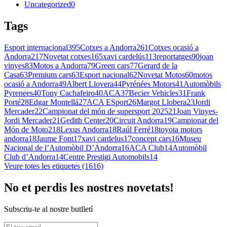
Uncategorized
0
Tags
Esport internacional
395
Cotxes a Andorra
261
Cotxes ocasió a
Andorra
217
Novetat cotxes
165
xavi cardelús
113
reportatges
90
joan
vinyes
83
Motos a Andorra
79
Green cars
77
Gerard de la
Casa
63
Premium cars
63
Esport nacional
62
Novetat Motos
60
motos
ocasió a Andorra
49
Albert Llovera
44
Pyrénées Motors
41
Automòbils
Pyrenees
40
Tony Cachafeiro
40
ACA
37
Becier Vehicles
31
Frank
Porté
28
Edgar Montellá
27
ACA ESport
26
Margot Llobera
23
Jordi
Mercader
22
Campionat del món de supersport 2025
21
Joan Vinyes-
Jordi Mercader
21
Gedith Center
20
Circuit Andorra
19
Campionat del
Món de Moto2
18
Lexus Andorra
18
Raúl Ferré
18
toyota motors
andorra
18
Jaume Font
17
xavi cardelus
17
concept cars
16
Museu
Nacional de l’Automòbil D’Andorra
16
ACA Club
14
Automòbil
Club d’Andorra
14
Centre Prestigi Automobils
14
Veure totes les etiquetes (1616)
No et perdis les nostres novetats!
Subscriu-te al nostre butlletí