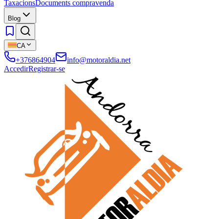
Taxacions
Documents compravenda
Blog
CA
+376864904
info@motoraldia.net
Accedir
Registrar-se