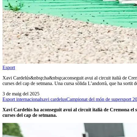
Esport
Xavi Cardelús&nbsp;ha&nbsp;aconseguit avui al circuit italià de Cremo
curses del cap de setmana. Una cursa sòlida L’andorrà, que ha sortit 
3 de maig del 2025
Esport internacional
xavi cardelus
Campionat del món de supersport 2
Xavi Cardelús ha aconseguit avui al circuit italià de Cremona el s
curses del cap de setmana.