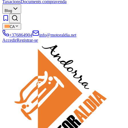
Taxacions
Documents compravenda
Blog
CA
+376864904
info@motoraldia.net
Accedir
Registrar-se