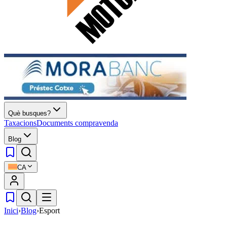
Què busques?
Taxacions
Documents compravenda
Blog
CA
Inici
›
Blog
›
Esport