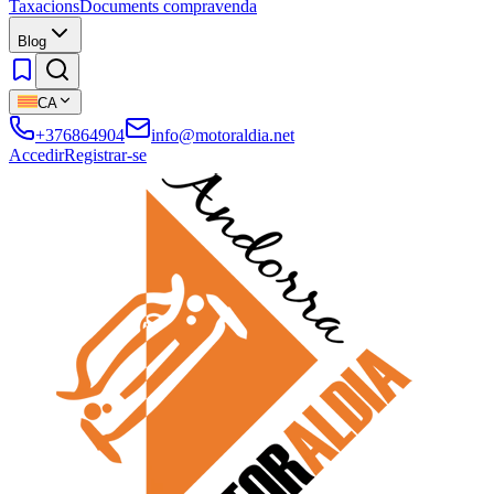
Taxacions
Documents compravenda
Blog
CA
+376864904
info@motoraldia.net
Accedir
Registrar-se