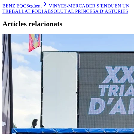
BENZ EQC
Següent
VINYES-MERCADER S’ENDUEN UN
TREBALLAT PODI ABSOLUT AL PRINCESA D’ASTURIES
Articles relacionats