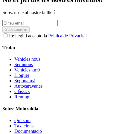
Subscriu-te al nostre butlletí
Subscriure'm
He llegit i accepto la
Política de Privacitat
Troba
Vehicles nous
Seminous
Vehicles km0
Lloguer
Segona mà
Autocaravanes
Clàssics
Renting
Sobre Motoraldia
Qui som
Taxacions
Documentació