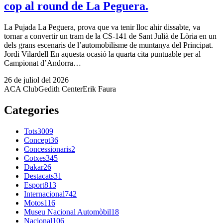
cop al round de La Peguera.
La Pujada La Peguera, prova que va tenir lloc ahir dissabte, va
tornar a convertir un tram de la CS-141 de Sant Julià de Lòria en un
dels grans escenaris de l’automobilisme de muntanya del Principat.
Jordi Vilardell En aquesta ocasió la quarta cita puntuable per al
Campionat d’Andorra…
26 de juliol del 2026
ACA Club
Gedith Center
Erik Faura
Categories
Tots
3009
Concept
36
Concessionaris
2
Cotxes
345
Dakar
26
Destacats
31
Esport
813
Internacional
742
Motos
116
Museu Nacional Automòbil
18
Nacional
106