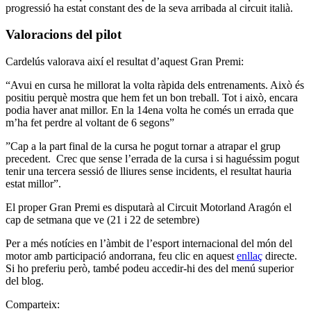
progressió ha estat constant des de la seva arribada al circuit italià.
Valoracions del pilot
Cardelús valorava així el resultat d’aquest Gran Premi:
“Avui en cursa he millorat la volta ràpida dels entrenaments. Això és
positiu perquè mostra que hem fet un bon treball. Tot i això, encara
podia haver anat millor. En la 14ena volta he comés un errada que
m’ha fet perdre al voltant de 6 segons”
”Cap a la part final de la cursa he pogut tornar a atrapar el grup
precedent. Crec que sense l’errada de la cursa i si haguéssim pogut
tenir una tercera sessió de lliures sense incidents, el resultat hauria
estat millor”.
El proper Gran Premi es disputarà al Circuit Motorland Aragón el
cap de setmana que ve (21 i 22 de setembre)
Per a més notícies en l’àmbit de l’esport internacional del món del
motor amb participació andorrana, feu clic en aquest
enllaç
directe.
Si ho preferiu però, també podeu accedir-hi des del menú superior
del blog.
Comparteix: