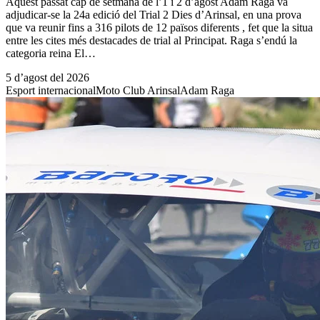
Aquest passat cap de setmana de l’1 i 2 d’agost Adam Raga va
adjudicar-se la 24a edició del Trial 2 Dies d’Arinsal, en una prova
que va reunir fins a 316 pilots de 12 països diferents , fet que la situa
entre les cites més destacades de trial al Principat. Raga s’endú la
categoria reina El…
5 d’agost del 2026
Esport internacional
Moto Club Arinsal
Adam Raga