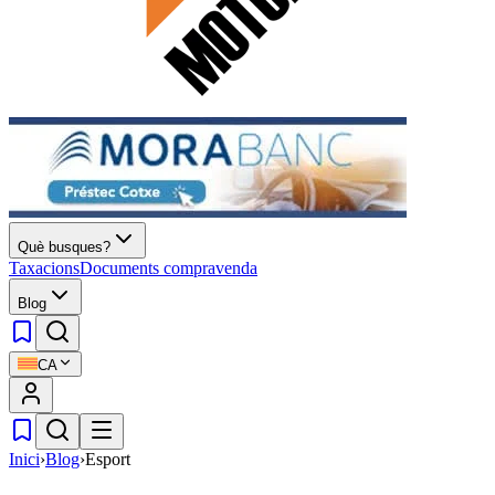
Què busques?
Taxacions
Documents compravenda
Blog
CA
Inici
›
Blog
›
Esport