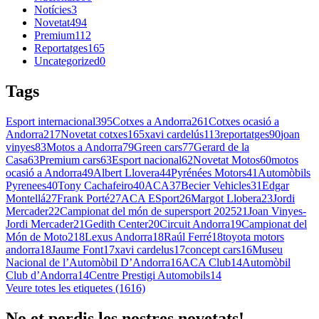
Notícies
3
Novetat
494
Premium
112
Reportatges
165
Uncategorized
0
Tags
Esport internacional
395
Cotxes a Andorra
261
Cotxes ocasió a
Andorra
217
Novetat cotxes
165
xavi cardelús
113
reportatges
90
joan
vinyes
83
Motos a Andorra
79
Green cars
77
Gerard de la
Casa
63
Premium cars
63
Esport nacional
62
Novetat Motos
60
motos
ocasió a Andorra
49
Albert Llovera
44
Pyrénées Motors
41
Automòbils
Pyrenees
40
Tony Cachafeiro
40
ACA
37
Becier Vehicles
31
Edgar
Montellá
27
Frank Porté
27
ACA ESport
26
Margot Llobera
23
Jordi
Mercader
22
Campionat del món de supersport 2025
21
Joan Vinyes-
Jordi Mercader
21
Gedith Center
20
Circuit Andorra
19
Campionat del
Món de Moto2
18
Lexus Andorra
18
Raúl Ferré
18
toyota motors
andorra
18
Jaume Font
17
xavi cardelus
17
concept cars
16
Museu
Nacional de l’Automòbil D’Andorra
16
ACA Club
14
Automòbil
Club d’Andorra
14
Centre Prestigi Automobils
14
Veure totes les etiquetes (1616)
No et perdis les nostres novetats!