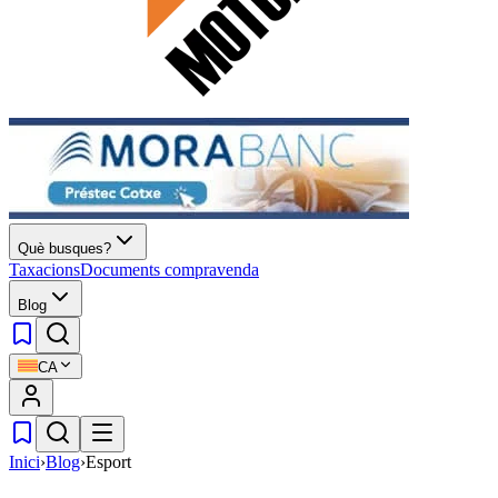
Què busques?
Taxacions
Documents compravenda
Blog
CA
Inici
›
Blog
›
Esport