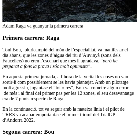
Adam Raga va guanyar la primera carrera
Primera carrera: Raga
Toni Bou, pluricampió del món de l’especialitat, va manifestar el
dia abans, que les zones d’aigua del riu d’Auvinyà (zona dels
Faucellers) no eren l’escenari que més li agradava, “
però he
preparat a fons la prova i sóc molt optimista”.
En aquesta primera jornada, a l’hora de la veritat les coses no van
sortir-li com possiblement se les havia plantejat. Amb un pilotatge
molt agressiu, jugant-se el “tot o res”, Bou va cometre algun error
de més i al final del primer pas per les 12 zones, el seu desavantatge
era de 7 punts respecte de Raga.
En la continuació, tot va seguir amb la mateixa línia i el pilot de
TRRS va acabar emportant-se el primer triomf del TrialGP
d’Andorra 2022.
Segona carrera: Bou