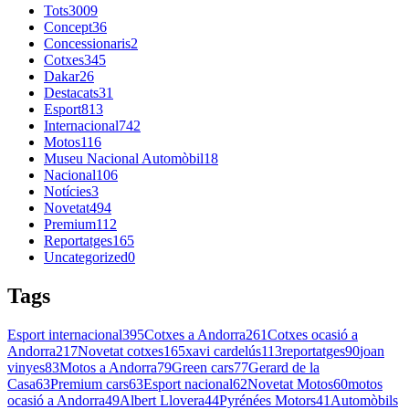
Tots
3009
Concept
36
Concessionaris
2
Cotxes
345
Dakar
26
Destacats
31
Esport
813
Internacional
742
Motos
116
Museu Nacional Automòbil
18
Nacional
106
Notícies
3
Novetat
494
Premium
112
Reportatges
165
Uncategorized
0
Tags
Esport internacional
395
Cotxes a Andorra
261
Cotxes ocasió a
Andorra
217
Novetat cotxes
165
xavi cardelús
113
reportatges
90
joan
vinyes
83
Motos a Andorra
79
Green cars
77
Gerard de la
Casa
63
Premium cars
63
Esport nacional
62
Novetat Motos
60
motos
ocasió a Andorra
49
Albert Llovera
44
Pyrénées Motors
41
Automòbils