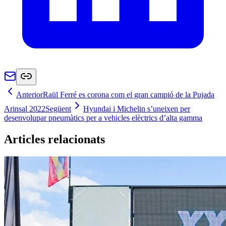
Anterior
Raül Ferré es corona com el gran campió de la Pujada
Arinsal 2022
Següent
Hyundai i Michelin s’uneixen per
desenvolupar pneumàtics per a vehicles elèctrics d’alta gamma
Articles relacionats