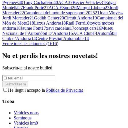
Pyrenees
40
Tony Cachafeiro
40
ACA
37
Becier Vehicles
31
Edgar
Montellá
27
Frank Porté
27
ACA ESport
26
Margot Llobera
23
Jordi
Mercader
22
Campionat del món de supersport 2025
21
Joan Vinyes-
Jordi Mercader
21
Gedith Center
20
Circuit Andorra
19
Campionat del
Món de Moto2
18
Lexus Andorra
18
Raúl Ferré
18
toyota motors
andorra
18
Jaume Font
17
xavi cardelus
17
concept cars
16
Museu
Nacional de l’Automòbil D’Andorra
16
ACA Club
14
Automòbil
Club d’Andorra
14
Centre Prestigi Automobils
14
Veure totes les etiquetes (1616)
No et perdis les nostres novetats!
Subscriu-te al nostre butlletí
Subscriure'm
He llegit i accepto la
Política de Privacitat
Troba
Vehicles nous
Seminous
Vehicles km0