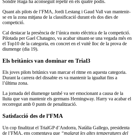
Sondre Haga ha aconseguit repetir en els quatre podis.
Quant als pilots de l’FMA, Jordi Lestang i Gaud Vall van mantenir-
se en la zona mitjana de la classificació durant els dos dies de
competició.
Cal destacar la presència de l’única moto elèctrica de la competició.
Pilotada per Gael Chatagno, va acabar situant-se una vegada més en
el Top10 de la categoria, en concret en el vuitè lloc de la prova de
diumenge (dia 19).
Els britànics van dominar en Trial3
Els joves pilots britànics van marcar el ritme en aquesta categoria.
Durant la carrera del dissabte es va mantenir la igualtat fins a
l’última zona.
La jornada del diumenge també va ser emocionant a causa de la
lluita que van mantenir els germans Hemingway. Harry va acabar el
recorregut amb 0 punts de penalització.
Satisfacció des de l’FMA
Un cop finalitzat el TrialGP d’Andorra, Natàlia Gallego, presidenta
de l’FMA, ens comentava que
“malgrat les altes temperatures del