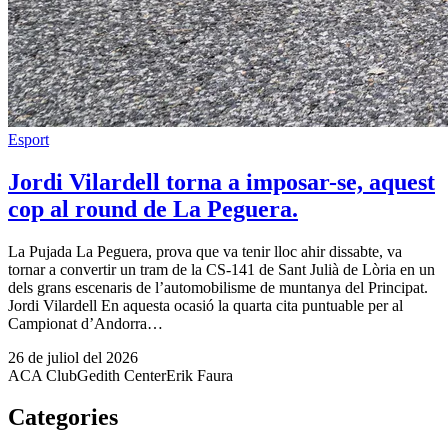
Esport
Jordi Vilardell torna a imposar-se, aquest
cop al round de La Peguera.
La Pujada La Peguera, prova que va tenir lloc ahir dissabte, va
tornar a convertir un tram de la CS-141 de Sant Julià de Lòria en un
dels grans escenaris de l’automobilisme de muntanya del Principat.
Jordi Vilardell En aquesta ocasió la quarta cita puntuable per al
Campionat d’Andorra…
26 de juliol del 2026
ACA Club
Gedith Center
Erik Faura
Categories