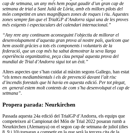
cap de setmana, un any més hem pogut gaudir d’un gran cap de
setmana de trial a Sant Julià de Lòria, amb els millors pilots del
món competint en unes magnífiques zones de roques i riu. Aquestes
zones sempre fan que el TrialGP d’Andorra sigui una de les proves
més exigents i espectaculars del calendari internacional.”
“Any rere any continuem aconseguint l’objectiu de millorar el
desenvolupament d’aquesta gran prova al nostre país, quelcom que
hem assolit gràcies a tots els components i voluntaris de la
federació, que un cop més ha sabut demostrar la seva llarga
experiència organitzativa, peça clau perquè aquesta prova del
mundial de Trial d’Andorra sigui tot un èxit.”
Altres aspectes que s’han cuidat al màxim segons Gallego, han estat
“
els temes mediambientals i els de prevenció davant l’alt risc
d’incendis forestals que hi havia en aquesta edició. Per tot plegat,
en general estem molt contents de com s’ha desenvolupat el cap de
setmana”.
Propera parada: Neurkirchen
Passada aquesta 24a edició del TrialGP d’Andorra, els equips que
competeixen al Campionat del Món de Trial 2022 posaran rumb a
Neurkirchen (Alemanya) on el segon cap de setmana de juliol (dies
8, 9 i 10) tornaran a competir en la que serà la tercera cita de la