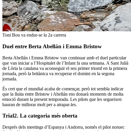
Toni Bou va endur-se la 2a carrera
Duel entre Berta Abellán i Emma Bristow
Berta Abellán i Emma Bristow van continuar amb el duel particular
que van iniciar a l’Hospitalet de l’Infant fa una setmana. A Sant Julià
de Lòria la catalana va aconseguir el seu primer triomf en la primera
jornada, però la britànica va recuperar el domini en la segona
jornada.
És cert que el mundial acaba de començar, però tot sembla indicar
que la lluita entre Bristow i Abellán ens donarà moments de molta
emoció durant la present temporada. Les pilots que les segueixen
hauran de millorar molt per a atrapar-les.
Trial2. La categoria més oberta
Després dels meetings d’Espanya i Andorra, només el pilot noruec