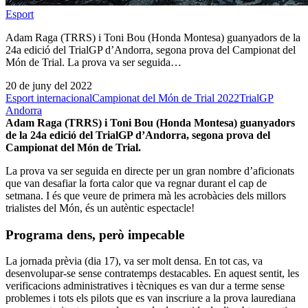
Esport
Adam Raga (TRRS) i Toni Bou (Honda Montesa) guanyadors de la
24a edició del TrialGP d’Andorra, segona prova del Campionat del
Món de Trial. La prova va ser seguida…
20 de juny del 2022
Esport internacional
Campionat del Món de Trial 2022
TrialGP
Andorra
Adam Raga (TRRS) i Toni Bou (Honda Montesa) guanyadors
de la 24a edició del TrialGP d’Andorra, segona prova del
Campionat del Món de Trial.
La prova va ser seguida en directe per un gran nombre d’aficionats
que van desafiar la forta calor que va regnar durant el cap de
setmana. I és que veure de primera mà les acrobàcies dels millors
trialistes del Món, és un autèntic espectacle!
Programa dens, però impecable
La jornada prèvia (dia 17), va ser molt densa. En tot cas, va
desenvolupar-se sense contratemps destacables. En aquest sentit, les
verificacions administratives i tècniques es van dur a terme sense
problemes i tots els pilots que es van inscriure a la prova laurediana