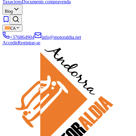
Taxacions
Documents compravenda
Blog
CA
+376864904
info@motoraldia.net
Accedir
Registrar-se