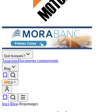
Què busques?
Taxacions
Documents compravenda
Blog
CA
Inici
›
Blog
›
Reportatges