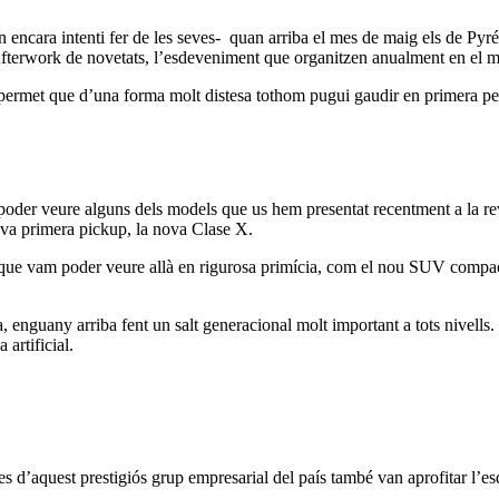
n encara intenti fer de les seves- quan arriba el mes de maig els de Py
c Afterwork de novetats, l’esdeveniment que organitzen anualment en el ma
rmet que d’una forma molt distesa tothom pugui gaudir en primera pers
oder veure alguns dels models que us hem presentat recentment a la 
va primera pickup, la nova Clase X.
 que vam poder veure allà en rigurosa primícia, com el nou SUV compac
 enguany arriba fent un salt generacional molt important a tots nivells.
artificial.
bles d’aquest prestigiós grup empresarial del país també van aprofitar l