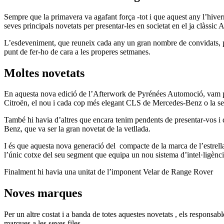
Sempre que la primavera va agafant força -tot i que aquest any l’hiver
seves principals novetats per presentar-les en societat en el ja clàssi
L’esdeveniment, que reuneix cada any un gran nombre de convidats, pe
punt de fer-ho de cara a les properes setmanes.
Moltes novetats
En aquesta nova edició de l’Afterwork de Pyrénées Automoció, vam p
Citroën, el nou i cada cop més elegant CLS de Mercedes-Benz o la se
També hi havia d’altres que encara tenim pendents de presentar-vos i
Benz, que va ser la gran novetat de la vetllada.
I és que aquesta nova generació del compacte de la marca de l’estrella,
l’únic cotxe del seu segment que equipa un nou sistema d’intel·ligència 
Finalment hi havia una unitat de l’imponent Velar de Range Rover
Noves marques
Per un altre costat i a banda de totes aquestes novetats , els responsa
marques a les seves files.