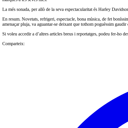
La més sonada, per allò de la seva espectacularitat és Harley Davidson,
En resum. Novetats, refrigeri, espectacle, bona mùsica, de fet boníssim
amenaçar pluja, va aguantar-se deixant que tothom poguèssim gaudir 
Si voleu accedir a d’altres articles breus i reportatges, podeu fer-ho
Comparteix: