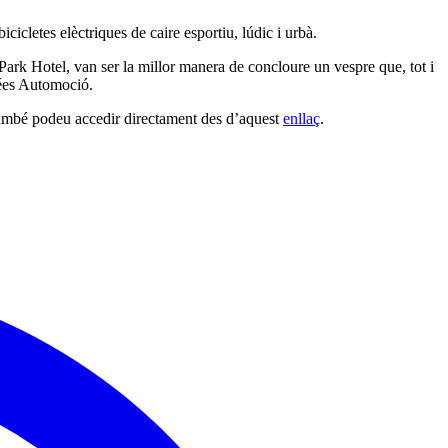
icletes elèctriques de caire esportiu, lúdic i urbà.
 Park Hotel, van ser la millor manera de concloure un vespre que, tot i
nées Automoció.
. També podeu accedir directament des d’aquest
enllaç
.