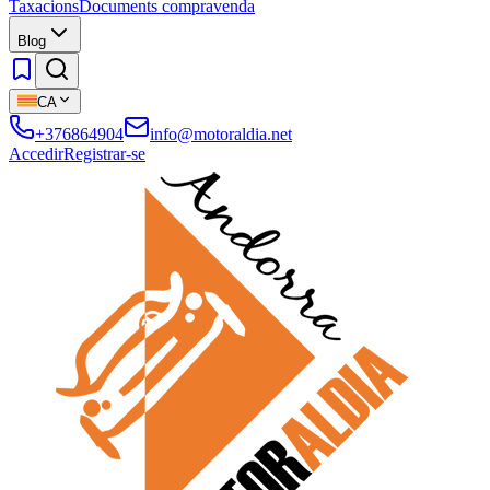
Taxacions
Documents compravenda
Blog
CA
+376864904
info@motoraldia.net
Accedir
Registrar-se