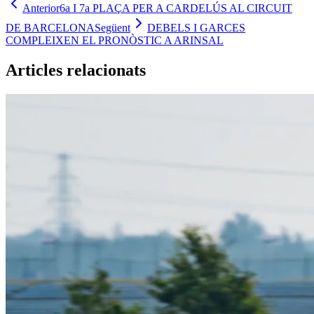
Anterior
6a I 7a PLAÇA PER A CARDELÚS AL CIRCUIT
DE BARCELONA
Següent
DEBELS I GARCES
COMPLEIXEN EL PRONÒSTIC A ARINSAL
Articles relacionats