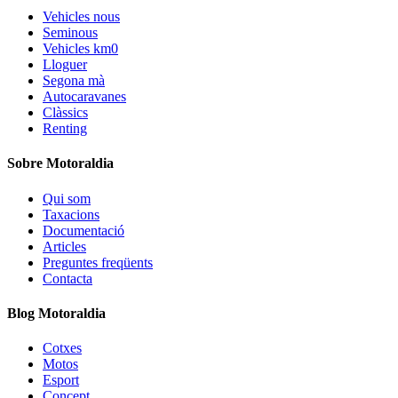
Vehicles nous
Seminous
Vehicles km0
Lloguer
Segona mà
Autocaravanes
Clàssics
Renting
Sobre Motoraldia
Qui som
Taxacions
Documentació
Articles
Preguntes freqüents
Contacta
Blog Motoraldia
Cotxes
Motos
Esport
Concept