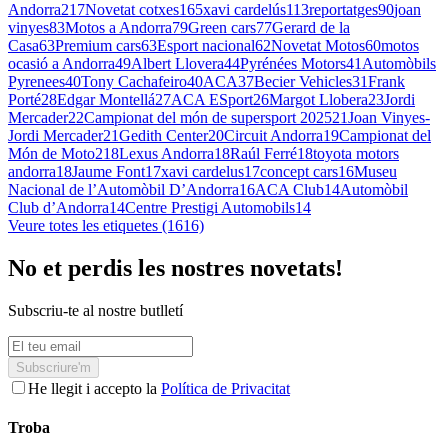
Andorra
217
Novetat cotxes
165
xavi cardelús
113
reportatges
90
joan
vinyes
83
Motos a Andorra
79
Green cars
77
Gerard de la
Casa
63
Premium cars
63
Esport nacional
62
Novetat Motos
60
motos
ocasió a Andorra
49
Albert Llovera
44
Pyrénées Motors
41
Automòbils
Pyrenees
40
Tony Cachafeiro
40
ACA
37
Becier Vehicles
31
Frank
Porté
28
Edgar Montellá
27
ACA ESport
26
Margot Llobera
23
Jordi
Mercader
22
Campionat del món de supersport 2025
21
Joan Vinyes-
Jordi Mercader
21
Gedith Center
20
Circuit Andorra
19
Campionat del
Món de Moto2
18
Lexus Andorra
18
Raúl Ferré
18
toyota motors
andorra
18
Jaume Font
17
xavi cardelus
17
concept cars
16
Museu
Nacional de l’Automòbil D’Andorra
16
ACA Club
14
Automòbil
Club d’Andorra
14
Centre Prestigi Automobils
14
Veure totes les etiquetes (1616)
No et perdis les nostres novetats!
Subscriu-te al nostre butlletí
Subscriure'm
He llegit i accepto la
Política de Privacitat
Troba