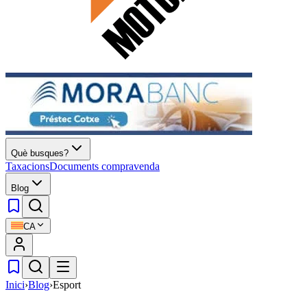
Què busques?
Taxacions
Documents compravenda
Blog
CA
Inici
›
Blog
›
Esport