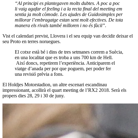
“Al principi es plantegaven molts dubtes. A poc a poc
li vaig agafar el feeling i a la recta final del meeting em
sentia ja molt còmode.
Les ajudes de Guidosimplex per
millorar l’embragatge estan sent molt efectives. De tota
manera els rivals també milloren i no és fàcil”.
Vist el calendari previst, Llovera i el seu equip van decidir deixar el
seu Proto en terres noruegues.
El cotxe està bé i dins de tres setmanes correm a Suècia,
en una localitat que es troba a uns 700 km de Hell.
Així doncs, repetirem l’experiència. Anticiparem el
viatge d’anada per por que poguem, per poder fer
una revisió prèvia a fons.
El Holdjes Motorstadion, un altre escenari escandinau
impressionant, acollirà el quart meeting de l’RX2 2018. Serà els
propers dies 28, 29 i 30 de juny.