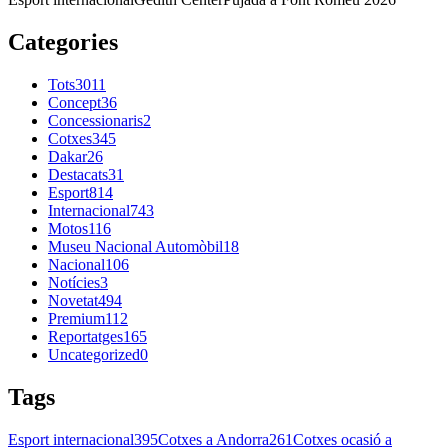
Categories
Tots
3011
Concept
36
Concessionaris
2
Cotxes
345
Dakar
26
Destacats
31
Esport
814
Internacional
743
Motos
116
Museu Nacional Automòbil
18
Nacional
106
Notícies
3
Novetat
494
Premium
112
Reportatges
165
Uncategorized
0
Tags
Esport internacional
395
Cotxes a Andorra
261
Cotxes ocasió a