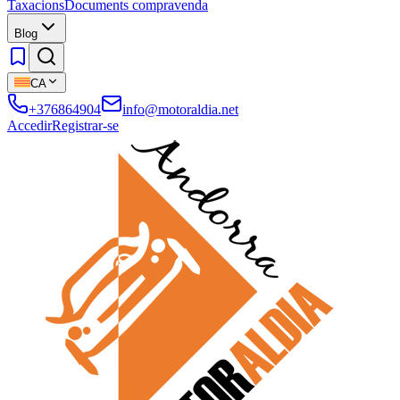
Taxacions
Documents compravenda
Blog
CA
+376864904
info@motoraldia.net
Accedir
Registrar-se