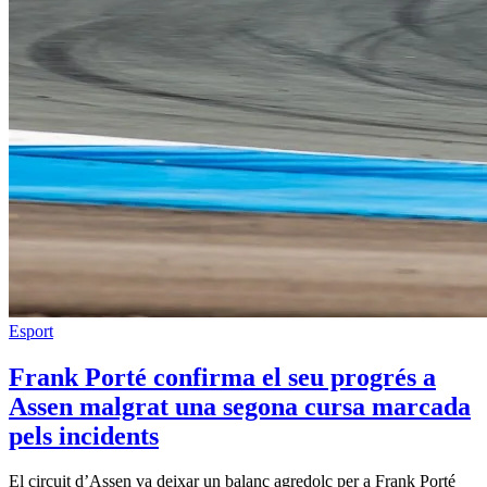
Esport
Frank Porté confirma el seu progrés a
Assen malgrat una segona cursa marcada
pels incidents
El circuit d’Assen va deixar un balanç agredolç per a Frank Porté