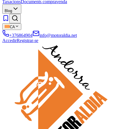
Taxacions
Documents compravenda
Blog
CA
+376864904
info@motoraldia.net
Accedir
Registrar-se