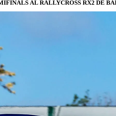
MIFINALS AL RALLYCROSS RX2 DE B