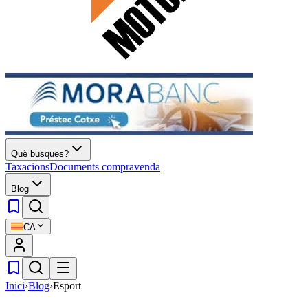
Què busques?
Taxacions
Documents compravenda
Blog
CA
Inici
›
Blog
›
Esport