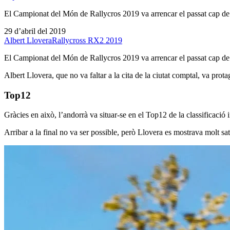
El Campionat del Món de Rallycros 2019 va arrencar el passat cap de s
29 d’abril del 2019
Albert Llovera
Rallycross RX2 2019
El Campionat del Món de Rallycros 2019 va arrencar el passat cap de s
Albert Llovera, que no va faltar a la cita de la ciutat comptal, va pro
Top12
Gràcies en això, l’andorrà va situar-se en el Top12 de la classificació 
Arribar a la final no va ser possible, però Llovera es mostrava molt 