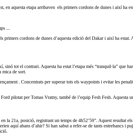
ist, en aquesta etapa arribaven els primers cordons de dunes i així ha e
s primers cordons de dunes d’aquesta edició del Dakar i així ha estat. A
 sinó tot el contrari. Aquesta ha estat l’etapa més “tranquil·la” que han
a mica de sort.
nçament . Concentrats per superar tots els waypoints i evitar les penali
el Ford pilotat per Tomas Vratny, també de l’equip Fesh Fesh. Aquesta un
en la 21a, posició, registrant un temps de 4h52’59”. Aquest resultat els
ien aquí abans d’ahir? Si han sabut a refer-se de tants entrebancs i pujar
ció.