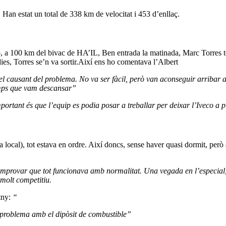
Han estat un total de 338 km de velocitat i 453 d’enllaç.
o, a 100 km del bivac de HA’IL, Ben entrada la matinada, Marc Torres to
ies, Torres se’n va sortir.Així ens ho comentava l’Albert
l causant del problema. No va ser fàcil, però van aconseguir arribar a 
temps que vam descansar”
portant és que l’equip es podia posar a treballar per deixar l’Iveco a p
cal), tot estava en ordre. Així doncs, sense haver quasi dormit, però am
mprovar que tot funcionava amb normalitat. Una vegada en l’especial, h
molt competitiu.
tny:
“
n problema amb el dipòsit de combustible”