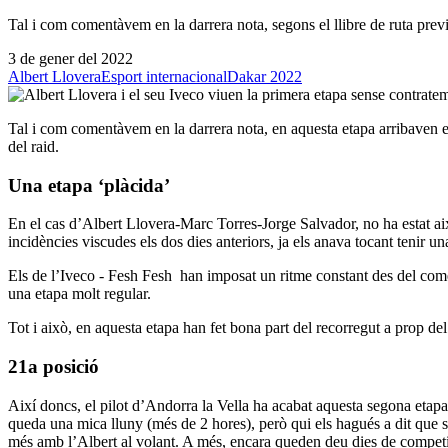
Tal i com comentàvem en la darrera nota, segons el llibre de ruta prev
3 de gener del 2022
Albert Llovera
Esport internacional
Dakar 2022
Tal i com comentàvem en la darrera nota, en aquesta etapa arribaven el
del raid.
Una etapa ‘plàcida’
En el cas d’Albert Llovera-Marc Torres-Jorge Salvador, no ha estat així,
incidències viscudes els dos dies anteriors, ja els anava tocant tenir un
Els de l’Iveco - Fesh Fesh han imposat un ritme constant des del come
una etapa molt regular.
Tot i això, en aquesta etapa han fet bona part del recorregut a prop d
21a posició
Així doncs, el pilot d’Andorra la Vella ha acabat aquesta segona etapa 
queda una mica lluny (més de 2 hores), però qui els hagués a dit que ser
més amb l’Albert al volant. A més, encara queden deu dies de competi