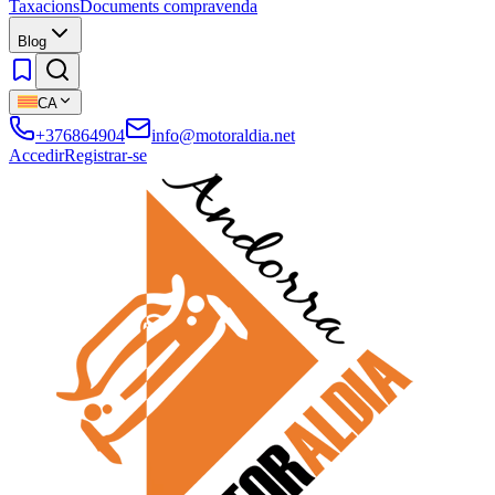
Taxacions
Documents compravenda
Blog
CA
+376864904
info@motoraldia.net
Accedir
Registrar-se