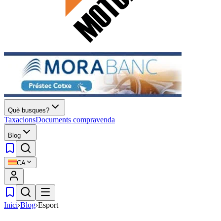
Què busques?
Taxacions
Documents compravenda
Blog
CA
Inici
›
Blog
›
Esport