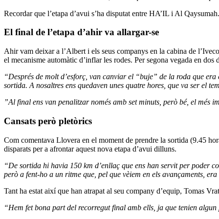
Recordar que l’etapa d’avui s’ha disputat entre HA’IL i Al Qaysumah. 
El final de l’etapa d’ahir va allargar-se
Ahir vam deixar a l’Albert i els seus companys en la cabina de l’Ivec
el mecanisme automàtic d’inflar les rodes. Per segona vegada en dos d
“Després de molt d’esforç, van canviar el “buje” de la roda que era e
sortida. A nosaltres ens quedaven unes quatre hores, que va ser el 
”Al final ens van penalitzar només amb set minuts, però bé, el més im
Cansats però pletòrics
Com comentava Llovera en el moment de prendre la sortida (9.45 hora lo
disparats per a afrontar aquest nova etapa d’avui dilluns.
“De sortida hi havia 150 km d’enllaç que ens han servit per poder co
però a fent-ho a un ritme que, pel que vèiem en els avançaments, era 
Tant ha estat així que han atrapat al seu company d’equip, Tomas Vra
“Hem fet bona part del recorregut final amb ells, ja que tenien algu