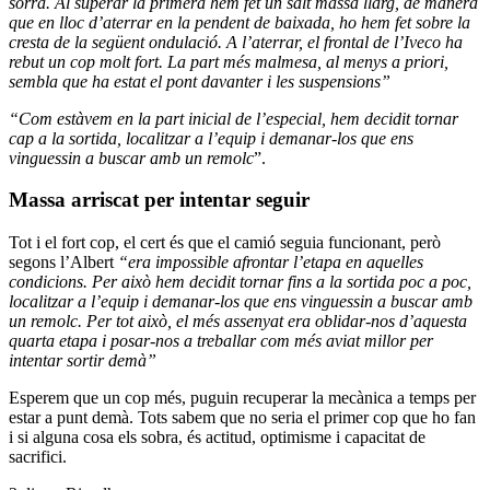
sorra. Al superar la primera hem fet un salt massa llarg, de manera
que en lloc d’aterrar en la pendent de baixada, ho hem fet sobre la
cresta de la següent ondulació. A l’aterrar, el frontal de l’Iveco ha
rebut un cop molt fort. L
a part més malmesa, al menys a priori,
sembla que ha estat el pont davanter i les suspensions”
“Com estàvem en la part inicial de l’especial, hem decidit tornar
cap a la sortida, localitzar a l’equip i demanar-los que ens
vinguessin a buscar amb un remolc
”.
Massa arriscat per intentar seguir
Tot i el fort cop, el cert és que el camió seguia funcionant, però
segons l’Albert
“era impossible afrontar l’etapa en aquelles
condicions. Per això hem decidit tornar fins a la sortida poc a poc,
localitzar a l’equip i demanar-los que ens vinguessin a buscar amb
un remolc. Per tot això, el més assenyat era oblidar-nos d’aquesta
quarta etapa i posar-nos a treballar com més aviat millor per
intentar sortir demà”
Esperem que un cop més, puguin recuperar la mecànica a temps per
estar a punt demà. Tots sabem que no seria el primer cop que ho fan
i si alguna cosa els sobra, és actitud, optimisme i capacitat de
sacrifici.