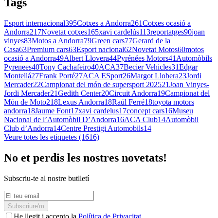
Tags
Esport internacional
395
Cotxes a Andorra
261
Cotxes ocasió a
Andorra
217
Novetat cotxes
165
xavi cardelús
113
reportatges
90
joan
vinyes
83
Motos a Andorra
79
Green cars
77
Gerard de la
Casa
63
Premium cars
63
Esport nacional
62
Novetat Motos
60
motos
ocasió a Andorra
49
Albert Llovera
44
Pyrénées Motors
41
Automòbils
Pyrenees
40
Tony Cachafeiro
40
ACA
37
Becier Vehicles
31
Edgar
Montellá
27
Frank Porté
27
ACA ESport
26
Margot Llobera
23
Jordi
Mercader
22
Campionat del món de supersport 2025
21
Joan Vinyes-
Jordi Mercader
21
Gedith Center
20
Circuit Andorra
19
Campionat del
Món de Moto2
18
Lexus Andorra
18
Raúl Ferré
18
toyota motors
andorra
18
Jaume Font
17
xavi cardelus
17
concept cars
16
Museu
Nacional de l’Automòbil D’Andorra
16
ACA Club
14
Automòbil
Club d’Andorra
14
Centre Prestigi Automobils
14
Veure totes les etiquetes (1616)
No et perdis les nostres novetats!
Subscriu-te al nostre butlletí
Subscriure'm
He llegit i accepto la
Política de Privacitat