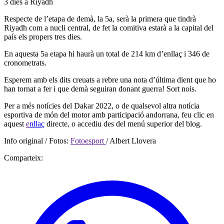
3 dies a Riyadh
Respecte de l’etapa de demà, la 5a, serà la primera que tindrà
Riyadh com a nucli central, de fet la comitiva estarà a la capital del
país els propers tres dies.
En aquesta 5a etapa hi haurà un total de 214 km d’enllaç i 346 de
cronometrats.
Esperem amb els dits creuats a rebre una nota d’última dient que ho
han tornat a fer i que demà seguiran donant guerra! Sort nois.
Per a més notícies del Dakar 2022, o de qualsevol altra notícia
esportiva de món del motor amb participació andorrana, feu clic en
aquest
e
nllaç
directe, o accediu des del menú superior del blog.
Info original / Fotos:
Fotoesport
/ Albert Llovera
Comparteix: