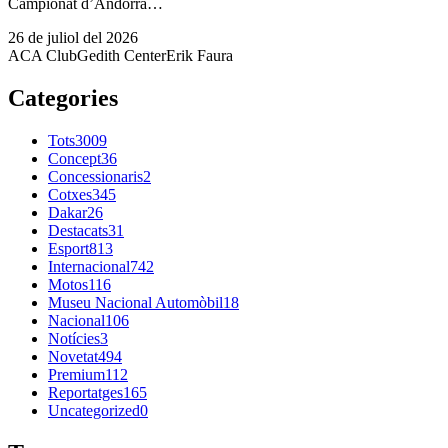
Campionat d’Andorra…
26 de juliol del 2026
ACA Club
Gedith Center
Erik Faura
Categories
Tots
3009
Concept
36
Concessionaris
2
Cotxes
345
Dakar
26
Destacats
31
Esport
813
Internacional
742
Motos
116
Museu Nacional Automòbil
18
Nacional
106
Notícies
3
Novetat
494
Premium
112
Reportatges
165
Uncategorized
0