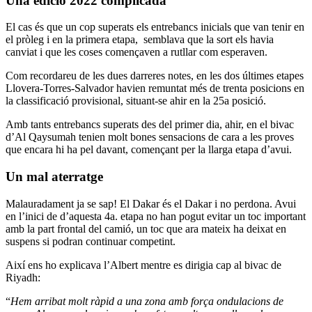
Una edició 2022 complicada
El cas és que un cop superats els entrebancs inicials que van tenir en
el pròleg i en la primera etapa, semblava que la sort els havia
canviat i que les coses començaven a rutllar com esperaven.
Com recordareu de les dues darreres notes, en les dos últimes etapes
Llovera-Torres-Salvador havien remuntat més de trenta posicions en
la classificació provisional, situant-se ahir en la 25a posició.
Amb tants entrebancs superats des del primer dia, ahir, en el bivac
d’Al Qaysumah tenien molt bones sensacions de cara a les proves
que encara hi ha pel davant, començant per la llarga etapa d’avui.
Un mal aterratge
Malauradament ja se sap! El Dakar és el Dakar i no perdona. Avui
en l’inici de d’aquesta 4a. etapa no han pogut evitar un toc important
amb la part frontal del camió, un toc que ara mateix ha deixat en
suspens si podran continuar competint.
Així ens ho explicava l’Albert mentre es dirigia cap al bivac de
Riyadh:
“
Hem arribat molt ràpid a una zona amb força ondulacions de