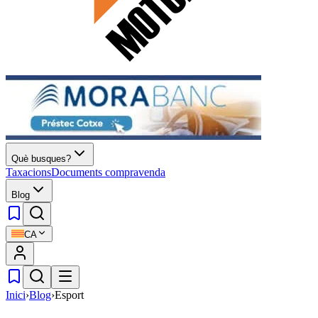
Què busques?
Taxacions
Documents compravenda
Blog
CA
Inici
›
Blog
›
Esport