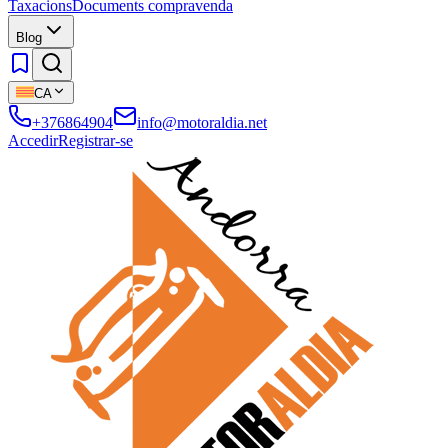
Taxacions
Documents compravenda
Blog
CA
+376864904
info@motoraldia.net
Accedir
Registrar-se