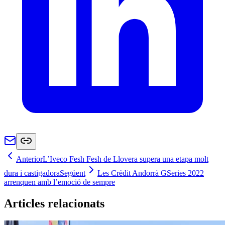
Anterior
L’Iveco Fesh Fesh de Llovera supera una etapa molt
dura i castigadora
Següent
Les Crèdit Andorrà GSeries 2022
arrenquen amb l’emoció de sempre
Articles relacionats