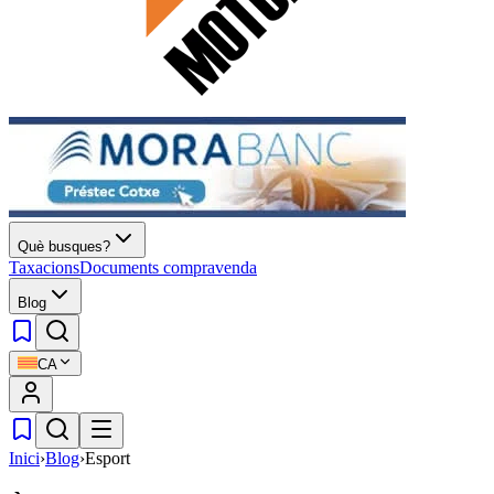
Què busques?
Taxacions
Documents compravenda
Blog
CA
Inici
›
Blog
›
Esport