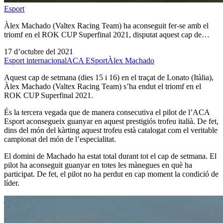
Esport
Àlex Machado (Valtex Racing Team) ha aconseguit fer-se amb el
triomf en el ROK CUP Superfinal 2021, disputat aquest cap de…
17 d’octubre del 2021
Esport internacional
ACA ESport
Àlex Machado
Aquest cap de setmana (dies 15 i 16) en el traçat de Lonato (Itàlia),
Àlex Machado (Valtex Racing Team) s’ha endut el triomf en el
ROK CUP Superfinal 2021.
És la tercera vegada que de manera consecutiva el pilot de l’ACA
Esport aconsegueix guanyar en aquest prestigiós trofeu italià. De fet,
dins del món del kàrting aquest trofeu està catalogat com el veritable
campionat del món de l’especialitat.
El domini de Machado ha estat total durant tot el cap de setmana. El
pilot ha aconseguit guanyar en totes les mànegues en què ha
participat. De fet, el pilot no ha perdut en cap moment la condició de
líder.