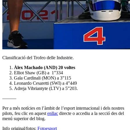
Classificació del Trofeo delle Industrie.
Àlex Machado (AND) 20 voltes
Elliot Shaw (GB) a 1”334
Gala Cardinali (MON) a 3”115
Leonardo Cesaretti (SWI) a 4”449
Adreja Vibriantyte (LTV) a 5”203.
———
Per a més notícies en l’àmbit de l’esport internacional i dels nostres
pilots, feu clic en aquest
enllaç
directe o accediu a la secció des del
menú superior del blog.
Info original/fotos:
Fotoesport