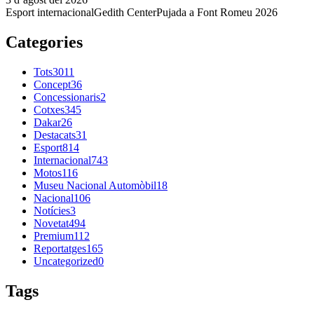
Esport internacional
Gedith Center
Pujada a Font Romeu 2026
Categories
Tots
3011
Concept
36
Concessionaris
2
Cotxes
345
Dakar
26
Destacats
31
Esport
814
Internacional
743
Motos
116
Museu Nacional Automòbil
18
Nacional
106
Notícies
3
Novetat
494
Premium
112
Reportatges
165
Uncategorized
0
Tags