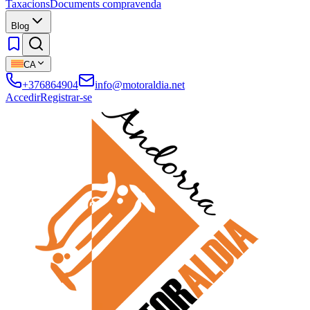
Taxacions
Documents compravenda
Blog
CA
+376864904
info@motoraldia.net
Accedir
Registrar-se