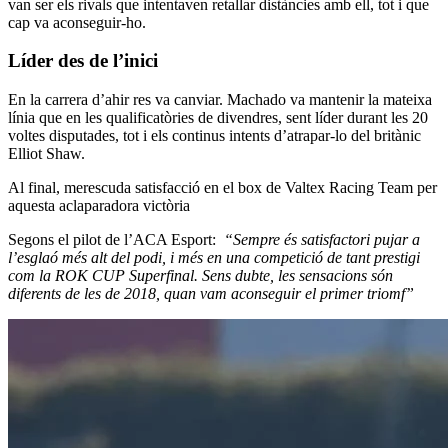
van ser els rivals que intentaven retallar distàncies amb ell, tot i que
cap va aconseguir-ho.
Líder des de l’inici
En la carrera d’ahir res va canviar. Machado va mantenir la mateixa
línia que en les qualificatòries de divendres, sent líder durant les 20
voltes disputades, tot i els continus intents d’atrapar-lo del britànic
Elliot Shaw.
Al final, merescuda satisfacció en el box de Valtex Racing Team per
aquesta aclaparadora victòria
Segons el pilot de l’ACA Esport:
“Sempre és satisfactori pujar a
l’esglaó més alt del podi, i més en una competició de tant prestigi
com la ROK CUP Superfinal. Sens dubte, les sensacions són
diferents de les de 2018, quan vam aconseguir el primer triomf”