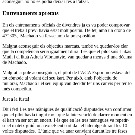
aconseguir-ho no es podia deixar res a l’atzar.
Entrenaments apretats
En els entrenaments oficials de divendres ja es va poder comprovar
que el treball previ havia estat molt positiu. De fet, amb un crono de
47”305, Machado va fer-se amb la pole-position.
Malgrat aconseguir els objectius marcats, també va quedar-los clar
que la competència seria igualment dura. I és que el pilot suís Lukas
Muth i el lituà Adreja Vibriantyte, van quedar a menys d’una dècima
de Machado.
Malgrat la pole aconseguida, el pilot de l’ACA Esport no estava del
tot còmode al volant del seu kart. Per això, amb l’objectiu de
millorar, Machado i el seu equip van decidir fer uns canvis per fer-lo
més competitiu.
Just a la fusta!
Dit i fet! Les tres mànigues de qualificació disputades van confirmar
que el pilot havia tingut raó i que la intervenció de darrer moment en
el kart va ser tot un encert. I és que en les tres mànegues va repetir-
se el mateix guió: una excel·lent sortida i el lideratge durant les 10
voltes disputades. L’únic que va anar canviant durant les tre fases