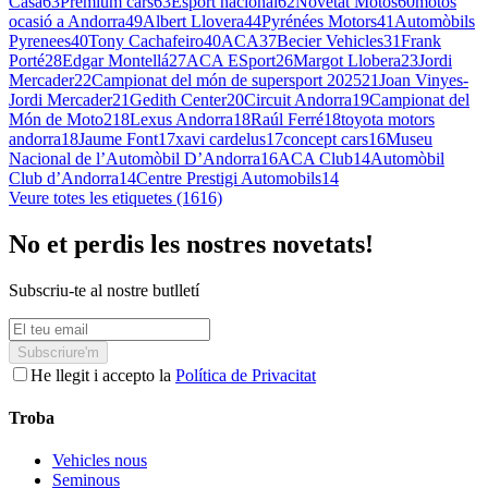
Casa
63
Premium cars
63
Esport nacional
62
Novetat Motos
60
motos
ocasió a Andorra
49
Albert Llovera
44
Pyrénées Motors
41
Automòbils
Pyrenees
40
Tony Cachafeiro
40
ACA
37
Becier Vehicles
31
Frank
Porté
28
Edgar Montellá
27
ACA ESport
26
Margot Llobera
23
Jordi
Mercader
22
Campionat del món de supersport 2025
21
Joan Vinyes-
Jordi Mercader
21
Gedith Center
20
Circuit Andorra
19
Campionat del
Món de Moto2
18
Lexus Andorra
18
Raúl Ferré
18
toyota motors
andorra
18
Jaume Font
17
xavi cardelus
17
concept cars
16
Museu
Nacional de l’Automòbil D’Andorra
16
ACA Club
14
Automòbil
Club d’Andorra
14
Centre Prestigi Automobils
14
Veure totes les etiquetes (1616)
No et perdis les nostres novetats!
Subscriu-te al nostre butlletí
Subscriure'm
He llegit i accepto la
Política de Privacitat
Troba
Vehicles nous
Seminous