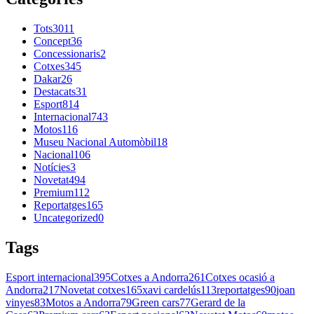
Tots
3011
Concept
36
Concessionaris
2
Cotxes
345
Dakar
26
Destacats
31
Esport
814
Internacional
743
Motos
116
Museu Nacional Automòbil
18
Nacional
106
Notícies
3
Novetat
494
Premium
112
Reportatges
165
Uncategorized
0
Tags
Esport internacional
395
Cotxes a Andorra
261
Cotxes ocasió a
Andorra
217
Novetat cotxes
165
xavi cardelús
113
reportatges
90
joan
vinyes
83
Motos a Andorra
79
Green cars
77
Gerard de la