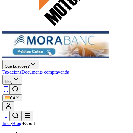
Què busques?
Taxacions
Documents compravenda
Blog
CA
Inici
›
Blog
›
Esport