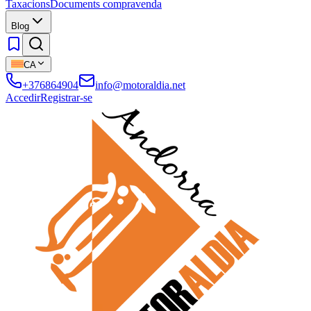
Taxacions
Documents compravenda
Blog
CA
+376864904
info@motoraldia.net
Accedir
Registrar-se