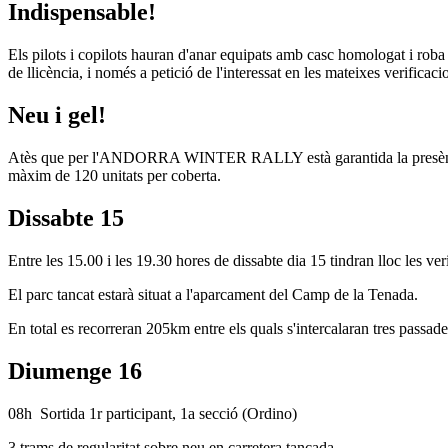
Indispensable!
Els pilots i copilots hauran d'anar equipats amb casc homologat i roba d
de llicència, i només a petició de l'interessat en les mateixes verific
Neu i gel!
Atès que per l'ANDORRA WINTER RALLY està garantida la presència de 
màxim de 120 unitats per coberta.
Dissabte 15
Entre les 15.00 i les 19.30 hores de dissabte dia 15 tindran lloc les ve
El parc tancat estarà situat a l'aparcament del Camp de la Tenada.
En total es recorreran 205km entre els quals s'intercalaran tres passad
Diumenge 16
08h Sortida 1r participant, 1a secció (Ordino)
3 trams de regularitat sobre neu en carretera tancada