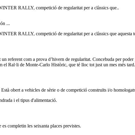
 WINTER RALLY, competició de regularitat per a clàssics que..
WINTER RALLY, competició de regularitat per a clàssics que aquesta t
 referent com a prova d’hivern de regularitat. Concebuda per pod
 el Ral·li de Monte-Carlo Històric, que té lloc tot just un mes més tard
ert a vehicles de sèrie o de competició construïts i/o homologats f
indrada i el tipus d'alimentació.
 es completin les seixanta places previstes.