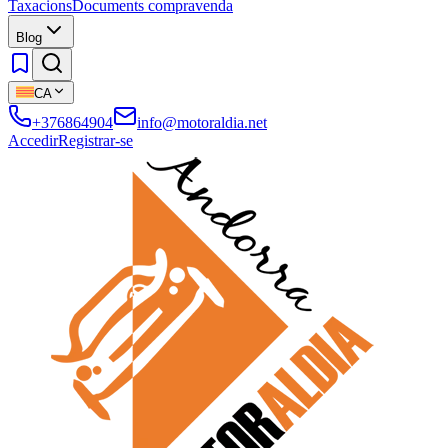
Taxacions
Documents compravenda
Blog
CA
+376864904
info@motoraldia.net
Accedir
Registrar-se