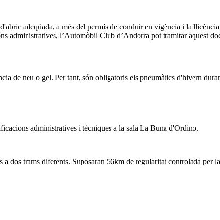
'abric adeqüada, a més del permís de conduir en vigència i la llicència e
acions administratives, l’Automòbil Club d’Andorra pot tramitar aquest do
neu o gel. Per tant, són obligatoris els pneumàtics d'hivern durant 
rificacions administratives i tècniques a la sala La Buna d'Ordino.
es a dos trams diferents. Suposaran 56km de regularitat controlada per la