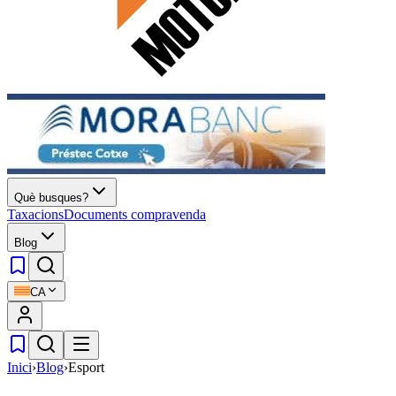
Què busques?
Taxacions
Documents compravenda
Blog
CA
Inici
›
Blog
›
Esport