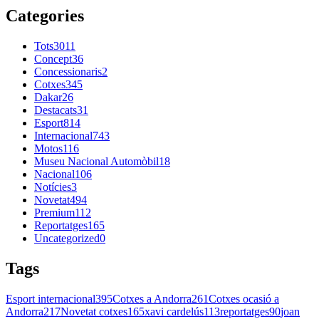
Categories
Tots
3011
Concept
36
Concessionaris
2
Cotxes
345
Dakar
26
Destacats
31
Esport
814
Internacional
743
Motos
116
Museu Nacional Automòbil
18
Nacional
106
Notícies
3
Novetat
494
Premium
112
Reportatges
165
Uncategorized
0
Tags
Esport internacional
395
Cotxes a Andorra
261
Cotxes ocasió a
Andorra
217
Novetat cotxes
165
xavi cardelús
113
reportatges
90
joan