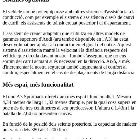
El vehicle també pot equipar-se amb altres sistemes d'assistència a la
conducció, com per exemple el sistema d'assistència d'avís de canvi
de carril, els assistents de trànsit creuat posterior i el d'aparcament.
L'assistent de creuer adaptatiu que s'utilitza en altres models de
gammes superiors d'Audi (ara també disponible en l'A3) ha estat
desenvolupat per ajudar al conductor en el guiat del cotxe. Aquest
sistema d'assistència manté la velocitat i la distància respecte del
vehicle que circula davant nostre. També s’assegura que no ens
sortim del carril actuant si és necessari en la direcció. Això, a més
d'incrementar la nostra seguretat també augmentarà el confort al
conduir, especialment en el cas de desplaçaments de llarga distància.
Més espai, més funcionalitat
El nou A3 Sportback ofereix ara més espai i funcionalitat. Mesura
4,34 metres de llarg i 1,82 metres d'ample, per la qual cosa supera en
poc més de tres centímetres al seu predecessor. L’altura d'1,43m i la
batalla de 2,64 no presenten canvis.
En funció de la posició dels seients posteriors, la capacitat de maleter
pot variar dels 380 als 1.200 litres.