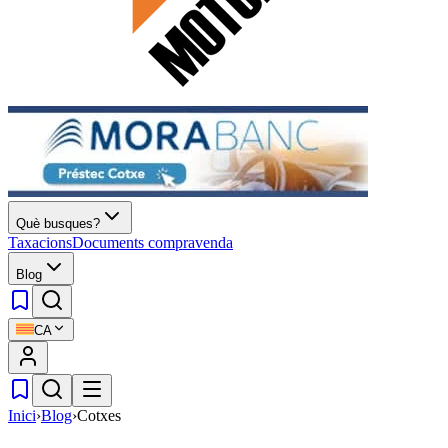
Què busques?
Taxacions
Documents compravenda
Blog
CA
Inici
›
Blog
›
Cotxes