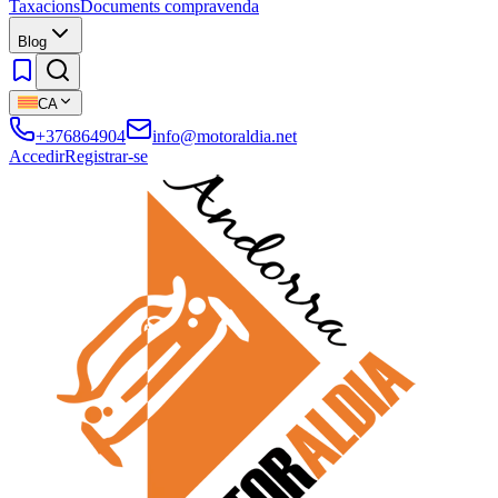
Taxacions
Documents compravenda
Blog
CA
+376864904
info@motoraldia.net
Accedir
Registrar-se