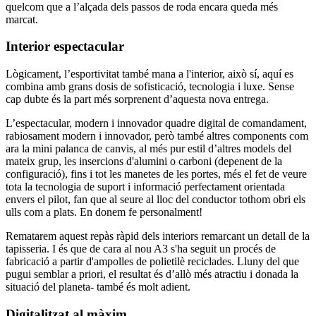
quelcom que a l’alçada dels passos de roda encara queda més
marcat.
Interior espectacular
Lògicament, l’esportivitat també mana a l'interior, això sí, aquí es
combina amb grans dosis de sofisticació, tecnologia i luxe. Sense
cap dubte és la part més sorprenent d’aquesta nova entrega.
L’espectacular, modern i innovador quadre digital de comandament,
rabiosament modern i innovador, però també altres components com
ara la mini palanca de canvis, al més pur estil d’altres models del
mateix grup, les insercions d'alumini o carboni (depenent de la
configuració), fins i tot les manetes de les portes, més el fet de veure
tota la tecnologia de suport i informació perfectament orientada
envers el pilot, fan que al seure al lloc del conductor tothom obri els
ulls com a plats. En donem fe personalment!
Rematarem aquest repàs ràpid dels interiors remarcant un detall de la
tapisseria. I és que de cara al nou A3 s'ha seguit un procés de
fabricació a partir d'ampolles de polietilè reciclades. Lluny del que
pugui semblar a priori, el resultat és d’allò més atractiu i donada la
situació del planeta- també és molt adient.
Digitalitzat al màxim