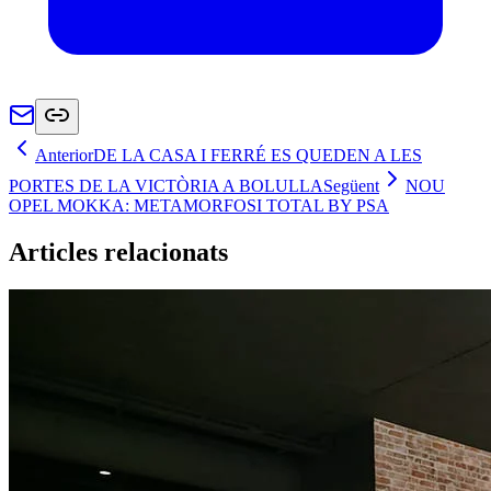
Anterior
DE LA CASA I FERRÉ ES QUEDEN A LES
PORTES DE LA VICTÒRIA A BOLULLA
Següent
NOU
OPEL MOKKA: METAMORFOSI TOTAL BY PSA
Articles relacionats