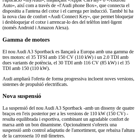
Auto», així com a través de «l'Audi phone Box», que connecta el
dispositiu a l'antena del cotxe i el carrega per inducció. També hi ha
la nova clau de confort «Audi Connect Key», que permet bloquejar
i desbloquejar el cotxe i arrencar-lo des del telèfon intel·ligent
(només Android i Amazon Alexa).
Gamma de motors
El nou Audi A3 Sportback es llançarà a Europa amb una gamma de
tres motors: el 35 TFSI amb 150 CV (110 kW) i un 2.0 TDI amb
dues variants de potència, el 30 TDI amb 116 CV (85 kW) i el 35
TDI amb 150 (110 kW).
Audi ampliarà l'oferta de forma progressiva incloent noves versions,
sistemes de propulsió electrificats.
Nova suspensió
La suspensió del nou Audi A3 Sportback -amb un disseny de quatre
braços en l'eix posterior per a les versions de 110 kW (150 CV) -
resulta equilibrada i esportiva, combinant un agradable confort de
marxa amb un bon dinamisme. Opcionalment s'ofereix una
suspensió amb control adaptatiu de l'amortiment, que rebaixa l'altura
de la carrosseria 10 mil·límetres.