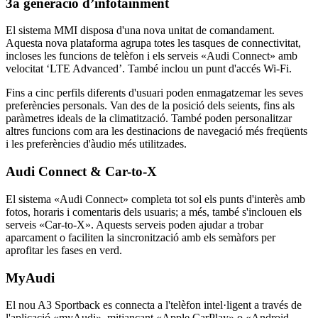
3a generació d’infotainment
El sistema MMI disposa d'una nova unitat de comandament.
Aquesta nova plataforma agrupa totes les tasques de connectivitat,
incloses les funcions de telèfon i els serveis «Audi Connect» amb
velocitat ‘LTE Advanced’. També inclou un punt d'accés Wi-Fi.
Fins a cinc perfils diferents d'usuari poden enmagatzemar les seves
preferències personals. Van des de la posició dels seients, fins als
paràmetres ideals de la climatització. També poden personalitzar
altres funcions com ara les destinacions de navegació més freqüents
i les preferències d'àudio més utilitzades.
Audi Connect & Car-to-X
El sistema «Audi Connect» completa tot sol els punts d'interès amb
fotos, horaris i comentaris dels usuaris; a més, també s'inclouen els
serveis «Car-to-X». Aquests serveis poden ajudar a trobar
aparcament o faciliten la sincronització amb els semàfors per
aprofitar les fases en verd.
MyAudi
El nou A3 Sportback es connecta a l'telèfon intel·ligent a través de
l'aplicació «myAudi», mitjançant «Apple CarPlay» o «Android