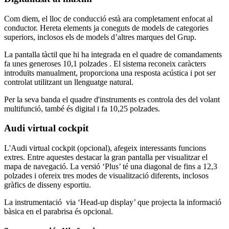
Com diem, el lloc de conducció està ara completament enfocat al
conductor. Hereta elements ja coneguts de models de categories
superiors, inclosos els de models d’altres marques del Grup.
La pantalla tàctil que hi ha integrada en el quadre de comandaments
fa unes generoses 10,1 polzades . El sistema reconeix caràcters
introduïts manualment, proporciona una resposta acústica i pot ser
controlat utilitzant un llenguatge natural.
Per la seva banda el quadre d'instruments es controla des del volant
multifunció, també és digital i fa 10,25 polzades.
Audi virtual cockpit
L'Audi virtual cockpit (opcional), afegeix interessants funcions
extres. Entre aquestes destacar la gran pantalla per visualitzar el
mapa de navegació. La versió ‘Plus’ té una diagonal de fins a 12,3
polzades i ofereix tres modes de visualització diferents, inclosos
gràfics de disseny esportiu.
La instrumentació via ‘Head-up display’ que projecta la informació
bàsica en el parabrisa és opcional.