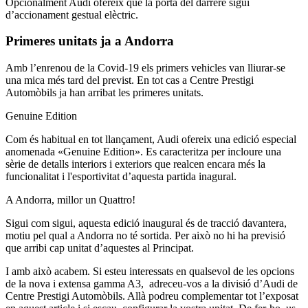
Opcionalment Audi ofereix que la porta del darrere sigui
d’accionament gestual elèctric.
Primeres unitats ja a Andorra
Amb l’enrenou de la Covid-19 els primers vehicles van lliurar-se
una mica més tard del previst. En tot cas a Centre Prestigi
Automòbils ja han arribat les primeres unitats.
Genuine Edition
Com és habitual en tot llançament, Audi ofereix una edició especial
anomenada «Genuine Edition». Es caracteritza per incloure una
sèrie de detalls interiors i exteriors que realcen encara més la
funcionalitat i l'esportivitat d’aquesta partida inagural.
A Andorra, millor un Quattro!
Sigui com sigui, aquesta edició inaugural és de tracció davantera,
motiu pel qual a Andorra no té sortida. Per això no hi ha previsió
que arribi cap unitat d’aquestes al Principat.
I amb això acabem. Si esteu interessats en qualsevol de les opcions
de la nova i extensa gamma A3, adreceu-vos a la divisió d’Audi de
Centre Prestigi Automòbils. Allà podreu complementar tot l’exposat