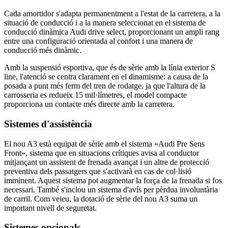
Cada amortidor s'adapta permanentment a l'estat de la carretera, a la
situació de conducció i a la manera seleccionat en el sistema de
conducció dinàmica Audi drive select, proporcionant un ampli rang
entre una configuració orientada al confort i una manera de
conducció més dinàmic.
Amb la suspensió esportiva, que és de sèrie amb la línia exterior S
line, l'atenció se centra clarament en el dinamisme: a causa de la
posada a punt més ferm del tren de rodatge, ja que l'altura de la
carrosseria es redueix 15 mil·límetres, el model compacte
proporciona un contacte més directe amb la carretera.
Sistemes d'assistència
El nou A3 està equipat de sèrie amb el sistema «Audi Pre Sens
Front», sistema que en situacions crítiques avisa al conductor
mitjançant un assistent de frenada avançat i un altre de protecció
preventiva dels passatgers que s'activarà en cas de col·lisió
imminent. Aquest sistema pot augmentar la força de la frenada si fos
necessari. També s'inclou un sistema d'avís per pèrdua involuntària
de carril. Com veieu, la dotació de sèrie del nou A3 suma un
important nivell de seguretat.
Sistemes opcionals