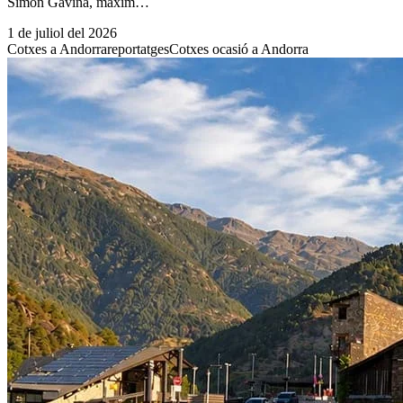
Simón Gaviña, màxim…
1 de juliol del 2026
Cotxes a Andorra
reportatges
Cotxes ocasió a Andorra