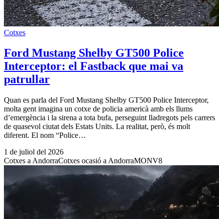
Cotxes
Ford Mustang Shelby GT500 Police
Interceptor: el Fastback que mai va
patrullar
Quan es parla del Ford Mustang Shelby GT500 Police Interceptor,
molta gent imagina un cotxe de policia americà amb els llums
d’emergència i la sirena a tota bufa, perseguint lladregots pels carrers
de quasevol ciutat dels Estats Units. La realitat, però, és molt
diferent. El nom “Police…
1 de juliol del 2026
Cotxes a Andorra
Cotxes ocasió a Andorra
MONV8