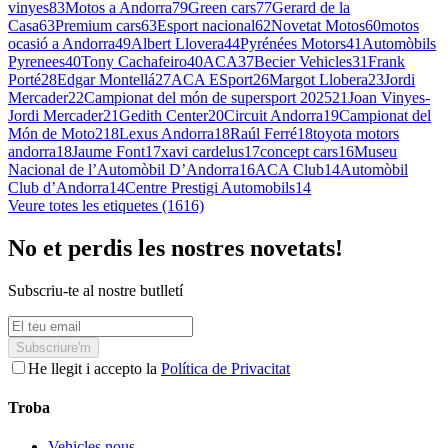
vinyes
83
Motos a Andorra
79
Green cars
77
Gerard de la
Casa
63
Premium cars
63
Esport nacional
62
Novetat Motos
60
motos
ocasió a Andorra
49
Albert Llovera
44
Pyrénées Motors
41
Automòbils
Pyrenees
40
Tony Cachafeiro
40
ACA
37
Becier Vehicles
31
Frank
Porté
28
Edgar Montellá
27
ACA ESport
26
Margot Llobera
23
Jordi
Mercader
22
Campionat del món de supersport 2025
21
Joan Vinyes-
Jordi Mercader
21
Gedith Center
20
Circuit Andorra
19
Campionat del
Món de Moto2
18
Lexus Andorra
18
Raúl Ferré
18
toyota motors
andorra
18
Jaume Font
17
xavi cardelus
17
concept cars
16
Museu
Nacional de l’Automòbil D’Andorra
16
ACA Club
14
Automòbil
Club d’Andorra
14
Centre Prestigi Automobils
14
Veure totes les etiquetes (1616)
No et perdis les nostres novetats!
Subscriu-te al nostre butlletí
Subscriure'm
He llegit i accepto la
Política de Privacitat
Troba
Vehicles nous