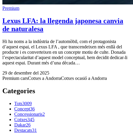
Premium
Lexus LFA: la llegenda japonesa canvia
de naturalesa
Hi ha noms a la indústria de l’automòbil, com el protagonista
d’aquest espai, el Lexus LFA , que transcendeixen més enllà del
producte i es converteixen en un concepte motiu de culte. Donada
l’espectacularitat d’aquest model conceptual, hem decidit dedicar-li
aquest espai. Durant més d’una dècada…
29 de desembre del 2025
Premium cars
Cotxes a Andorra
Cotxes ocasió a Andorra
Categories
Tots
3009
Concept
36
Concessionaris
2
Cotxes
345
Dakar
26
Destacats
31