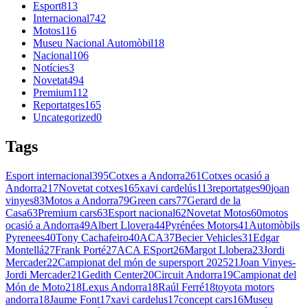
Esport
813
Internacional
742
Motos
116
Museu Nacional Automòbil
18
Nacional
106
Notícies
3
Novetat
494
Premium
112
Reportatges
165
Uncategorized
0
Tags
Esport internacional
395
Cotxes a Andorra
261
Cotxes ocasió a
Andorra
217
Novetat cotxes
165
xavi cardelús
113
reportatges
90
joan
vinyes
83
Motos a Andorra
79
Green cars
77
Gerard de la
Casa
63
Premium cars
63
Esport nacional
62
Novetat Motos
60
motos
ocasió a Andorra
49
Albert Llovera
44
Pyrénées Motors
41
Automòbils
Pyrenees
40
Tony Cachafeiro
40
ACA
37
Becier Vehicles
31
Edgar
Montellá
27
Frank Porté
27
ACA ESport
26
Margot Llobera
23
Jordi
Mercader
22
Campionat del món de supersport 2025
21
Joan Vinyes-
Jordi Mercader
21
Gedith Center
20
Circuit Andorra
19
Campionat del
Món de Moto2
18
Lexus Andorra
18
Raúl Ferré
18
toyota motors
andorra
18
Jaume Font
17
xavi cardelus
17
concept cars
16
Museu