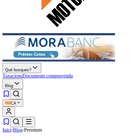
Què busques?
Taxacions
Documents compravenda
Blog
CA
Inici
›
Blog
›
Premium