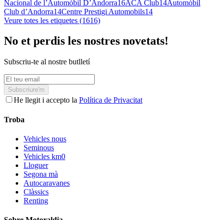
Nacional de l’Automòbil D’Andorra
16
ACA Club
14
Automòbil
Club d’Andorra
14
Centre Prestigi Automobils
14
Veure totes les etiquetes (1616)
No et perdis les nostres novetats!
Subscriu-te al nostre butlletí
Subscriure'm
He llegit i accepto la
Política de Privacitat
Troba
Vehicles nous
Seminous
Vehicles km0
Lloguer
Segona mà
Autocaravanes
Clàssics
Renting
Sobre Motoraldia