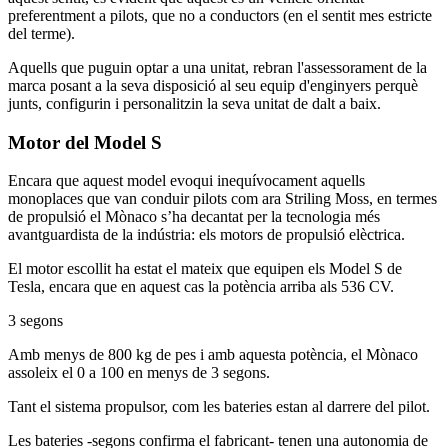
preferentment a pilots, que no a conductors (en el sentit mes estricte
del terme).
Aquells que puguin optar a una unitat, rebran l'assessorament de la
marca posant a la seva disposició al seu equip d'enginyers perquè
junts, configurin i personalitzin la seva unitat de dalt a baix.
Motor del Model S
Encara que aquest model evoqui inequívocament aquells
monoplaces que van conduir pilots com ara Striling Moss, en termes
de propulsió el Mònaco s’ha decantat per la tecnologia més
avantguardista de la indústria: els motors de propulsió elèctrica.
El motor escollit ha estat el mateix que equipen els Model S de
Tesla, encara que en aquest cas la potència arriba als 536 CV.
3 segons
Amb menys de 800 kg de pes i amb aquesta potència, el Mònaco
assoleix el 0 a 100 en menys de 3 segons.
Tant el sistema propulsor, com les bateries estan al darrere del pilot.
Les bateries -segons confirma el fabricant- tenen una autonomia de