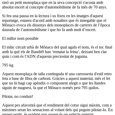
sinó un petit monoplaça que en la seva concepció s'acosta amb
absolut encert al concepte d'automobilisme de fa més de 70 anys.
Si feu una pausa en la lectura i us fixeu en les imatges d'aquest
reportatge, estareu d'acord amb nosaltres que és innegable que el
Mònaco evoca els dissenys dels monoplaces de carreres de l’època
daurada de l’automobilisme i que ho fa amb molt d’encert.
El millor nom possible
El mític circuit urbà de Mònaco del qual agafa el nom, és el toc final
amb la què els de Bandit9 han ‘rematat la feina’, deixant ben clar
quin i com és l'ADN d'aquesta preciositat de joguina.
795 kg
Aquest monoplaça de talla continguda té una carrosseria d'estil retro
feta a base de fibra de carboni. Gràcies a aquest material, més el fet
que no hi hagi cap apèndix o component afegit o que les llandes
siguin de magnesi, fa que el Mònaco només pesi 795 quilos.
Pilotar, no conduir!
Aquest pes afavorirà que el rendiment del cotxe sigui màxim, com a
màximes seran les sensacions al volant dels qui puguin pilotar-lo. En
aquest sentit, és evident que aquest és un vehicle orientat