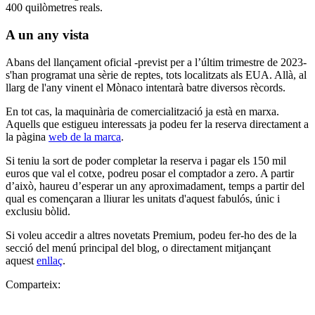
400 quilòmetres reals.
A un any vista
Abans del llançament oficial -previst per a l’últim trimestre de 2023-
s'han programat una sèrie de reptes, tots localitzats als EUA. Allà, al
llarg de l'any vinent el Mònaco intentarà batre diversos rècords.
En tot cas, la maquinària de comercialització ja està en marxa.
Aquells que estigueu interessats ja podeu fer la reserva directament a
la pàgina
web de la marca
.
Si teniu la sort de poder completar la reserva i pagar els 150 mil
euros que val el cotxe, podreu posar el comptador a zero. A partir
d’això, haureu d’esperar un any aproximadament, temps a partir del
qual es començaran a lliurar les unitats d'aquest fabulós, únic i
exclusiu bòlid.
Si voleu accedir a altres novetats Premium, podeu fer-ho des de la
secció del menú principal del blog, o directament mitjançant
aquest
enllaç
.
Comparteix: