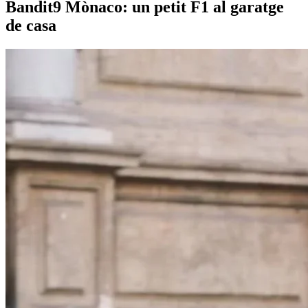
Bandit9 Mònaco: un petit F1 al garatge
de casa