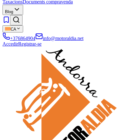
Taxacions
Documents compravenda
Blog
CA
+376864904
info@motoraldia.net
Accedir
Registrar-se