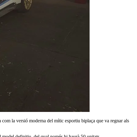
om la versió moderna del mític esportiu biplaça que va regnar als
odel definitiu, del qual només hi haurà 50 unitats.