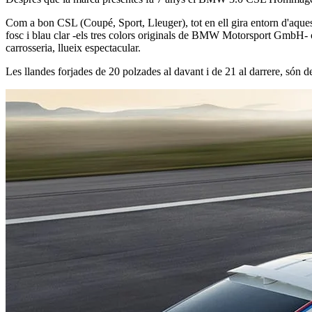
Com a bon CSL (Coupé, Sport, Lleuger), tot en ell gira entorn d'aquests
fosc i blau clar -els tres colors originals de BMW Motorsport GmbH- con
carrosseria, llueix espectacular.
Les llandes forjades de 20 polzades al davant i de 21 al darrere, són d