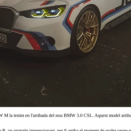
W M la tenim en l'arribada del nou BMW 3.0 CSL. Aquest model arriba c
un prototip impressionant, per fi arriba el moment de poder veure el m