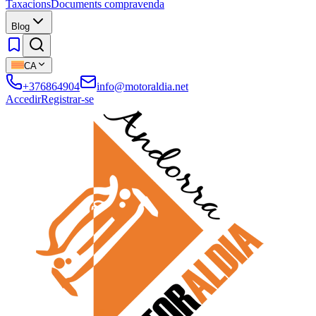
Taxacions
Documents compravenda
Blog
CA
+376864904
info@motoraldia.net
Accedir
Registrar-se