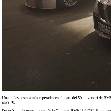
Una de les coses a més esperades en el marc del 50 aniversari de BM
anys 70.
Després que la marca presentés fa 7 anys el BMW 3.0 CSL Hommage R, 