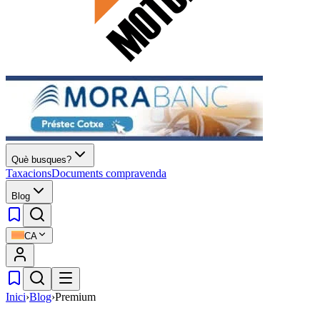
Què busques?
Taxacions
Documents compravenda
Blog
CA
Inici
›
Blog
›
Premium