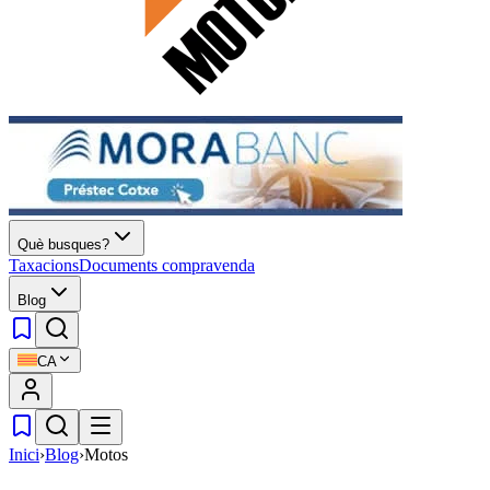
Què busques?
Taxacions
Documents compravenda
Blog
CA
Inici
›
Blog
›
Motos