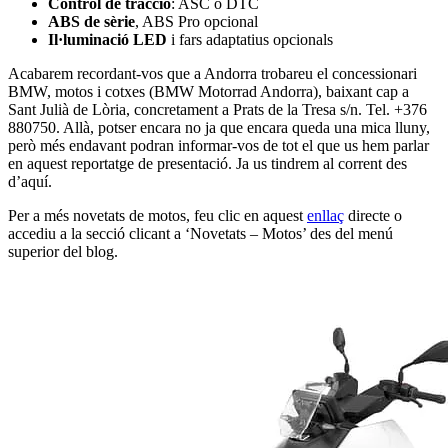
Control de tracció
: ASC o DTC
ABS de sèrie
, ABS Pro opcional
Il·luminació LED
i fars adaptatius opcionals
Acabarem recordant-vos que a Andorra trobareu el concessionari
BMW, motos i cotxes (BMW Motorrad Andorra), baixant cap a
Sant Julià de Lòria, concretament a Prats de la Tresa s/n. Tel. +376
880750. Allà, potser encara no ja que encara queda una mica lluny,
però més endavant podran informar-vos de tot el que us hem parlar
en aquest reportatge de presentació. Ja us tindrem al corrent des
d’aquí.
Per a més novetats de motos, feu clic en aquest
enllaç
directe o
accediu a la secció clicant a ‘Novetats – Motos’ des del menú
superior del blog.