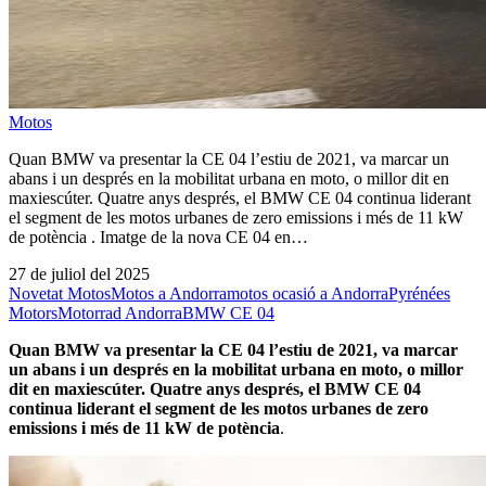
Motos
Quan BMW va presentar la CE 04 l’estiu de 2021, va marcar un
abans i un després en la mobilitat urbana en moto, o millor dit en
maxiescúter. Quatre anys després, el BMW CE 04 continua liderant
el segment de les motos urbanes de zero emissions i més de 11 kW
de potència . Imatge de la nova CE 04 en…
27 de juliol del 2025
Novetat Motos
Motos a Andorra
motos ocasió a Andorra
Pyrénées
Motors
Motorrad Andorra
BMW CE 04
Quan BMW va presentar la CE 04 l’estiu de 2021, va marcar
un abans i un després en la mobilitat urbana en moto, o millor
dit en maxiescúter. Quatre anys després, el BMW CE 04
continua liderant el segment de les motos urbanes de
zero
emissions
i més de
11 kW
de potència
.