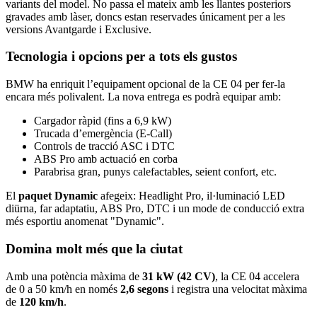
variants del model. No passa el mateix amb les llantes posteriors
gravades amb làser, doncs estan reservades únicament per a les
versions Avantgarde i Exclusive.
Tecnologia i opcions per a tots els gustos
BMW ha enriquit l’equipament opcional de la CE 04 per fer-la
encara més polivalent. La nova entrega es podrà equipar amb:
Cargador ràpid (fins a 6,9 kW)
Trucada d’emergència (E-Call)
Controls de tracció ASC i DTC
ABS Pro amb actuació en corba
Parabrisa gran, punys calefactables, seient confort, etc.
El
paquet Dynamic
afegeix: Headlight Pro, il·luminació LED
diürna, far adaptatiu, ABS Pro, DTC i un mode de conducció extra
més esportiu anomenat "Dynamic".
Domina molt més que la ciutat
Amb una potència màxima de
31 kW (42 CV)
, la CE 04 accelera
de 0 a 50 km/h en només
2,6 segons
i registra una velocitat màxima
de
120 km/h
.