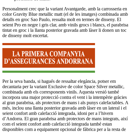
Personalment crec que la variant Avantgarde, amb la carrosseria en
color Gravity Blue metallic matt (el de les imatges) combinada amb
detalls en groc Sao Paulo, ressalta molt en termes de disseny. El
seient Pro en negre i gris clar, amb vinils grocs i blancs, el parabrisa
tintat en groc i la llanta posterior gravada amb làser li donen un toc
de disseny molt encertat.
Per la seva banda, si hagués de ressaltar elegància, potser em
decantaria per la variant Exclusive de color Space Silver metallic,
combinada amb els corresponents vinils. Aquesta versió també
incorpora una major protecció contra el vent i la intempèrie gràcies
al gran parabrisa, als protectors de mans i als punys calefactables. A
més, inclou una llanta posterior gravada amb làser en un lateral i el
seient confort amb calefacció integrada, idoni per a l’hivern
d’Andorra. El gran parabrisa amb protectors de mans integrats, així
com el seient confort amb calefacció integrada també estan
disponibles com a equipament opcional de fàbrica per a la resta de