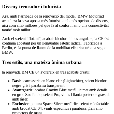
Disseny trencador i futurista
Ara, amb l’arribada de la renovació del model, BMW Motorrad
actualitza la seva aposta més futurista amb més opcions de disseny,
així com amb millores pel que fa al confort i amb una connectivitat
també molt millor.
Amb el sseient “flotant”, acabats bicolor i línies angulars, la CE 04
continua apostant per un llenguatge estètic radical. Fabricada a
Berlín, és la punta de llança de la mobilitat elèctrica urbana segons
BMW.
Tres estils, una mateixa ànima urbana
la renovada BM CE 04 s’ofereix en tres acabats d’estil:
Basic
: carrosseria en blanc clar (Lightwhite), seient bicolor
negre-gris i parabrisa transparent.
Avantgarde
: acabat Gravity Blue metàl·lic mat amb detalls
en groc Sao Paulo, seient Pro, vinils i llanta posterior gravada
amb làser.
Exclusive
: pintura Space Silver metàl·lic, seient calefactable
amb brodat CE 04, vinils específics i parabrisa gran amb
protectors de mans.