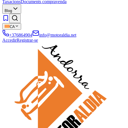
Taxacions
Documents compravenda
Blog
CA
+376864904
info@motoraldia.net
Accedir
Registrar-se