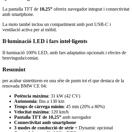
La pantalla TFT de
10,25”
ofereix navegador integrat i connectivitat
amb smartphone.
La moto també inclou un compartiment amb port USB-C i
ventilació activa per al mòbil.
Il·luminació LED i fars intel·ligents
Il·luminació 100% LED, amb fars adaptatius opcionals i efectes de
benvinguda/comiat.
Resumint
per acabar sintetitzem en una sèie de punts tot el que destaca de la
renovada BMW CE 04:
Potència màxima
: 31 kW (42 CV)
Autonomia
: fins a 130 km
Temps de càrrega mínim
: 45 min (20% a 80%)
Velocitat màxima
: 120 km/h
Pantalla TFT de 10,25”
amb navegador
Connectivitat amb smartphone
3 modes de conducció de sèrie
+ Dynamic opcional