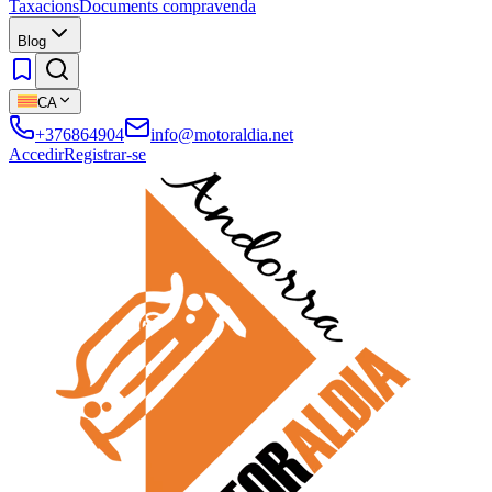
Taxacions
Documents compravenda
Blog
CA
+376864904
info@motoraldia.net
Accedir
Registrar-se