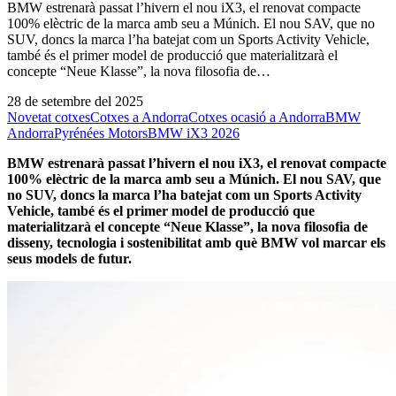
BMW estrenarà passat l’hivern el nou iX3, el renovat compacte
100% elèctric de la marca amb seu a Múnich. El nou SAV, que no
SUV, doncs la marca l’ha batejat com un Sports Activity Vehicle,
també és el primer model de producció que materialitzarà el
concepte “Neue Klasse”, la nova filosofia de…
28 de setembre del 2025
Novetat cotxes
Cotxes a Andorra
Cotxes ocasió a Andorra
BMW
Andorra
Pyrénées Motors
BMW iX3 2026
BMW estrenarà passat l’hivern el nou iX3, el renovat
compacte
100% elèctric de la marca
amb seu a Múnich. El nou SAV, que
no SUV, doncs la marca l’ha batejat com un Sports Activity
Vehicle, també és el primer model de producció que
materialitzarà el concepte “Neue Klasse”, la nova filosofia de
disseny, tecnologia i sostenibilitat amb què BMW vol marcar els
seus models de futur.