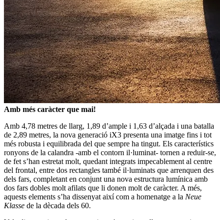
Amb més caràcter que mai!
Amb 4,78 metres de llarg, 1,89 d’ample i 1,63 d’alçada i una batalla
de 2,89 metres, la nova generació iX3 presenta una imatge fins i tot
més robusta i equilibrada del que sempre ha tingut. Els característics
ronyons de la calandra -amb el contorn il·luminat- tornen a reduir-se,
de fet s’han estretat molt, quedant integrats impecablement al centre
del frontal, entre dos rectangles també il·luminats que arrenquen des
dels fars, completant en conjunt una nova estructura lumínica amb
dos fars dobles molt afilats que li donen molt de caràcter. A més,
aquests elements s’ha dissenyat així com a homenatge a la
Neue
Klasse
de la dècada dels 60.