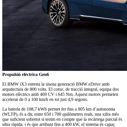
Propulsió elèctrica Gen6
El BMW iX3 estrena la sisena generació BMW eDrive amb
arquitectura de 800 volts. El cotxe, de tracció integral, equipa dos
motors elèctrics amb 469 CV i 645 Nm. Aquest motors permeten
accelerar de 0 a 100 km/h en tot just 4,9 segons.
La bateria de 108,7 kWh permet fer fins a 805 km d’autonomia
(WLTP), és a dir, entre 650 i 700 quilòmetres reals, una xifra més
que suficient sobretot si tenim en compte que la recàrrega parcial és
ultra ràpida. i és que arribant fins a 400 kW, el sistema és capaç