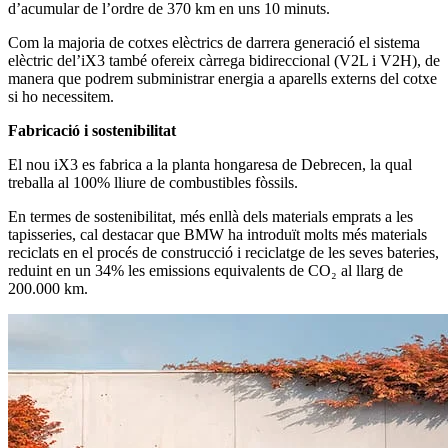
d’acumular de l’ordre de 370 km en uns 10 minuts.
Com la majoria de cotxes elèctrics de darrera generació el sistema
elèctric del’iX3 també ofereix càrrega bidireccional (V2L i V2H), de
manera que podrem subministrar energia a aparells externs del cotxe
si ho necessitem.
Fabricació i sostenibilitat
El nou iX3 es fabrica a la planta hongaresa de Debrecen, la qual
treballa al 100% lliure de combustibles fòssils.
En termes de sostenibilitat, més enllà dels materials emprats a les
tapisseries, cal destacar que BMW ha introduït molts més materials
reciclats en el procés de construcció i reciclatge de les seves bateries,
reduint en un 34% les emissions equivalents de CO₂ al llarg de
200.000 km.