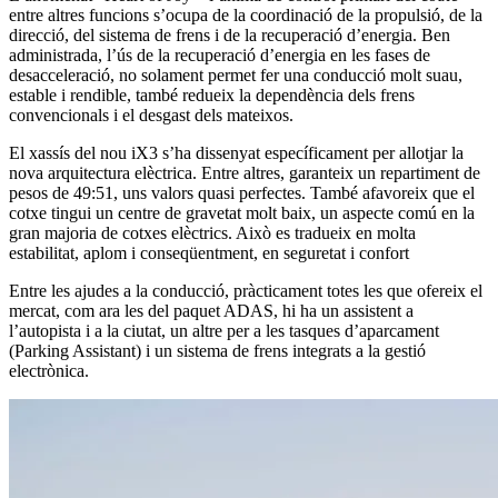
entre altres funcions s’ocupa de la coordinació de la propulsió, de la
direcció, del sistema de frens i de la recuperació d’energia. Ben
administrada, l’ús de la recuperació d’energia en les fases de
desacceleració, no solament permet fer una conducció molt suau,
estable i rendible, també redueix la dependència dels frens
convencionals i el desgast dels mateixos.
El xassís del nou iX3 s’ha dissenyat específicament per allotjar la
nova arquitectura elèctrica. Entre altres, garanteix un repartiment de
pesos de 49:51, uns valors quasi perfectes. També afavoreix que el
cotxe tingui un centre de gravetat molt baix, un aspecte comú en la
gran majoria de cotxes elèctrics. Això es tradueix en molta
estabilitat, aplom i conseqüentment, en seguretat i confort
Entre les ajudes a la conducció, pràcticament totes les que ofereix el
mercat, com ara les del paquet ADAS, hi ha un assistent a
l’autopista i a la ciutat, un altre per a les tasques d’aparcament
(Parking Assistant) i un sistema de frens integrats a la gestió
electrònica.