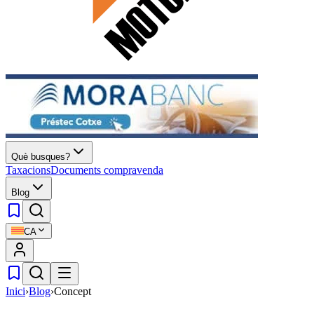
Què busques?
Taxacions
Documents compravenda
Blog
CA
Inici
›
Blog
›
Concept