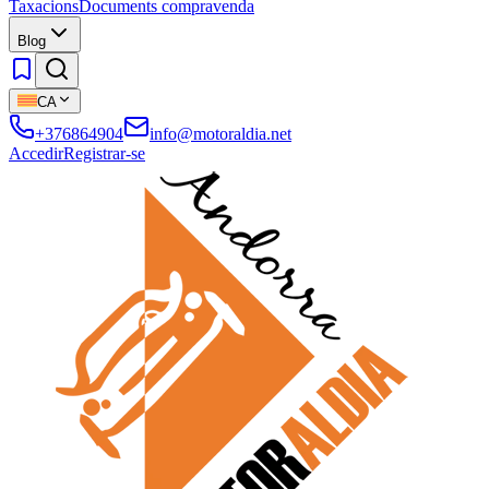
Taxacions
Documents compravenda
Blog
CA
+376864904
info@motoraldia.net
Accedir
Registrar-se