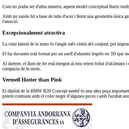
Com no podia ser d'altra manera, aquest model conceptual llueix molt
Amb un xassís fet a base de tubs d'acer i lluint una geometria única g
l'atenció.
Excepcionalment atractiva
La vista lateral de la moto és l'angle més vistós del conjunt, per impon
El far davanter està format per un anell d'alumini imprès en 3D que inco
Al darrere, el llum de fre està integrat al nou seient folrat d'alcàntara
compacta de la moto.
Vermell Hotter than Pink
El dipòsit de la BMW R20 Concept també és una altra peça important en
potent contrasta amb el color negre d’algunes peces i amb l'acabat anodit