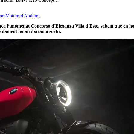
ran a sortir. BMW R20 Concept…
ors
Motorrad Andorra
enca l’anomenat Concorso d'Eleganza Villa d'Este, sabem que en ho
adament no arribaran a sortir.