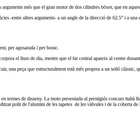
s arguments més que el gran motor de dos cilindres bòxer, que en aques
ràcies -entre altres arguments- a un angle de la direcció de 62.5° i a u
ent, per agosarada i per bonic.
rpora el llum de dia, mentre que el far central apareix al centre donant l
 i cuir, una peça que estructuralment està més propera a un selló clàssic, 
 termes de disseny. La moto presentada al prestigiós concurs italià ll
zat polit de l'alumini de les tapetes de les vàlvules i de la coberta de l