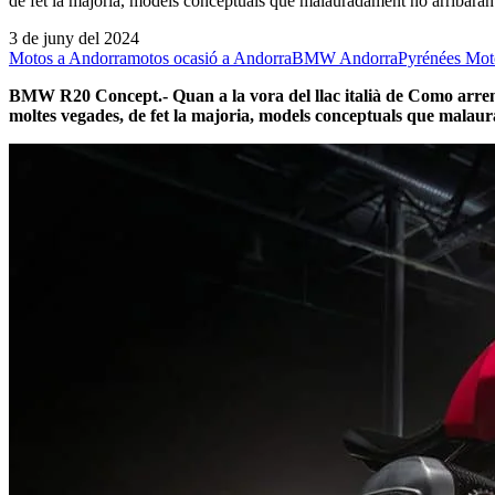
de fet la majoria, models conceptuals que malauradament no arriba
3 de juny del 2024
Motos a Andorra
motos ocasió a Andorra
BMW Andorra
Pyrénées Mot
BMW R20 Concept.-
Quan a la vora del llac italià de Como arr
moltes vegades, de fet la majoria, models conceptuals que malaur