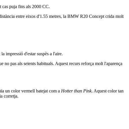
t cas puja fins als 2000 CC.
na distància entre eixos d'1.55 metres, la BMW R20 Concept crida molt
a impressió d'estar suspès a l'aire.
que no pas als seients habituals. Aquest recurs reforça molt l'aparença
uïa un color vermell batejat com a
Hotter than Pink
. Aquest color tan
a corretja.