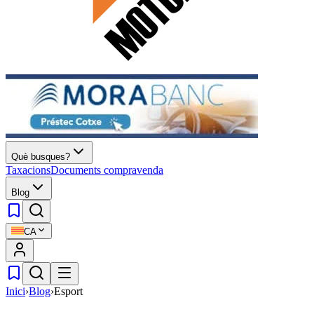
Què busques?
Taxacions
Documents compravenda
Blog
CA
Inici
›
Blog
›
Esport