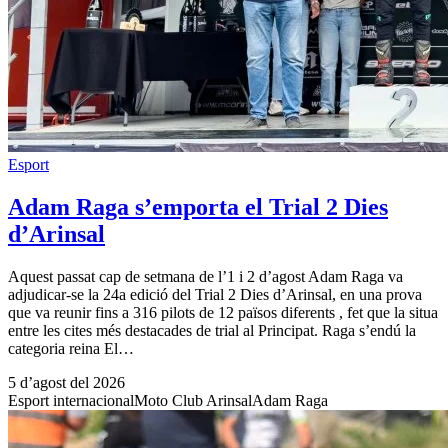
Esport
Adam Raga s’emporta el Trial 2 Dies
d’Arinsal
Aquest passat cap de setmana de l’1 i 2 d’agost Adam Raga va
adjudicar-se la 24a edició del Trial 2 Dies d’Arinsal, en una prova
que va reunir fins a 316 pilots de 12 països diferents , fet que la situa
entre les cites més destacades de trial al Principat. Raga s’endú la
categoria reina El…
5 d’agost del 2026
Esport internacional
Moto Club Arinsal
Adam Raga