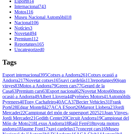
Esport
814
Internacional
743
Motos
116
Museu Nacional Automòbil
18
Nacional
106
Notícies
3
Novetat
494
Premium
112
Reportatges
165
Uncategorized
0
Tags
Esport internacional
395
Cotxes a Andorra
261
Cotxes ocasió a
Andorra
217
Novetat cotxes
165
xavi cardelús
113
reportatges
90
joan
vinyes
83
Motos a Andorra
79
Green cars
77
Gerard de la
Casa
63
Premium cars
63
Esport nacional
62
Novetat Motos
60
motos
ocasió a Andorra
49
Albert Llovera
44
Pyrénées Motors
41
Automòbils
Pyrenees
40
Tony Cachafeiro
40
ACA
37
Becier Vehicles
31
Frank
Porté
28
Edgar Montellá
27
ACA ESport
26
Margot Llobera
23
Jordi
Mercader
22
Campionat del món de supersport 2025
21
Joan Vinyes-
Jordi Mercader
21
Gedith Center
20
Circuit Andorra
19
Campionat del
Món de Moto2
18
Lexus Andorra
18
Raúl Ferré
18
toyota motors
andorra
18
Jaume Font
17
xavi cardelus
17
concept cars
16
Museu