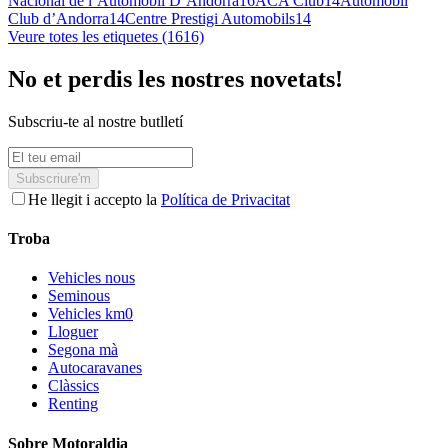
Nacional de l’Automòbil D’Andorra
16
ACA Club
14
Automòbil
Club d’Andorra
14
Centre Prestigi Automobils
14
Veure totes les etiquetes (1616)
No et perdis les nostres novetats!
Subscriu-te al nostre butlletí
Subscriure'm
He llegit i accepto la
Política de Privacitat
Troba
Vehicles nous
Seminous
Vehicles km0
Lloguer
Segona mà
Autocaravanes
Clàssics
Renting
Sobre Motoraldia