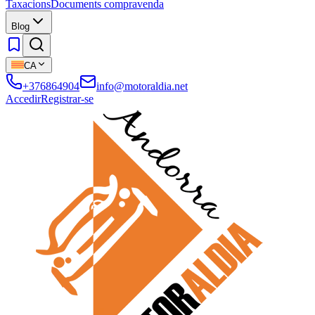
Taxacions
Documents compravenda
Blog
CA
+376864904
info@motoraldia.net
Accedir
Registrar-se