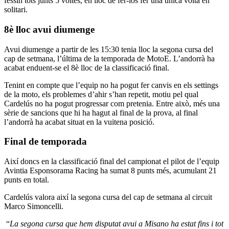
fessin tots junts 5 voltes, en lloc de fer-los fer una única volta en
solitari.
8è lloc avui diumenge
Avui diumenge a partir de les 15:30 tenia lloc la segona cursa del
cap de setmana, l’última de la temporada de MotoE. L’andorrà ha
acabat enduent-se el 8è lloc de la classificació final.
Tenint en compte que l’equip no ha pogut fer canvis en els settings
de la moto, els problemes d’ahir s’han repetit, motiu pel qual
Cardelús no ha pogut progressar com pretenia. Entre això, més una
sèrie de sancions que hi ha hagut al final de la prova, al final
l’andorrà ha acabat situat en la vuitena posició.
Final de temporada
Així doncs en la classificació final del campionat el pilot de l’equip
Avintia Esponsorama Racing ha sumat 8 punts més, acumulant 21
punts en total.
Cardelús valora així la segona cursa del cap de setmana al circuit
Marco Simoncelli.
“
La segona cursa que hem disputat avui a Misano ha estat fins i tot