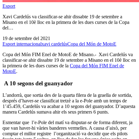
Esport
Xavi Cardelús va classificar-se ahir dissabte 19 de setembre a
Misano en el 10è lloc en la primera de les dues curses de la Copa
del…
19 de setembre del 2021
Esport internacional
xavi cardelús
Copa del Món de MotoE
Copa del Món FIM Enel de MotoE de Misano.- Xavi Cardelús va
classificar-se ahir dissabte 19 de setembre a Misano en el 10è lloc en
la primera de les dues curses de la
Copa del Món FIM Enel de
MotoE
.
A 10 segons del guanyador
L’andorrà, que sortia des de la quarta filera de la graella de sortida,
després d’haver-se classificat tretzè a la e-Pole amb un temps de
1’45.459, Cardelús va acabar a 10 segons del guanyador. D’aquesta
manera Cardelús sumava ahir els seus primers 6 punts.
Esmentar que l’e-Pole del matí va disputar-se de forma diferent, ja
que van haver-hi vàries banderes vermelles. A causa d’això, per
comptar el millor registre l’organització va decidir que els pilots