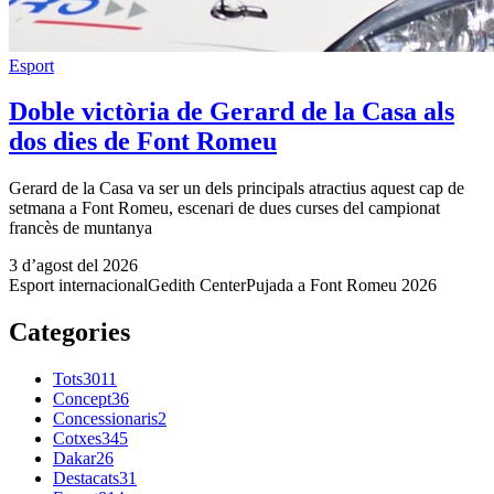
Esport
Doble victòria de Gerard de la Casa als
dos dies de Font Romeu
Gerard de la Casa va ser un dels principals atractius aquest cap de
setmana a Font Romeu, escenari de dues curses del campionat
francès de muntanya
3 d’agost del 2026
Esport internacional
Gedith Center
Pujada a Font Romeu 2026
Categories
Tots
3011
Concept
36
Concessionaris
2
Cotxes
345
Dakar
26
Destacats
31