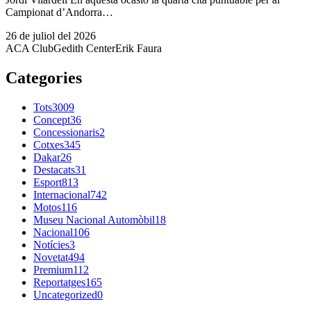
Campionat d’Andorra…
26 de juliol del 2026
ACA Club
Gedith Center
Erik Faura
Categories
Tots
3009
Concept
36
Concessionaris
2
Cotxes
345
Dakar
26
Destacats
31
Esport
813
Internacional
742
Motos
116
Museu Nacional Automòbil
18
Nacional
106
Notícies
3
Novetat
494
Premium
112
Reportatges
165
Uncategorized
0