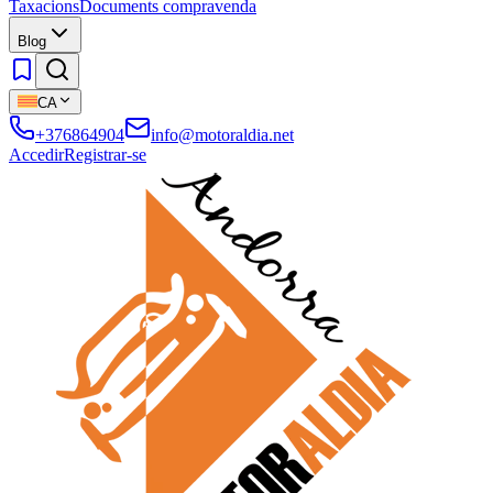
Taxacions
Documents compravenda
Blog
CA
+376864904
info@motoraldia.net
Accedir
Registrar-se