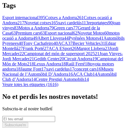
Tags
Esport internacional
395
Cotxes a Andorra
261
Cotxes ocasió a
Andorra
217
Novetat cotxes
165
xavi cardelús
113
reportatges
90
joan
vinyes
83
Motos a Andorra
79
Green cars
77
Gerard de la
Casa
63
Premium cars
63
Esport nacional
62
Novetat Motos
60
motos
ocasió a Andorra
49
Albert Llovera
44
Pyrénées Motors
41
Automòbils
Pyrenees
40
Tony Cachafeiro
40
ACA
37
Becier Vehicles
31
Edgar
Montellá
27
Frank Porté
27
ACA ESport
26
Margot Llobera
23
Jordi
Mercader
22
Campionat del món de supersport 2025
21
Joan Vinyes-
Jordi Mercader
21
Gedith Center
20
Circuit Andorra
19
Campionat del
Món de Moto2
18
Lexus Andorra
18
Raúl Ferré
18
toyota motors
andorra
18
Jaume Font
17
xavi cardelus
17
concept cars
16
Museu
Nacional de l’Automòbil D’Andorra
16
ACA Club
14
Automòbil
Club d’Andorra
14
Centre Prestigi Automobils
14
Veure totes les etiquetes (1616)
No et perdis les nostres novetats!
Subscriu-te al nostre butlletí
Subscriure'm