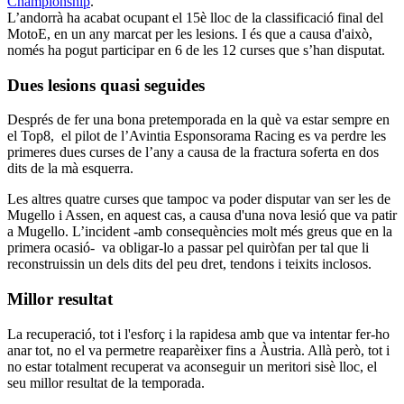
Championship
.
L’andorrà ha acabat ocupant el 15è lloc de la classificació final del
MotoE, en un any marcat per les lesions. I és que a causa d'això,
només ha pogut participar en 6 de les 12 curses que s’han disputat.
Dues lesions quasi seguides
Després de fer una bona pretemporada en la què va estar sempre en
el Top8, el pilot de l’Avintia Esponsorama Racing es va perdre les
primeres dues curses de l’any a causa de la fractura soferta en dos
dits de la mà esquerra.
Les altres quatre curses que tampoc va poder disputar van ser les de
Mugello i Assen, en aquest cas, a causa d'una nova lesió que va patir
a Mugello. L’incident -amb consequències molt més greus que en la
primera ocasió- va obligar-lo a passar pel quiròfan per tal que li
reconstruissin un dels dits del peu dret, tendons i teixits inclosos.
Millor resultat
La recuperació, tot i l'esforç i la rapidesa amb que va intentar fer-ho
anar tot, no el va permetre reaparèixer fins a Àustria. Allà però, tot i
no estar totalment recuperat va aconseguir un meritori sisè lloc, el
seu millor resultat de la temporada.