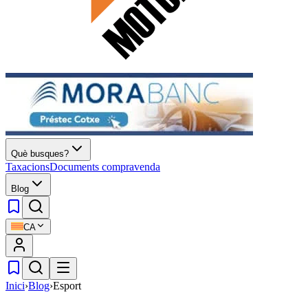
Què busques?
Taxacions
Documents compravenda
Blog
CA
Inici
›
Blog
›
Esport