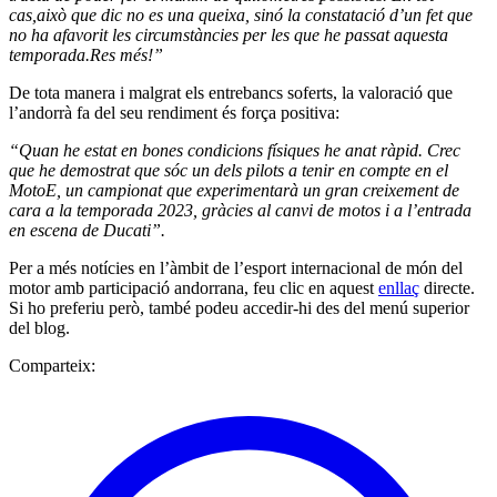
cas,això que dic no es una queixa, sinó la constatació d’un fet que
no ha afavorit les circumstàncies per les que he passat aquesta
temporada.Res més!”
De tota manera i malgrat els entrebancs soferts, la valoració que
l’andorrà fa del seu rendiment és força positiva:
“Quan he estat en bones condicions físiques he anat ràpid. Crec
que he demostrat que sóc un dels pilots a tenir en compte en el
MotoE, un campionat que experimentarà un gran creixement de
cara a la temporada 2023, gràcies al canvi de motos i a l’entrada
en escena de Ducati”.
Per a més notícies en l’àmbit de l’esport internacional de món del
motor amb participació andorrana, feu clic en aquest
enllaç
directe.
Si ho preferiu però, també podeu accedir-hi des del menú superior
del blog.
Comparteix: