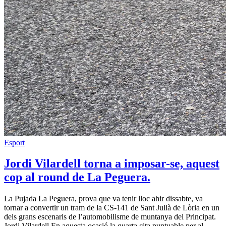
Esport
Jordi Vilardell torna a imposar-se, aquest
cop al round de La Peguera.
La Pujada La Peguera, prova que va tenir lloc ahir dissabte, va
tornar a convertir un tram de la CS-141 de Sant Julià de Lòria en un
dels grans escenaris de l’automobilisme de muntanya del Principat.
Jordi Vilardell En aquesta ocasió la quarta cita puntuable per al