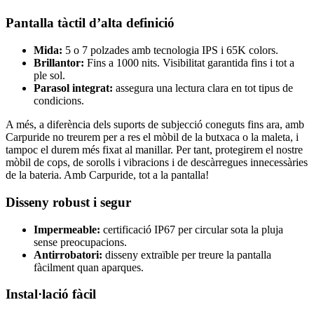
Pantalla tàctil d’alta definició
Mida:
5 o 7 polzades amb tecnologia IPS i 65K colors.
Brillantor:
Fins a 1000 nits. Visibilitat garantida fins i tot a
ple sol.
Parasol integrat:
assegura una lectura clara en tot tipus de
condicions.
A més, a diferència dels suports de subjecció coneguts fins ara, amb
Carpuride no treurem per a res el mòbil de la butxaca o la maleta, i
tampoc el durem més fixat al manillar. Per tant, protegirem el nostre
mòbil de cops, de sorolls i vibracions i de descàrregues innecessàries
de la bateria. Amb Carpuride, tot a la pantalla!
Disseny robust i segur
Impermeable:
certificació IP67 per circular sota la pluja
sense preocupacions.
Antirrobatori:
disseny extraïble per treure la pantalla
fàcilment quan aparques.
Instal·lació fàcil