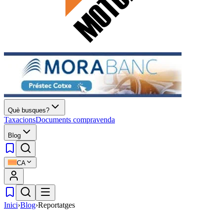
Què busques?
Taxacions
Documents compravenda
Blog
CA
Inici
›
Blog
›
Reportatges