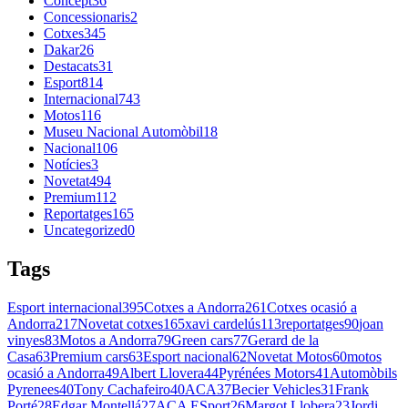
Concept
36
Concessionaris
2
Cotxes
345
Dakar
26
Destacats
31
Esport
814
Internacional
743
Motos
116
Museu Nacional Automòbil
18
Nacional
106
Notícies
3
Novetat
494
Premium
112
Reportatges
165
Uncategorized
0
Tags
Esport internacional
395
Cotxes a Andorra
261
Cotxes ocasió a
Andorra
217
Novetat cotxes
165
xavi cardelús
113
reportatges
90
joan
vinyes
83
Motos a Andorra
79
Green cars
77
Gerard de la
Casa
63
Premium cars
63
Esport nacional
62
Novetat Motos
60
motos
ocasió a Andorra
49
Albert Llovera
44
Pyrénées Motors
41
Automòbils
Pyrenees
40
Tony Cachafeiro
40
ACA
37
Becier Vehicles
31
Frank
Porté
28
Edgar Montellá
27
ACA ESport
26
Margot Llobera
23
Jordi