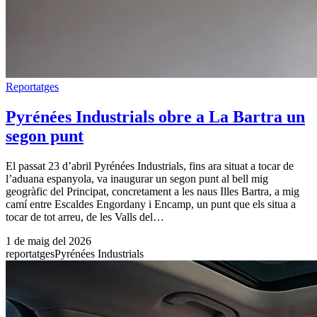
Reportatges
Pyrénées Industrials obre a La Bartra un
segon punt
El passat 23 d’abril Pyrénées Industrials, fins ara situat a tocar de
l’aduana espanyola, va inaugurar un segon punt al bell mig
geogràfic del Principat, concretament a les naus Illes Bartra, a mig
camí entre Escaldes Engordany i Encamp, un punt que els situa a
tocar de tot arreu, de les Valls del…
1 de maig del 2026
reportatges
Pyrénées Industrials