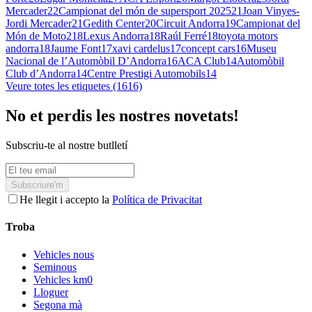
Mercader
22
Campionat del món de supersport 2025
21
Joan Vinyes-
Jordi Mercader
21
Gedith Center
20
Circuit Andorra
19
Campionat del
Món de Moto2
18
Lexus Andorra
18
Raúl Ferré
18
toyota motors
andorra
18
Jaume Font
17
xavi cardelus
17
concept cars
16
Museu
Nacional de l’Automòbil D’Andorra
16
ACA Club
14
Automòbil
Club d’Andorra
14
Centre Prestigi Automobils
14
Veure totes les etiquetes (1616)
No et perdis les nostres novetats!
Subscriu-te al nostre butlletí
Subscriure'm
He llegit i accepto la
Política de Privacitat
Troba
Vehicles nous
Seminous
Vehicles km0
Lloguer
Segona mà