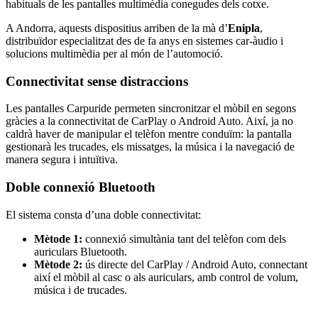
habituals de les pantalles multimèdia conegudes dels cotxe.
A Andorra, aquests dispositius arriben de la mà d’
Enipla
,
distribuïdor especialitzat des de fa anys en sistemes car-àudio i
solucions multimèdia per al món de l’automoció.
Connectivitat sense distraccions
Les pantalles Carpuride permeten sincronitzar el mòbil en segons
gràcies a la connectivitat de CarPlay o Android Auto. Així, ja no
caldrà haver de manipular el telèfon mentre conduïm: la pantalla
gestionarà les trucades, els missatges, la música i la navegació de
manera segura i intuïtiva.
Doble connexió Bluetooth
El sistema consta d’una doble connectivitat:
Mètode 1:
connexió simultània tant del telèfon com dels
auriculars Bluetooth.
Mètode 2:
ús directe del CarPlay / Android Auto, connectant
així el mòbil al casc o als auriculars, amb control de volum,
música i de trucades.