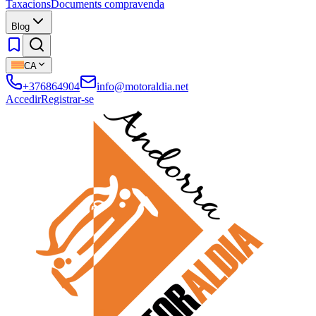
Taxacions
Documents compravenda
Blog
CA
+376864904
info@motoraldia.net
Accedir
Registrar-se