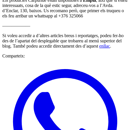
Els productes Carpuride estan disponibles a
Enipla
, així que si esteu
interessaats, cosa de la què estic segur, adreceu-vos a l’Avda.
d’Enclar, 130, baixos. Us recomano però, que primer els truqueu o
els feu arribar un whattsapp al +376 325066
——————
Si voleu accedir a d’altres articles breus i reportatges, podeu fer-ho
des de l’apartat del desplegable que trobareu al menú superior del
blog. També podeu accedir directament des d’aquest
enllaç
.
Comparteix: