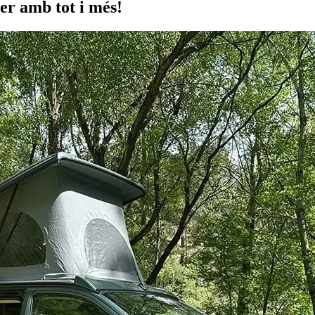
r amb tot i més!