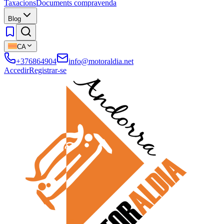
Taxacions
Documents compravenda
Blog
CA
+376864904
info@motoraldia.net
Accedir
Registrar-se