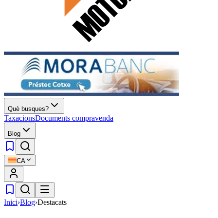
Què busques?
Taxacions
Documents compravenda
Blog
CA
Inici
›
Blog
›
Destacats