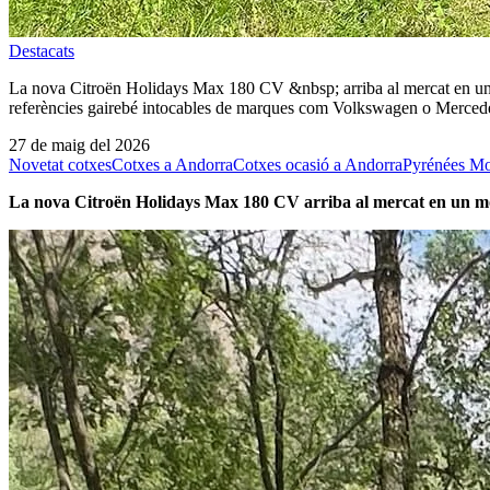
Destacats
La nova Citroën Holidays Max 180 CV &nbsp; arriba al mercat en un m
referències gairebé intocables de marques com Volkswagen o Mercede
27 de maig del 2026
Novetat cotxes
Cotxes a Andorra
Cotxes ocasió a Andorra
Pyrénées Mo
La nova Citroën Holidays Max 180 CV
arriba al mercat en un m