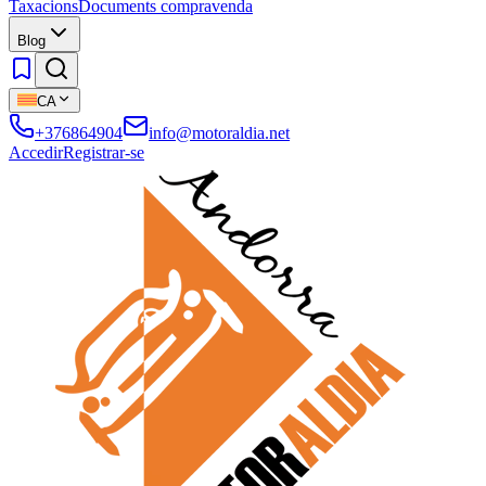
Taxacions
Documents compravenda
Blog
CA
+376864904
info@motoraldia.net
Accedir
Registrar-se