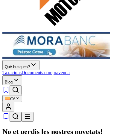
Què busques?
Taxacions
Documents compravenda
Blog
CA
No et perdis les nostres novetats!