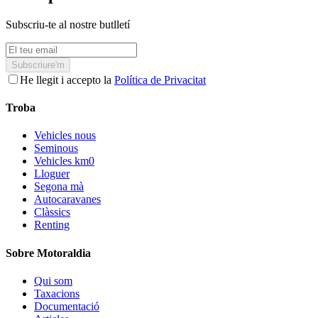
Subscriu-te al nostre butlletí
Subscriure'm
He llegit i accepto la
Política de Privacitat
Troba
Vehicles nous
Seminous
Vehicles km0
Lloguer
Segona mà
Autocaravanes
Clàssics
Renting
Sobre Motoraldia
Qui som
Taxacions
Documentació