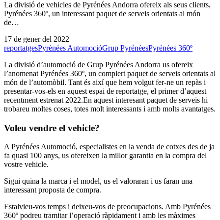
La divisió de vehicles de Pyrénées Andorra ofereix als seus clients,
Pyrénées 360º, un interessant paquet de serveis orientats al món
de…
17 de gener del 2022
reportatges
Pyrénées Automoció
Grup Pyrénées
Pyrénées 360º
La divisió d’automoció de Grup Pyrénées Andorra us ofereix
l’anomenat Pyrénées 360º, un complert paquet de serveis orientats al
món de l’automòbil. Tant és així que hem volgut fer-ne un repàs i
presentar-vos-els en aquest espai de reportatge, el primer d’aquest
recentment estrenat 2022.En aquest interesant paquet de serveis hi
trobareu moltes coses, totes molt interessants i amb molts avantatges.
Voleu vendre el vehicle?
A Pyrénées Automoció, especialistes en la venda de cotxes des de ja
fa quasi 100 anys, us ofereixen la millor garantia en la compra del
vostre vehicle.
Sigui quina la marca i el model, us el valoraran i us faran una
interessant proposta de compra.
Estalvieu-vos temps i deixeu-vos de preocupacions. Amb Pyrénées
360º podreu tramitar l’operació ràpidament i amb les màximes