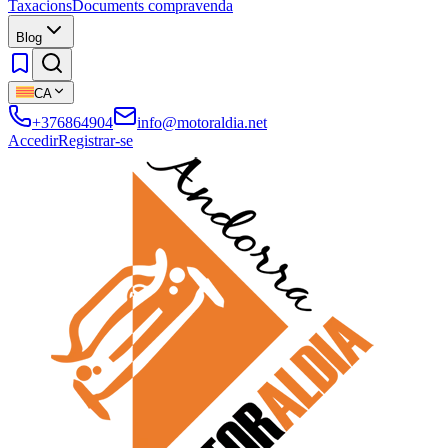
Taxacions
Documents compravenda
Blog
CA
+376864904
info@motoraldia.net
Accedir
Registrar-se