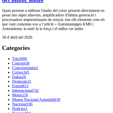
Quan pensem a millorar l'àudio del cotxe pensem directament en
posar uns súper altaveus, amplificadors d'última generació i
processadors impressionants de senyal, tots ells elements com els
que vam comentar-vos a l’article « Automuntatges KM0 i
Autosistema: la unió fa la força i el millor car àudio
30 d’abril del 2026
Categories
Tots
3009
Concept
36
Concessionaris
2
Cotxes
345
Dakar
26
Destacats
31
Esport
813
Internacional
742
Motos
116
Museu Nacional Automòbil
18
Nacional
106
Notícies
3