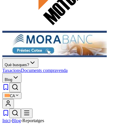
Què busques?
Taxacions
Documents compravenda
Blog
CA
Inici
›
Blog
›
Reportatges