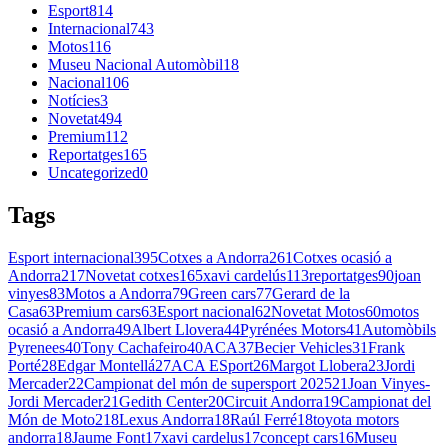
Esport
814
Internacional
743
Motos
116
Museu Nacional Automòbil
18
Nacional
106
Notícies
3
Novetat
494
Premium
112
Reportatges
165
Uncategorized
0
Tags
Esport internacional
395
Cotxes a Andorra
261
Cotxes ocasió a
Andorra
217
Novetat cotxes
165
xavi cardelús
113
reportatges
90
joan
vinyes
83
Motos a Andorra
79
Green cars
77
Gerard de la
Casa
63
Premium cars
63
Esport nacional
62
Novetat Motos
60
motos
ocasió a Andorra
49
Albert Llovera
44
Pyrénées Motors
41
Automòbils
Pyrenees
40
Tony Cachafeiro
40
ACA
37
Becier Vehicles
31
Frank
Porté
28
Edgar Montellá
27
ACA ESport
26
Margot Llobera
23
Jordi
Mercader
22
Campionat del món de supersport 2025
21
Joan Vinyes-
Jordi Mercader
21
Gedith Center
20
Circuit Andorra
19
Campionat del
Món de Moto2
18
Lexus Andorra
18
Raúl Ferré
18
toyota motors
andorra
18
Jaume Font
17
xavi cardelus
17
concept cars
16
Museu