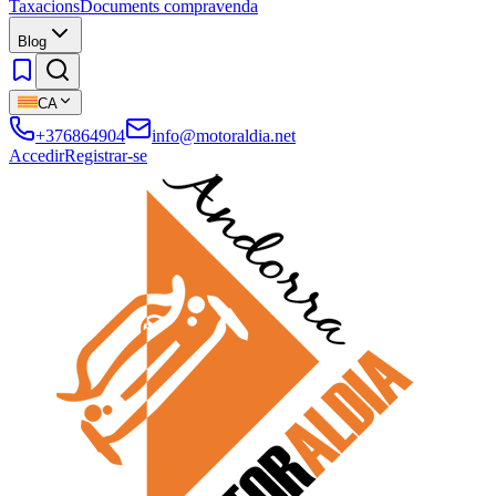
Taxacions
Documents compravenda
Blog
CA
+376864904
info@motoraldia.net
Accedir
Registrar-se