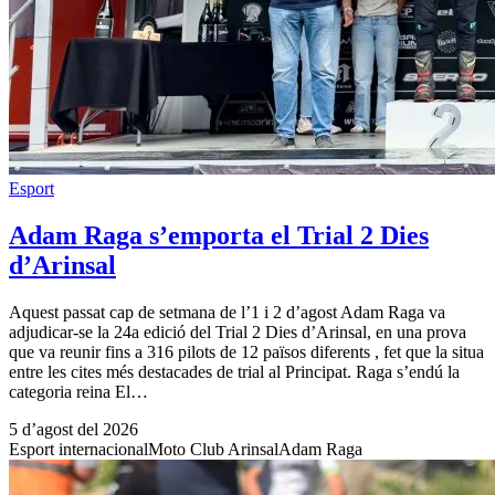
Esport
Adam Raga s’emporta el Trial 2 Dies
d’Arinsal
Aquest passat cap de setmana de l’1 i 2 d’agost Adam Raga va
adjudicar-se la 24a edició del Trial 2 Dies d’Arinsal, en una prova
que va reunir fins a 316 pilots de 12 països diferents , fet que la situa
entre les cites més destacades de trial al Principat. Raga s’endú la
categoria reina El…
5 d’agost del 2026
Esport internacional
Moto Club Arinsal
Adam Raga