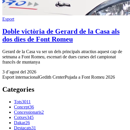
Esport
Doble victòria de Gerard de la Casa als
dos dies de Font Romeu
Gerard de la Casa va ser un dels principals atractius aquest cap de
setmana a Font Romeu, escenari de dues curses del campionat
francès de muntanya
3 d’agost del 2026
Esport internacional
Gedith Center
Pujada a Font Romeu 2026
Categories
Tots
3011
Concept
36
Concessionaris
2
Cotxes
345
Dakar
26
Destacats
31