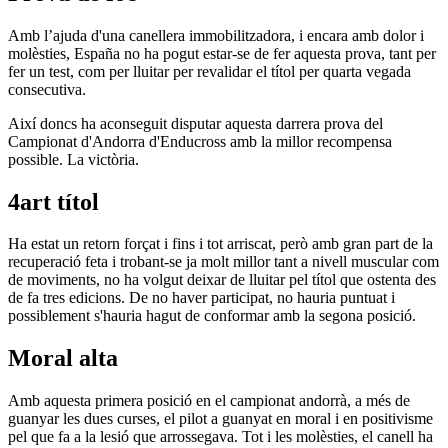
Amb l’ajuda d'una canellera immobilitzadora, i encara amb dolor i
molèsties, España no ha pogut estar-se de fer aquesta prova, tant per
fer un test, com per lluitar per revalidar el títol per quarta vegada
consecutiva.
Així doncs ha aconseguit disputar aquesta darrera prova del
Campionat d'Andorra d'Enducross amb la millor recompensa
possible. La victòria.
4art títol
Ha estat un retorn forçat i fins i tot arriscat, però amb gran part de la
recuperació feta i trobant-se ja molt millor tant a nivell muscular com
de moviments, no ha volgut deixar de lluitar pel títol que ostenta des
de fa tres edicions. De no haver participat, no hauria puntuat i
possiblement s'hauria hagut de conformar amb la segona posició.
Moral alta
Amb aquesta primera posició en el campionat andorrà, a més de
guanyar les dues curses, el pilot a guanyat en moral i en positivisme
pel que fa a la lesió que arrossegava. Tot i les molèsties, el canell ha