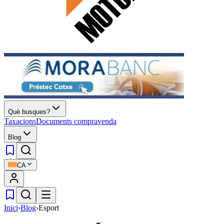
Què busques?
Taxacions
Documents compravenda
Blog
CA
Inici
›
Blog
›
Esport