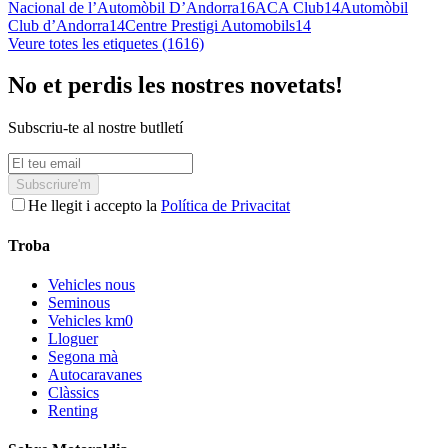
Nacional de l’Automòbil D’Andorra
16
ACA Club
14
Automòbil
Club d’Andorra
14
Centre Prestigi Automobils
14
Veure totes les etiquetes (1616)
No et perdis les nostres novetats!
Subscriu-te al nostre butlletí
Subscriure'm
He llegit i accepto la
Política de Privacitat
Troba
Vehicles nous
Seminous
Vehicles km0
Lloguer
Segona mà
Autocaravanes
Clàssics
Renting