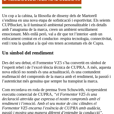
Un cop a la cabina, la filosofia de disseny dels de Martorell
s’endinsa en una nova etapa de sofisticació i esportivitat. Els seients
CUPBucket, la il·luminació ambiental personalitzable i els detalls
amb l’anagrama de la marca, creen un ambient senzillament
emocionant. Més enllà però, val a dir que tot l’interior -amb un
enfocament centrat en el conductor- respira tecnologia, connectivitat,
estil i tota la qualitat a la què ens tenen acostumats els de Cupra.
Un símbol del rendiment
Des del seu debut, el Formentor VZ5 s’ha convertit en símbol de
l’esperit rebel i de l’excel·lència tècnica de CUPRA. A més, aquesta
nova edició no només és una actualització, és una contundent
reafirmació del compromís de la marca amb el rendiment, la passió i
l’autenticitat més genuïna que sempre ha transpirat la marca.
Com recordava en roda de premsa Sven Schuwirth, vicepresident
executiu comercial de CUPRA,
“el Formentor VZ5 és una
declaració atrevida que expressa el nostre compromís amb el
rendiment i l’emoció. Amb el seu motor de cinc cilindres el
Formentor VZ5 encarna l’essència de CUPRA amb audàcia,
passió i mostra una manera diferent d’entendre la conducció”.