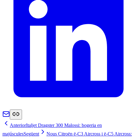
Anterior
Italjet Dragster 300 Malossi: bogeria en
majúscules
Següent
Nous Citroën ë-C3 Aircross i ë-C5 Aircross: