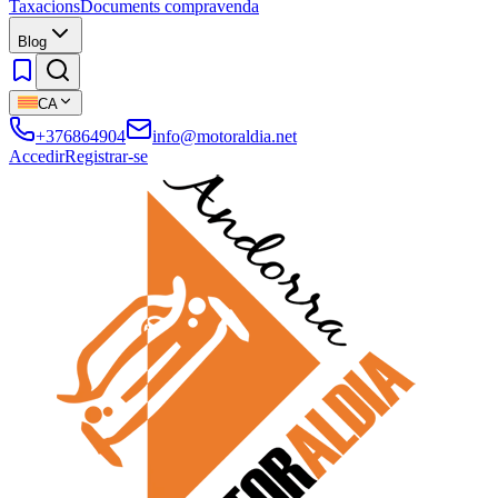
Taxacions
Documents compravenda
Blog
CA
+376864904
info@motoraldia.net
Accedir
Registrar-se