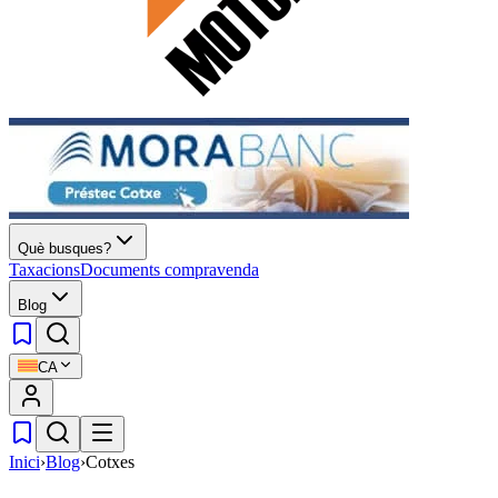
Què busques?
Taxacions
Documents compravenda
Blog
CA
Inici
›
Blog
›
Cotxes