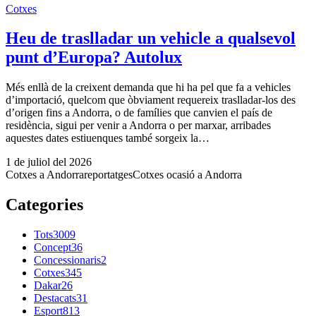
Cotxes
Heu de traslladar un vehicle a qualsevol
punt d’Europa? Autolux
Més enllà de la creixent demanda que hi ha pel que fa a vehicles
d’importació, quelcom que òbviament requereix traslladar-los des
d’origen fins a Andorra, o de famílies que canvien el país de
residència, sigui per venir a Andorra o per marxar, arribades
aquestes dates estiuenques també sorgeix la…
1 de juliol del 2026
Cotxes a Andorra
reportatges
Cotxes ocasió a Andorra
Categories
Tots
3009
Concept
36
Concessionaris
2
Cotxes
345
Dakar
26
Destacats
31
Esport
813