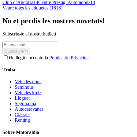
Club d’Andorra
14
Centre Prestigi Automobils
14
Veure totes les etiquetes (1616)
No et perdis les nostres novetats!
Subscriu-te al nostre butlletí
Subscriure'm
He llegit i accepto la
Política de Privacitat
Troba
Vehicles nous
Seminous
Vehicles km0
Lloguer
Segona mà
Autocaravanes
Clàssics
Renting
Sobre Motoraldia