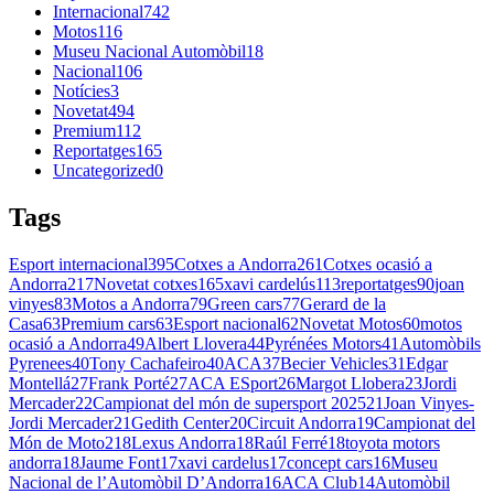
Internacional
742
Motos
116
Museu Nacional Automòbil
18
Nacional
106
Notícies
3
Novetat
494
Premium
112
Reportatges
165
Uncategorized
0
Tags
Esport internacional
395
Cotxes a Andorra
261
Cotxes ocasió a
Andorra
217
Novetat cotxes
165
xavi cardelús
113
reportatges
90
joan
vinyes
83
Motos a Andorra
79
Green cars
77
Gerard de la
Casa
63
Premium cars
63
Esport nacional
62
Novetat Motos
60
motos
ocasió a Andorra
49
Albert Llovera
44
Pyrénées Motors
41
Automòbils
Pyrenees
40
Tony Cachafeiro
40
ACA
37
Becier Vehicles
31
Edgar
Montellá
27
Frank Porté
27
ACA ESport
26
Margot Llobera
23
Jordi
Mercader
22
Campionat del món de supersport 2025
21
Joan Vinyes-
Jordi Mercader
21
Gedith Center
20
Circuit Andorra
19
Campionat del
Món de Moto2
18
Lexus Andorra
18
Raúl Ferré
18
toyota motors
andorra
18
Jaume Font
17
xavi cardelus
17
concept cars
16
Museu
Nacional de l’Automòbil D’Andorra
16
ACA Club
14
Automòbil