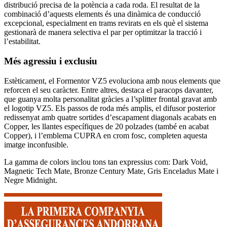
distribució precisa de la potència a cada roda. El resultat de la
combinació d’aquests elements és una dinàmica de conducció
excepcional, especialment en trams revirats en els què el sistema
gestionarà de manera selectiva el par per optimitzar la tracció i
l’estabilitat.
Més agressiu i exclusiu
Estèticament, el Formentor VZ5 evoluciona amb nous elements que
reforcen el seu caràcter. Entre altres, destaca el paracops davanter,
que guanya molta personalitat gràcies a l’splitter frontal gravat amb
el logotip VZ5. Els passos de roda més amplis, el difusor posterior
redissenyat amb quatre sortides d’escapament diagonals acabats en
Copper, les llantes específiques de 20 polzades (també en acabat
Copper), i l’emblema CUPRA en crom fosc, completen aquesta
imatge inconfusible.
La gamma de colors inclou tons tan expressius com: Dark Void,
Magnetic Tech Mate, Bronze Century Mate, Gris Enceladus Mate i
Negre Midnight.