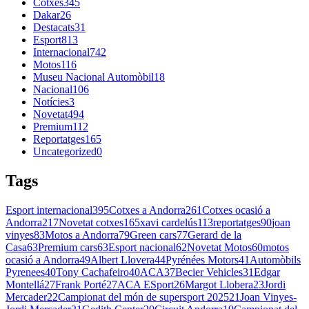
Cotxes
345
Dakar
26
Destacats
31
Esport
813
Internacional
742
Motos
116
Museu Nacional Automòbil
18
Nacional
106
Notícies
3
Novetat
494
Premium
112
Reportatges
165
Uncategorized
0
Tags
Esport internacional
395
Cotxes a Andorra
261
Cotxes ocasió a
Andorra
217
Novetat cotxes
165
xavi cardelús
113
reportatges
90
joan
vinyes
83
Motos a Andorra
79
Green cars
77
Gerard de la
Casa
63
Premium cars
63
Esport nacional
62
Novetat Motos
60
motos
ocasió a Andorra
49
Albert Llovera
44
Pyrénées Motors
41
Automòbils
Pyrenees
40
Tony Cachafeiro
40
ACA
37
Becier Vehicles
31
Edgar
Montellá
27
Frank Porté
27
ACA ESport
26
Margot Llobera
23
Jordi
Mercader
22
Campionat del món de supersport 2025
21
Joan Vinyes-