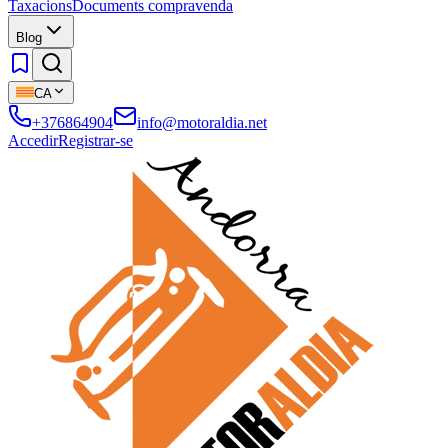
Taxacions
Documents compravenda
Blog
CA
+376864904
info@motoraldia.net
Accedir
Registrar-se