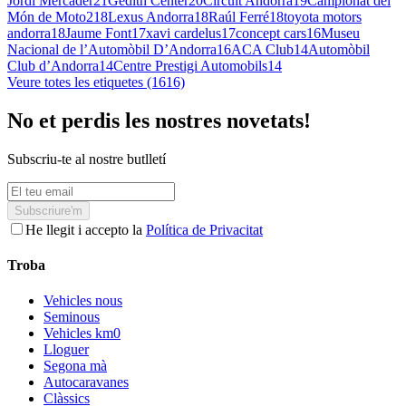
Jordi Mercader
21
Gedith Center
20
Circuit Andorra
19
Campionat del
Món de Moto2
18
Lexus Andorra
18
Raúl Ferré
18
toyota motors
andorra
18
Jaume Font
17
xavi cardelus
17
concept cars
16
Museu
Nacional de l’Automòbil D’Andorra
16
ACA Club
14
Automòbil
Club d’Andorra
14
Centre Prestigi Automobils
14
Veure totes les etiquetes (1616)
No et perdis les nostres novetats!
Subscriu-te al nostre butlletí
Subscriure'm
He llegit i accepto la
Política de Privacitat
Troba
Vehicles nous
Seminous
Vehicles km0
Lloguer
Segona mà
Autocaravanes
Clàssics