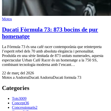
Motos
Ducati Fòrmula 73: 873 bocins de pur
homenatge
La Fórmula 73 és una café racer contemporània que reinterpreta
l’esperit rebel dels 70 amb absoluta elegància i personalitat.
Produïda en una sèrie limitada de 873 unitats numerades, aquesta
espectacular Urban Café Racer és un homenatge a la 750 SS,
combinant tecnologia moderna amb l’encant…
22 de març del 2026
Motos a Andorra
Ducati Andorra
Ducati formula 73
Categories
Tots
3009
Concept
36
Concessionaris
2