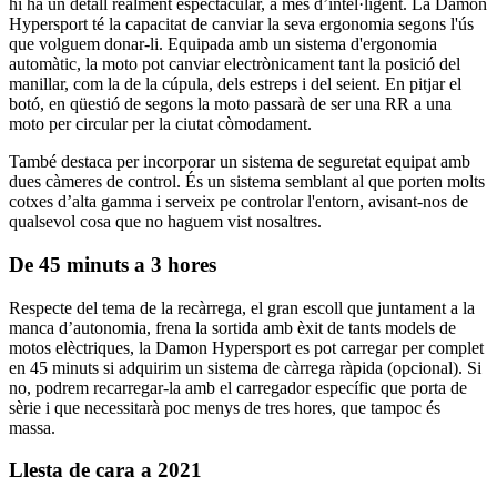
hi ha un detall realment espectacular, a més d’intel·ligent. La Damon
Hypersport té la capacitat de canviar la seva ergonomia segons l'ús
que volguem donar-li. Equipada amb un sistema d'ergonomia
automàtic, la moto pot canviar electrònicament tant la posició del
manillar, com la de la cúpula, dels estreps i del seient. En pitjar el
botó, en qüestió de segons la moto passarà de ser una RR a una
moto per circular per la ciutat còmodament.
També destaca per incorporar un sistema de seguretat equipat amb
dues càmeres de control. És un sistema semblant al que porten molts
cotxes d’alta gamma i serveix pe controlar l'entorn, avisant-nos de
qualsevol cosa que no haguem vist nosaltres.
De 45 minuts a 3 hores
Respecte del tema de la recàrrega, el gran escoll que juntament a la
manca d’autonomia, frena la sortida amb èxit de tants models de
motos elèctriques, la Damon Hypersport es pot carregar per complet
en 45 minuts si adquirim un sistema de càrrega ràpida (opcional). Si
no, podrem recarregar-la amb el carregador específic que porta de
sèrie i que necessitarà poc menys de tres hores, que tampoc és
massa.
Llesta de cara a 2021