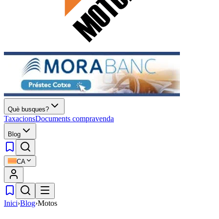
Què busques?
Taxacions
Documents compravenda
Blog
CA
Inici
›
Blog
›
Motos