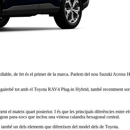
able, de fet és el primer de la marca. Parlem del nou Suzuki Across Hy
x gairebé tot amb el Toyota RAV4 Plug-in Hybrid, també recentment sorti
nt el mateix quart posterior. I és que les principals diferències entre el
 gran para-xocs que inclou una vistosa calandra hexagonal central.
són també un dels elements que difereixen del model dels de Toyota.