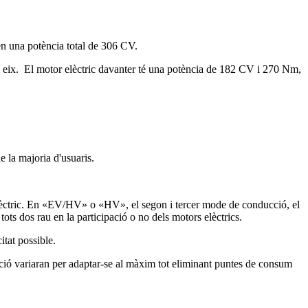
n una potència total de 306 CV.
da eix. El motor elèctric davanter té una potència de 182 CV i 270 Nm,
e la majoria d'usuaris.
lèctric. En «EV/HV» o «HV», el segon i tercer mode de conducció, el
tots dos rau en la participació o no dels motors elèctrics.
itat possible.
zació variaran per adaptar-se al màxim tot eliminant puntes de consum