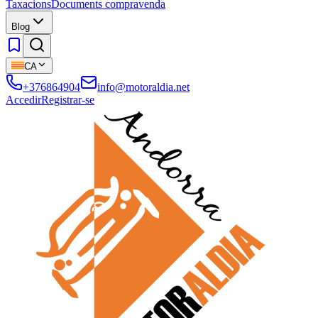
Taxacions
Documents compravenda
Blog
CA
+376864904
info@motoraldia.net
Accedir
Registrar-se