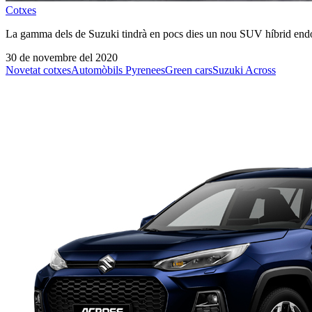
Cotxes
La gamma dels de Suzuki tindrà en pocs dies un nou SUV híbrid endolla
30 de novembre del 2020
Novetat cotxes
Automòbils Pyrenees
Green cars
Suzuki Across