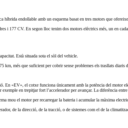
a híbrida endollable amb un esquema basat en tres motors que ofereixe
indres i 177 CV. En segon lloc tenim dos motors elèctrics més, un en ca
pacitat. Està situada sota el sòl del vehicle.
 km, més que suficient per cobrir sense problemes els trasllats diaris d
ió. En «EV», el cotxe funciona únicament amb la potència del motor e
 exemple en trepitjar fort l’accelerador per avançar. La diferència entre 
tema mou el motor per recarregar la bateria i acumular la màxima electric
rador, de la direcció, de la tracció, o de sistemes com el de la climatit