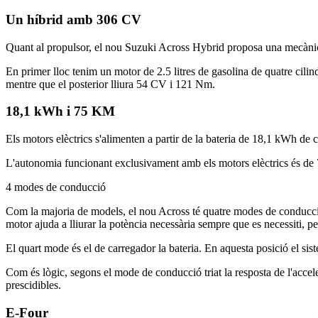
Un híbrid amb 306 CV
Quant al propulsor, el nou Suzuki Across Hybrid proposa una mecànic
En primer lloc tenim un motor de 2.5 litres de gasolina de quatre cil
mentre que el posterior lliura 54 CV i 121 Nm.
18,1 kWh i 75 KM
Els motors elèctrics s'alimenten a partir de la bateria de 18,1 kWh de ca
L'autonomia funcionant exclusivament amb els motors elèctrics és de 75
4 modes de conducció
Com la majoria de models, el nou Across té quatre modes de conducc
motor ajuda a lliurar la potència necessària sempre que es necessiti, per
El quart mode és el de carregador la bateria. En aquesta posició el sis
Com és lògic, segons el mode de conducció triat la resposta de l'accele
prescidibles.
E-Four