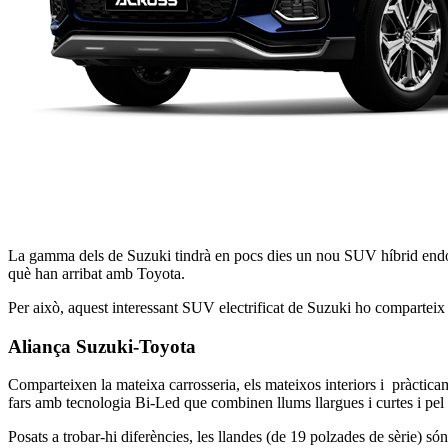
La gamma dels de Suzuki tindrà en pocs dies un nou SUV híbrid endoll
què han arribat amb Toyota.
Per això, aquest interessant SUV electrificat de Suzuki ho compartei
Aliança Suzuki-Toyota
Comparteixen la mateixa carrosseria, els mateixos interiors i pràcticame
fars amb tecnologia Bi-Led que combinen llums llargues i curtes i pel
Posats a trobar-hi diferències, les llandes (de 19 polzades de sèrie) 