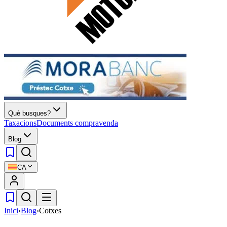
Què busques?
Taxacions
Documents compravenda
Blog
CA
Inici
›
Blog
›
Cotxes