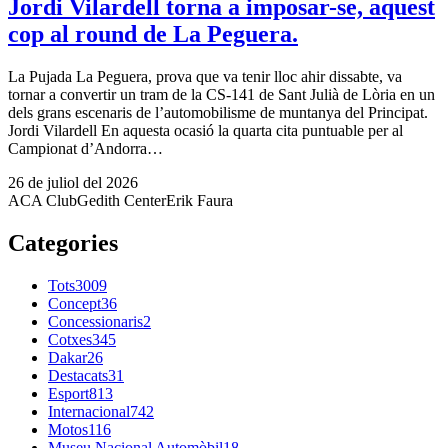
Jordi Vilardell torna a imposar-se, aquest
cop al round de La Peguera.
La Pujada La Peguera, prova que va tenir lloc ahir dissabte, va
tornar a convertir un tram de la CS-141 de Sant Julià de Lòria en un
dels grans escenaris de l’automobilisme de muntanya del Principat.
Jordi Vilardell En aquesta ocasió la quarta cita puntuable per al
Campionat d’Andorra…
26 de juliol del 2026
ACA Club
Gedith Center
Erik Faura
Categories
Tots
3009
Concept
36
Concessionaris
2
Cotxes
345
Dakar
26
Destacats
31
Esport
813
Internacional
742
Motos
116
Museu Nacional Automòbil
18