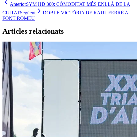
Anterior
SYM HD 300: CÒMODITAT MÉS ENLLÀ DE LA
CIUTAT
Següent
DOBLE VICTÒRIA DE RAUL FERRÉ A
FONT ROMEU
Articles relacionats