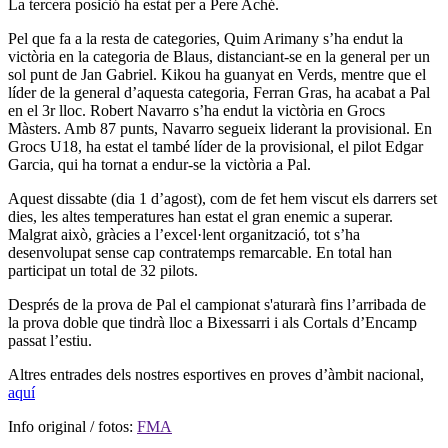
La tercera posició ha estat per a Pere Aché.
Pel que fa a la resta de categories, Quim Arimany s’ha endut la
victòria en la categoria de Blaus, distanciant-se en la general per un
sol punt de Jan Gabriel. Kikou ha guanyat en Verds, mentre que el
líder de la general d’aquesta categoria, Ferran Gras, ha acabat a Pal
en el 3r lloc. Robert Navarro s’ha endut la victòria en Grocs
Màsters. Amb 87 punts, Navarro segueix liderant la provisional. En
Grocs U18, ha estat el també líder de la provisional, el pilot Edgar
Garcia, qui ha tornat a endur-se la victòria a Pal.
Aquest dissabte (dia 1 d’agost), com de fet hem viscut els darrers set
dies, les altes temperatures han estat el gran enemic a superar.
Malgrat això, gràcies a l’excel·lent organització, tot s’ha
desenvolupat sense cap contratemps remarcable. En total han
participat un total de 32 pilots.
Després de la prova de Pal el campionat s'aturarà fins l’arribada de
la prova doble que tindrà lloc a Bixessarri i als Cortals d’Encamp
passat l’estiu.
Altres entrades dels nostres esportives en proves d’àmbit nacional,
aquí
Info original / fotos:
FMA