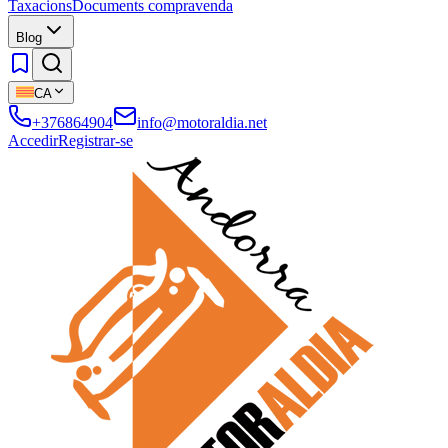
Taxacions
Documents compravenda
Blog
CA
+376864904
info@motoraldia.net
Accedir
Registrar-se