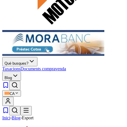
Què busques?
Taxacions
Documents compravenda
Blog
CA
Inici
›
Blog
›
Esport