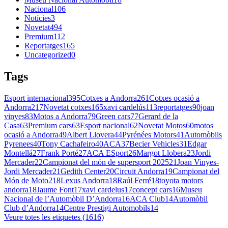
Nacional
106
Notícies
3
Novetat
494
Premium
112
Reportatges
165
Uncategorized
0
Tags
Esport internacional
395
Cotxes a Andorra
261
Cotxes ocasió a
Andorra
217
Novetat cotxes
165
xavi cardelús
113
reportatges
90
joan
vinyes
83
Motos a Andorra
79
Green cars
77
Gerard de la
Casa
63
Premium cars
63
Esport nacional
62
Novetat Motos
60
motos
ocasió a Andorra
49
Albert Llovera
44
Pyrénées Motors
41
Automòbils
Pyrenees
40
Tony Cachafeiro
40
ACA
37
Becier Vehicles
31
Edgar
Montellá
27
Frank Porté
27
ACA ESport
26
Margot Llobera
23
Jordi
Mercader
22
Campionat del món de supersport 2025
21
Joan Vinyes-
Jordi Mercader
21
Gedith Center
20
Circuit Andorra
19
Campionat del
Món de Moto2
18
Lexus Andorra
18
Raúl Ferré
18
toyota motors
andorra
18
Jaume Font
17
xavi cardelus
17
concept cars
16
Museu
Nacional de l’Automòbil D’Andorra
16
ACA Club
14
Automòbil
Club d’Andorra
14
Centre Prestigi Automobils
14
Veure totes les etiquetes (1616)