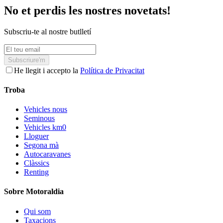
No et perdis les nostres novetats!
Subscriu-te al nostre butlletí
Subscriure'm
He llegit i accepto la
Política de Privacitat
Troba
Vehicles nous
Seminous
Vehicles km0
Lloguer
Segona mà
Autocaravanes
Clàssics
Renting
Sobre Motoraldia
Qui som
Taxacions