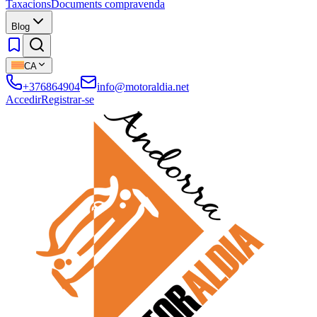
Taxacions
Documents compravenda
Blog
CA
+376864904
info@motoraldia.net
Accedir
Registrar-se