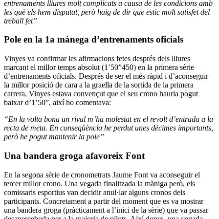
entrenaments lliures molt complicats a causa de les condicions amb
les què els hem disputat, però haig de dir que estic molt satisfet del
treball fet”
Pole en la 1a mànega d’entrenaments oficials
Vinyes va confirmar les afirmacions fetes després dels lliures
marcant el millor temps absolut (1’50”450) en la primera sèrie
d’entrenaments oficials. Després de ser el més ràpid i d’aconseguir
la millor posició de cara a la graella de la sortida de la primera
carrera, Vinyes estava convençut que el seu crono hauria pogut
baixar d’1’50”, així ho comentava:
“En la volta bona un rival m’ha molestat en el revolt d’entrada a la
recta de meta. En conseqüència he perdut unes dècimes importants,
però he pogut mantenir la pole”
Una bandera groga afavoreix Font
En la segona sèrie de cronometrats Jaume Font va aconseguir el
tercer millor crono. Una vegada finalitzada la màniga però, els
comissaris esportius van decidir anul·lar alguns cronos dels
participants. Concretament a partir del moment que es va mostrar
una bandera groga (pràcticament a l’inici de la sèrie) que va passar
desapercebuda per a la majoria de pilots. Així doncs, una vegada