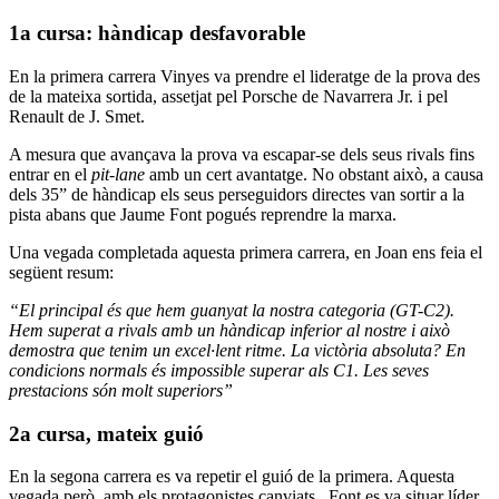
1a cursa: hàndicap desfavorable
En la primera carrera Vinyes va prendre el lideratge de la prova des
de la mateixa sortida, assetjat pel Porsche de Navarrera Jr. i pel
Renault de J. Smet.
A mesura que avançava la prova va escapar-se dels seus rivals fins
entrar en el
pit-lane
amb un cert avantatge. No obstant això, a causa
dels 35” de hàndicap els seus perseguidors directes van sortir a la
pista abans que Jaume Font pogués reprendre la marxa.
Una vegada completada aquesta primera carrera, en Joan ens feia el
següent resum:
“El principal és que hem guanyat la nostra categoria (GT-C2).
Hem superat a rivals amb un hàndicap inferior al nostre i això
demostra que tenim un excel·lent ritme. La victòria absoluta? En
condicions normals és impossible superar als C1. Les seves
prestacions són molt superiors”
2a cursa, mateix guió
En la segona carrera es va repetir el guió de la primera. Aquesta
vegada però, amb els protagonistes canviats. Font es va situar líder