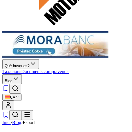
Què busques?
Taxacions
Documents compravenda
Blog
CA
Inici
›
Blog
›
Esport