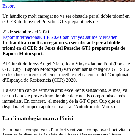
Esport
Un hàndicap molt carregat no va ser obstacle per al doble triomf en
el CER de Jerez del Porsche GT3 preparat pels de...
21 de setembre del 2020
Esport internacional
CER 2020
Joan Vinyes Jaume Mercader
Un hàndicap molt carregat no va ser obstacle per al doble
triomf en el CER de Jerez del Porsche GT3 preparat pels de
Baporo Motorsport.
Al Circuit de Jerez-Angel Nieto, Joan Vinyes-Jaume Font (Porsche
GT3 Cup - Baporo Motorsport) van dominar la categoria GT’S C2
en les dues carreres del tercer meeting del calendari del Campionat
d’Espanya de Resistència (CER) 2020.
Ha estat un cap de setmana amb excel·lents sensacions. A més, va
ser un banc de proves immillorable de cara als compromisos més
immediats. En concret, el meeting de la GT Open Cup que es
disputarà el proper cap de setmana a l’Autòdrom de Monza.
La climatologia marca l’inici
Els ruixats acompanyats d’un fort vent van acompanyar l’activitat a