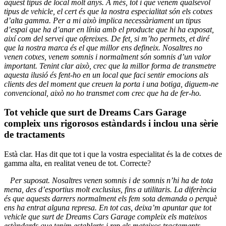
aquest tipus de local molt anys. A més, tot i que venem qualsevol
tipus de vehicle, el cert és que la nostra especialitat
són els cotxes
d’alta gamma. Per a mi això implica necessàriament un tipus
d’espai que ha d’anar en línia amb el producte que hi ha exposat,
així com del servei que ofereixes. De fet, si m’ho permets, et diré
que la nostra marca és el que millor ens defineix. Nosaltres no
venen cotxes, venem somnis i normalment són somnis d’un valor
important. Tenint clar això, crec que la millor forma de transmetre
aquesta ilusió és fent-ho en un local que faci sentir emocions als
clients des del moment que creuen la porta i una botiga, diguem-ne
convencional, això no ho transmet com crec que ha de fer-ho.
Tot vehicle que surt de Dreams Cars Garage
compleix uns rigorosos estàndards i inclou una sèrie
de tractaments
Està clar. Has dit que tot i que la vostra especialitat és la de cotxes de
gamma alta, en realitat veneu de tot. Correcte?
Per suposat. Nosaltres venen somnis i de somnis n’hi ha de tota
mena, des d’esportius molt exclusius, fins a utilitaris. La diferència
és que aquests darrers normalment els fem sota demanda o perquè
ens ha entrat alguna represa. En tot cas, deixa’m apuntar que tot
vehicle que surt de Dreams Cars Garage compleix els mateixos
estàndards que tenim establerts i rep els mateixos tractaments.