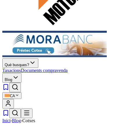
Què busques?
Taxacions
Documents compravenda
Blog
CA
Inici
›
Blog
›
Cotxes