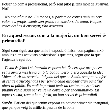
Potser no com a professional, però sent pilot ja tens molt de guanyat.
No?
No et diré que no. En tot cas, si parlem de cotxes amb un cert
valor, els propis clients són grans coneixedors del tema. Poques
coses els has d’ensenyar, t’ho asseguro.
En aquest sector, com a la majoria, un bon servei és
primordial!
Sigui com sigui, ara que teniu l’exposició física, compaginar això
amb les altres activitats professionals que tens, segur que fa que
l’agenda tregui foc!
Feina és feina i si t’agrada es porta bé. És cert que ara potser
se’ns girarà més feina amb la botiga, però ja era aquesta la idea.
Volem oferir un servei a l’alçada del que en Simón sempre ha ofert
al centre d’Alcobendas i per fer-ho calia disposar d’un punt físic
obert al públic. És molt important tenir un centre on els clients
puguin venir, sigui per veure un cotxe o per encomanar-lo. En
aquest sector, com a la majoria, un bon servei és primordial!
Simón. Parlem del que tenim exposat en aquest primer dia inaugural,
que pel que veig és artilleria pesada de la bona!