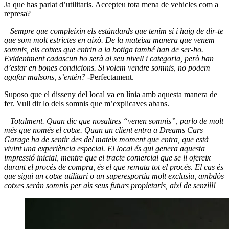
Ja que has parlat d’utilitaris. Accepteu tota mena de vehicles com a
represa?
Sempre que compleixin els estàndards que tenim sí i haig de dir-te
que som molt estrictes en això. De la mateixa manera que venem
somnis, els cotxes que entrin a la botiga també han de ser-ho.
Evidentment cadascun ho serà al seu nivell i categoria, però han
d’estar en bones condicions. Si volem vendre somnis, no podem
agafar malsons, s’entén?
-Perfectament.
Suposo que el disseny del local va en línia amb aquesta manera de
fer. Vull dir lo dels somnis que m’explicaves abans.
Totalment. Quan dic que nosaltres “venen somnis”, parlo de molt
més que només el cotxe. Quan un client entra a Dreams Cars
Garage ha de sentir des del mateix moment que entra, que està
vivint una experiència especial. El local és qui genera aquesta
impressió inicial, mentre que el tracte comercial que se li ofereix
durant el procés de compra, és el que remata tot el procés. El cas és
que sigui un cotxe utilitari o un superesportiu molt exclusiu, ambdós
cotxes serán somnis per als seus futurs propietaris, així de senzill!