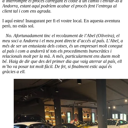
d’interrompre el procés carregant el cotxe a un camió i enviar-lo a
Andorra, estant aquí podríem acabar el procés fent l’entrega al
client tal i com ens agrada.
I aquí esteu! Inaugurant per fi el vostre local. En aquesta aventura
però, no estàs sol.
No. Afortunadament tinc el recolzament de l’Abel (Oliveira), el
meu soci a Andorra i el meu pont directe d’accés al país. L’Abel, a
més de ser un entusiasta dels cotxes, és un empresari molt conegut
al país i com a andorrà té tots els procediments burocràtics i
relacionals molt per la mà. A més, particularment ens duem molt
bé. Haig de dir que des del primer dia que vaig aterrar al país, ell
m’ho va posar tot molt fàcil. De fet, si finalment estic aquí és
gràcies a ell.