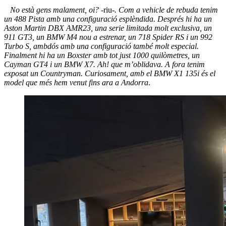
No està gens malament, oi? -
riu
-. Com a vehicle de rebuda tenim
un 488 Pista amb una configuració esplèndida. Després hi ha un
Aston Martin DBX AMR23, una serie limitada molt exclusiva, un
911 GT3, un BMW M4 nou a estrenar, un 718 Spider RS i un 992
Turbo S, ambdós amb una configuració també molt especial.
Finalment hi ha un Boxster amb tot just 1000 quilòmetres, un
Cayman GT4 i un BMW X7. Ah! que m’oblidava. A fora tenim
exposat un Countryman. Curiosament, amb el BMW X1 135i és el
model que més hem venut fins ara a Andorra
.