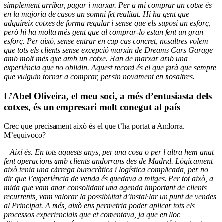
simplement arribar, pagar i marxar. Per a mi comprar un cotxe és
en la majoria de casos un somni fet realitat. Hi ha gent que
adquireix cotxes de forma regular i sense que els suposi un esforç,
però hi ha molta més gent que al comprar-lo estan fent un gran
esforç. Per això, sense entrar en cap cas concret, nosaltres volem
que tots els clients sense excepció marxin de Dreams Cars Garage
amb molt més que amb un cotxe. Han de marxar amb una
experiència que no oblidin. Aquest record és el que farà que sempre
que vulguin tornar a comprar, pensin novament en nosaltres.
L’Abel Oliveira, el meu soci, a més d’entusiasta dels
cotxes, és un empresari molt conegut al país
Crec que precisament això és el que t’ha portat a Andorra.
M’equivoco?
Així és. En tots aquests anys, per una cosa o per l’altra hem anat
fent operacions amb clients andorrans des de Madrid. Lògicament
això tenia una càrrega burocràtica i logística complicada, per no
dir que l’experiència de venda és quedava a mitges. Per tot això, a
mida que vam anar consolidant una agenda important de clients
recurrents, vam valorar la possibilitat d’instal·lar un punt de vendes
al Principat. A més, això ens permetria poder aplicar tots els
processos experiencials que et comentava, ja que en lloc