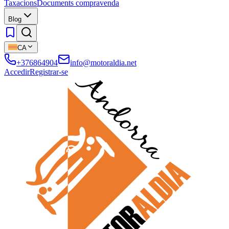
Taxacions
Documents compravenda
Blog
CA
+376864904
info@motoraldia.net
Accedir
Registrar-se