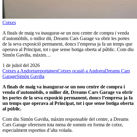
Cotxes
A finals de maig va inaugurar-se un nou centre de compra i venda
d’automòbils, o millor dit, Dreams Cars Garage va obrir les portes
de la seva exposició permanent, doncs l’empresa ja fa un temps que
operava al Principat, tot i que sense botiga oberta al públic. Com diu
Simón Gaviña, màxim…
1 de juliol del 2026
Cotxes a Andorra
reportatges
Cotxes ocasió a Andorra
Dreams Cars
Garage
Simón Gaviña
A finals de maig va inaugurar-se un nou centre de compra i
venda d’automòbils, o millor dit,
Dreams Cars Garage
va obrir
les portes de la seva exposició permanent, doncs l’empresa ja fa
un temps que operava al Principat, tot i que sense botiga oberta
al públic.
Com diu Simón Gaviña, màxim responsable del centre, a Dreams
Cars Garage ofereixen tota mena de somnis en forma de cotxe,
especialment esportius d’alta volada.