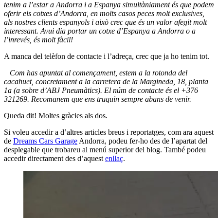
tenim a l’estar a Andorra i a Espanya simultàniament és que podem
oferir els cotxes d’Andorra, en molts casos peces molt exclusives,
als nostres clients espanyols i això crec que és un valor afegit molt
interessant. Avui dia portar un cotxe d’Espanya a Andorra o a
l’inrevés, és molt fàcil!
A manca del telèfon de contacte i l’adreça, crec que ja ho tenim tot.
Com has apuntat al començament, estem a la rotonda del
cacahuet, concretament a la carretera de la Margineda, 18, planta
1a (a sobre d’ABJ Pneumàtics). El núm de contacte és el +376
321269. Recomanem que ens truquin sempre abans de venir.
Queda dit! Moltes gràcies als dos.
Si voleu accedir a d’altres articles breus i reportatges, com ara aquest
de
Dreams Cars Garage
Andorra, podeu fer-ho des de l’apartat del
desplegable que trobareu al menú superior del blog. També podeu
accedir directament des d’aquest
enllaç
.