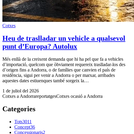
Cotxes
Heu de traslladar un vehicle a qualsevol
punt d’Europa? Autolux
Més enllà de la creixent demanda que hi ha pel que fa a vehicles
d’importació, quelcom que òbviament requereix traslladar-los des
d’origen fins a Andorra, o de famílies que canvien el país de
residència, sigui per venir a Andorra o per marxar, arribades
aquestes dates estiuenques també sorgeix la…
1 de juliol del 2026
Cotxes a Andorra
reportatges
Cotxes ocasió a Andorra
Categories
Tots
3011
Concept
36
Concessionaris
2