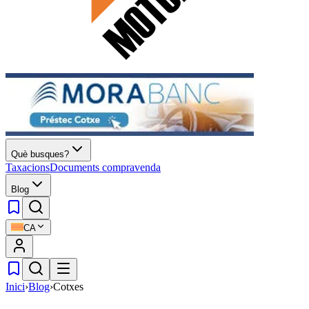
Què busques?
Taxacions
Documents compravenda
Blog
CA
Inici
›
Blog
›
Cotxes