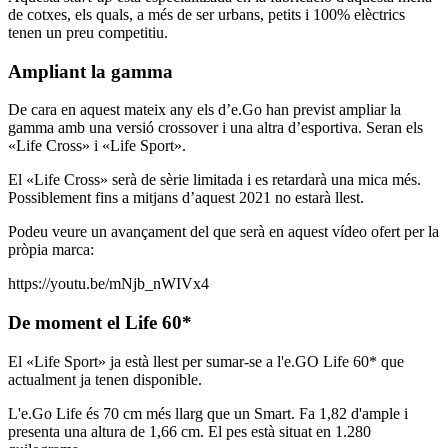
de cotxes, els quals, a més de ser urbans, petits i 100% elèctrics
tenen un preu competitiu.
Ampliant la gamma
De cara en aquest mateix any els d’e.Go han previst ampliar la
gamma amb una versió crossover i una altra d’esportiva. Seran els
«Life Cross» i «Life Sport».
El «Life Cross» serà de sèrie limitada i es retardarà una mica més.
Possiblement fins a mitjans d’aquest 2021 no estarà llest.
Podeu veure un avançament del que serà en aquest vídeo ofert per la
pròpia marca:
https://youtu.be/mNjb_nWIVx4
De moment el Life 60*
El «Life Sport» ja està llest per sumar-se a l'e.GO Life 60* que
actualment ja tenen disponible.
L'e.Go Life és 70 cm més llarg que un Smart. Fa 1,82 d'ample i
presenta una altura de 1,66 cm. El pes està situat en 1.280