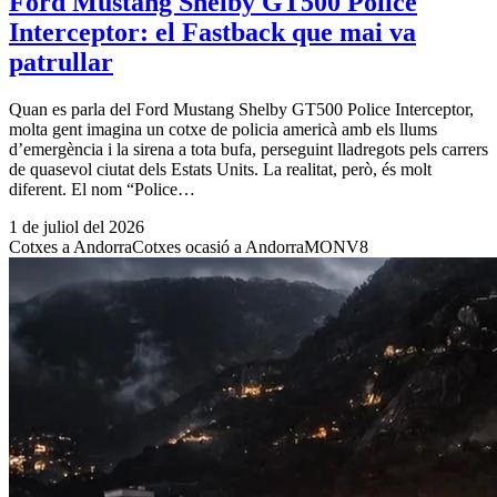
Ford Mustang Shelby GT500 Police
Interceptor: el Fastback que mai va
patrullar
Quan es parla del Ford Mustang Shelby GT500 Police Interceptor,
molta gent imagina un cotxe de policia americà amb els llums
d’emergència i la sirena a tota bufa, perseguint lladregots pels carrers
de quasevol ciutat dels Estats Units. La realitat, però, és molt
diferent. El nom “Police…
1 de juliol del 2026
Cotxes a Andorra
Cotxes ocasió a Andorra
MONV8