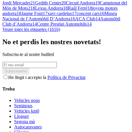
Jordi Mercader
21
Gedith Center
20
Circuit Andorra
19
Campionat del
Món de Moto2
18
Lexus Andorra
18
Raúl Ferré
18
toyota motors
andorra
18
Jaume Font
17
xavi cardelus
17
concept cars
16
Museu
Nacional de l’Automòbil D’Andorra
16
ACA Club
14
Automòbil
Club d’Andorra
14
Centre Prestigi Automobils
14
Veure totes les etiquetes (1616)
No et perdis les nostres novetats!
Subscriu-te al nostre butlletí
Subscriure'm
He llegit i accepto la
Política de Privacitat
Troba
Vehicles nous
Seminous
Vehicles km0
Lloguer
Segona mà
Autocaravanes