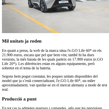
Mil unitats ja roden
En quant a preus, la web de la marca situa l'e.GO Life 60* en els
21.900 euros, encara que pel que hem vist, també hi ha dues
versions, la més barata de les quals parteix en 17.900 euros (e.GO
Life 20*). Les diferències estan en alguns equipaments, però
sobretot en el tema de la bateria.
Segons hem pogut constatar, les poques unitats disponibles del
model que ja s’està comercialtzant, l'e.GO Life 60*, un miler
aproximadament, van quedar-se en el mercat alemany a mode de test
real.
Producció a punt
En tot cas ja admeten reserves i comandes, atès que les previsions