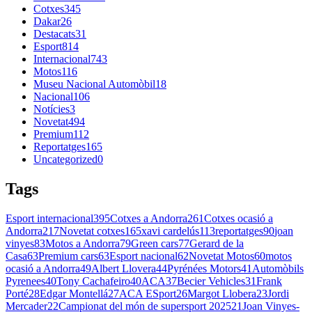
Cotxes
345
Dakar
26
Destacats
31
Esport
814
Internacional
743
Motos
116
Museu Nacional Automòbil
18
Nacional
106
Notícies
3
Novetat
494
Premium
112
Reportatges
165
Uncategorized
0
Tags
Esport internacional
395
Cotxes a Andorra
261
Cotxes ocasió a
Andorra
217
Novetat cotxes
165
xavi cardelús
113
reportatges
90
joan
vinyes
83
Motos a Andorra
79
Green cars
77
Gerard de la
Casa
63
Premium cars
63
Esport nacional
62
Novetat Motos
60
motos
ocasió a Andorra
49
Albert Llovera
44
Pyrénées Motors
41
Automòbils
Pyrenees
40
Tony Cachafeiro
40
ACA
37
Becier Vehicles
31
Frank
Porté
28
Edgar Montellá
27
ACA ESport
26
Margot Llobera
23
Jordi
Mercader
22
Campionat del món de supersport 2025
21
Joan Vinyes-