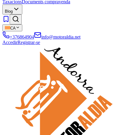
Taxacions
Documents compravenda
Blog
CA
+376864904
info@motoraldia.net
Accedir
Registrar-se