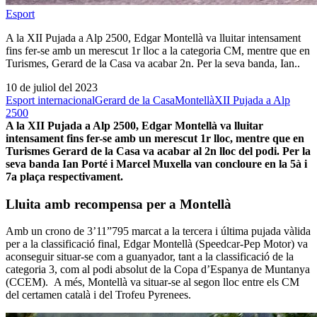
Esport
A la XII Pujada a Alp 2500, Edgar Montellà va lluitar intensament
fins fer-se amb un merescut 1r lloc a la categoria CM, mentre que en
Turismes, Gerard de la Casa va acabar 2n. Per la seva banda, Ian..
10 de juliol del 2023
Esport internacional
Gerard de la Casa
Montellà
XII Pujada a Alp
2500
A la XII Pujada a Alp 2500, Edgar Montellà va lluitar
intensament fins fer-se amb un merescut 1r lloc, mentre que en
Turismes Gerard de la Casa va acabar al 2n lloc del podi. Per la
seva banda Ian Porté i Marcel Muxella van concloure en la 5à i
7a plaça respectivament.
Lluita amb recompensa per a Montellà
Amb un crono de 3’11”795 marcat a la tercera i última pujada vàlida
per a la classificació final, Edgar Montellà (Speedcar-Pep Motor) va
aconseguir situar-se com a guanyador, tant a la classificació de la
categoria 3, com al podi absolut de la Copa d’Espanya de Muntanya
(CCEM). A més, Montellà va situar-se al segon lloc entre els CM
del certamen català i del Trofeu Pyrenees.