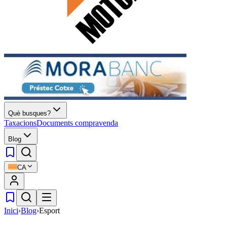
Què busques?
Taxacions
Documents compravenda
Blog
CA
Inici
›
Blog
›
Esport