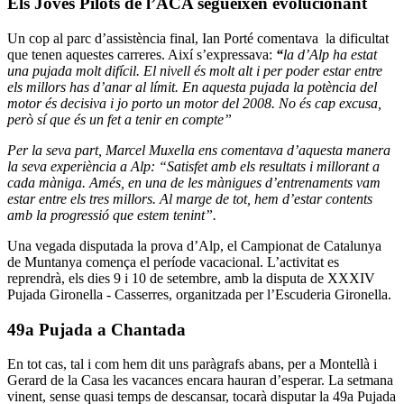
Els Joves Pilots de l’ACA segueixen evolucionant
Un cop al parc d’assistència final, Ian Porté comentava la dificultat
que tenen aquestes carreres. Així s’expressava:
“
la d’Alp ha estat
una pujada molt difícil. El nivell és molt alt i per poder estar entre
els millors has d’anar al límit. En aquesta pujada la potència del
motor és decisiva i jo porto un motor del 2008. No és cap excusa,
però sí que és un fet a tenir en compte”
Per la seva part, Marcel Muxella ens comentava d’aquesta manera
la seva experiència a Alp: “Satisfet amb els resultats i millorant a
cada màniga. Amés, en una de les mànigues d’entrenaments vam
estar entre els tres millors. Al marge de tot, hem d’estar contents
amb la progressió que estem tenint”.
Una vegada disputada la prova d’Alp, el Campionat de Catalunya
de Muntanya comença el període vacacional. L’activitat es
reprendrà, els dies 9 i 10 de setembre, amb la disputa de XXXIV
Pujada Gironella - Casserres, organitzada per l’Escuderia Gironella.
49a Pujada a Chantada
En tot cas, tal i com hem dit uns paràgrafs abans, per a Montellà i
Gerard de la Casa les vacances encara hauran d’esperar. La setmana
vinent, sense quasi temps de descansar, tocarà disputar la 49a Pujada