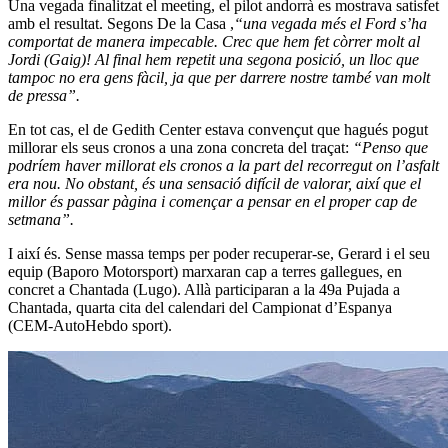
Una vegada finalitzat el meeting, el pilot andorrà es mostrava satisfet
amb el resultat. Segons De la Casa ,
“una vegada més el Ford s’ha
comportat de manera impecable. Crec que hem fet còrrer molt al
Jordi (Gaig)! Al final hem repetit una segona posició, un lloc que
tampoc no era gens fàcil, ja que per darrere nostre també van molt
de pressa”.
En tot cas, el de Gedith Center estava convençut que hagués pogut
millorar els seus cronos a una zona concreta del traçat:
“Penso que
podríem haver millorat els cronos a la part del recorregut on l’asfalt
era nou. No obstant, és una sensació difícil de valorar, així que el
millor és passar pàgina i començar a pensar en el proper cap de
setmana”.
I així és. Sense massa temps per poder recuperar-se, Gerard i el seu
equip (Baporo Motorsport) marxaran cap a terres gallegues, en
concret a Chantada (Lugo). Allà participaran a la 49a Pujada a
Chantada, quarta cita del calendari del Campionat d’Espanya
(CEM-AutoHebdo sport).