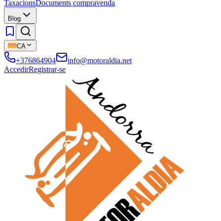
Taxacions
Documents compravenda
Blog
CA
+376864904
info@motoraldia.net
Accedir
Registrar-se