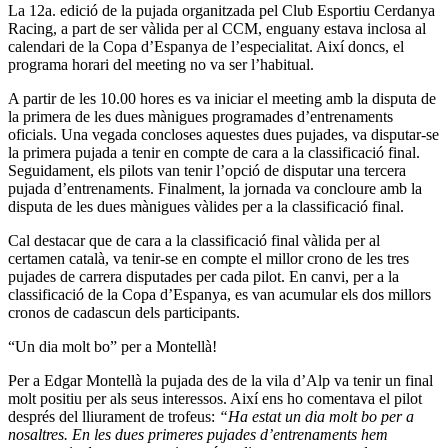
La 12a. edició de la pujada organitzada pel Club Esportiu Cerdanya
Racing, a part de ser vàlida per al CCM, enguany estava inclosa al
calendari de la Copa d’Espanya de l’especialitat. Així doncs, el
programa horari del meeting no va ser l’habitual.
A partir de les 10.00 hores es va iniciar el meeting amb la disputa de
la primera de les dues mànigues programades d’entrenaments
oficials. Una vegada concloses aquestes dues pujades, va disputar-se
la primera pujada a tenir en compte de cara a la classificació final.
Seguidament, els pilots van tenir l’opció de disputar una tercera
pujada d’entrenaments. Finalment, la jornada va concloure amb la
disputa de les dues mànigues vàlides per a la classificació final.
Cal destacar que de cara a la classificació final vàlida per al
certamen català, va tenir-se en compte el millor crono de les tres
pujades de carrera disputades per cada pilot. En canvi, per a la
classificació de la Copa d’Espanya, es van acumular els dos millors
cronos de cadascun dels participants.
“Un dia molt bo” per a Montellà!
Per a Edgar Montellà la pujada des de la vila d’Alp va tenir un final
molt positiu per als seus interessos. Així ens ho comentava el pilot
després del lliurament de trofeus:
“Ha estat un dia molt bo per a
nosaltres. En les dues primeres pujades d’entrenaments hem