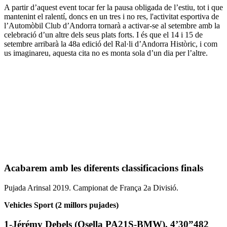
A partir d’aquest event tocar fer la pausa obligada de l’estiu, tot i que
mantenint el ralentí, doncs en un tres i no res, l'activitat esportiva de
l’Automòbil Club d’Andorra tornarà a activar-se al setembre amb la
celebració d’un altre dels seus plats forts. I és que el 14 i 15 de
setembre arribarà la 48a edició del Ral·li d’Andorra Històric, i com
us imaginareu, aquesta cita no es monta sola d’un dia per l’altre.
Acabarem amb les diferents classificacions finals
Pujada Arinsal 2019. Campionat de França 2a Divisió.
Vehicles Sport (2 millors pujades)
1-Jérémy Debels (Osella PA21S-BMW), 4’30”482