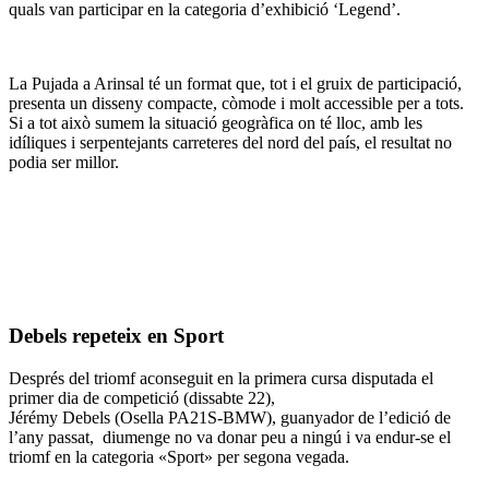
quals van participar en la categoria d’exhibició ‘Legend’.
La Pujada a Arinsal té un format que, tot i el gruix de participació,
presenta un disseny compacte, còmode i molt accessible per a tots.
Si a tot això sumem la situació geogràfica on té lloc, amb les
idíliques i serpentejants carreteres del nord del país, el resultat no
podia ser millor.
Debels repeteix en Sport
Després del triomf aconseguit en la primera cursa disputada el
primer dia de competició (dissabte 22),
Jérémy Debels (Osella PA21S-BMW), guanyador de l’edició de
l’any passat, diumenge no va donar peu a ningú i va endur-se el
triomf en la categoria «Sport» per segona vegada.