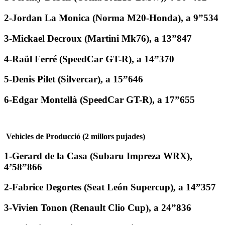
2-Jordan La Monica (Norma M20-Honda), a 9”534
3-Mickael Decroux (Martini Mk76), a 13”847
4-Raül Ferré (SpeedCar GT-R), a 14”370
5-Denis Pilet (Silvercar), a 15”646
6-Edgar Montellà (SpeedCar GT-R), a 17”655
Vehicles de Producció (2 millors pujades)
1-Gerard de la Casa (Subaru Impreza WRX),
4’58”866
2-Fabrice Degortes (Seat León Supercup), a 14”357
3-Vivien Tonon (Renault Clio Cup), a 24”836