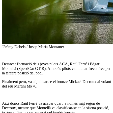
Jérémy Debels / Josep Maria Montaner
Destacar l'actuació dels joves pilots ACA, Raül Ferré i Edgar
Montellà (SpeedCar GT-R). Ambdós pilots van lluitar frec a frec per
la tercera posició del podi.
Finalment però, va adjudicar-se el bronze Mickael Decroux al volant
del seu Martini Mk76.
Així doncs Raül Ferré va acabar quart, a només mig segon de
Decroux, mentre que Montellà va classificar-se en la sisena posició,
ja que al final va ser superat pel també francès