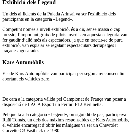
Exhibició dels Legend
Un dels al·licients de la Pujada Arinsal va ser l'exhibició dels
participants en la categoria «Legend».
Competint només a nivell exhibició, és a dir, sense massa o cap
pressió, l’important gruix de pilots inscrits en aquesta categoria van
fer gaudir d’alló més als espectadors, ja que en tractar-se de pura
exhibició, van esplaiar-se regalant espectaculars derrapatges i
traçades agosarades.
Kars Automòbils
Els de Kars Autompòbils van participar per segon any consecutiu
aportant els vehicles zero.
De cara a la categoria vàlida pel Campionat de França van posar a
disposició de l’ACA Esport un Ferrari F12 Berlinetta.
Pel que fa a la categoria «Legend», on sigui dit de pas, participava
Raül Tomàs, un dels dos màxims responsables de Kars Automòbils,
el vehicle encarregat d’obrir les mànigues va ser un Chevrolet
Corvette C3 Fastback de 1980.