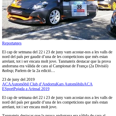
Reportatges
El cap de setmana del 22 i 23 de juny vam acostar-nos a les valls de
nord del país per gaudir d’una de les competicions que més estan
arrelant, tot i ser encara molt jove. Tanmateix destacar que la prova
andorrana era vàlida de cara al Campionat de França (2a Divisió)
&nbsp; Parlem de la 2a edició…
23 de juny del 2019
ACA
Automòbil Club d’Andorra
Kars Automòbils
ACA
ESport
Pujada a Arinsal 2019
El cap de setmana del 22 i 23 de juny vam acostar-nos a les valls de
nord del país per gaudir d’una de les competicions que més estan
arrelant, tot i ser encara molt jove.
Tanmateix destacar que la prova andorrana era vàlida de cara al