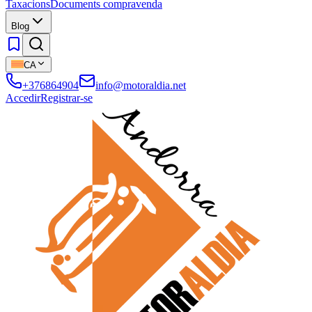
Taxacions
Documents compravenda
Blog
CA
+376864904
info@motoraldia.net
Accedir
Registrar-se