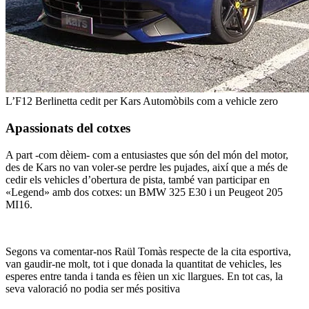
L’F12 Berlinetta cedit per Kars Automòbils com a vehicle zero
Apassionats del cotxes
A part -com dèiem- com a entusiastes que són del món del motor,
des de Kars no van voler-se perdre les pujades, així que a més de
cedir els vehicles d’obertura de pista, també van participar en
«Legend» amb dos cotxes: un BMW 325 E30 i un Peugeot 205
MI16.
Segons va comentar-nos Raül Tomàs respecte de la cita esportiva,
van gaudir-ne molt, tot i que donada la quantitat de vehicles, les
esperes entre tanda i tanda es fèien un xic llargues. En tot cas, la
seva valoració no podia ser més positiva