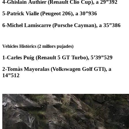
4-Ghislain Authier (Renault Clio Cup), a 29”392
5-Patrick Vialle (Peugeot 206), a 30”936
6-Michel Lamiscarre (Porsche Cayman), a 35”386
Vehicles Històrics (2 millors pujades)
1-Carles Puig (Renault 5 GT Turbo), 5’39”529
2-Tomàs Mayoralas (Volkswagen Golf GTI), a
14”512