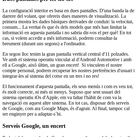
La configuració interior es basa en dues pantalles. D'una banda la de
darrere del volant, que ofereix dues maneres de visualització. La
primera mostra les dades bàsiques derivades de conduir: la velocitat,
consum... La veritat és que és dels models que més han limitat la
informació en aquesta pantalla i no sabria dir-vos el per què! En tot
cas, si volem accedir a més informació, podrem consultar-la
breument (durant uns segons) a l'ordinador.
En segon lloc tenim la gran pantalla vertical central d'11 polzades.
Ve amb el sistema operatiu vinculat al d'Android Automotive i amb
ell a Google, això últim, un gran encert! Si vinculem el nostre
compte personal, podrem recuperar les nostres preferències d'usuari i
integrar-les al sistema del cotxe en un tres i no res!
El funcionament d'aquesta pantalla, els seus menús i com es veu tot,
és molt correcte, ni més ni menys. Suposo que sent usuari del
sistema operatiu iOs d'Apple, em va faltar l'hàbit de com va la
navegació en aquest altre sistema. En tot cas, disposar dels serveis
de Google, com ara Google Maps, és d'agrair. Al final, tampoc cal
ser enginyer per a adaptar-s´hi.
Serveis Google, un encert