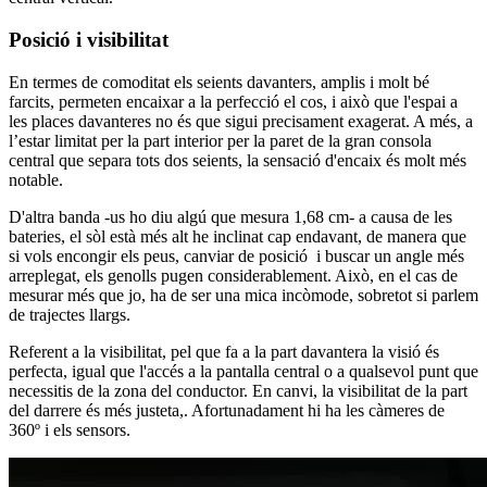
Posició i visibilitat
En termes de comoditat els seients davanters, amplis i molt bé
farcits, permeten encaixar a la perfecció el cos, i això que l'espai a
les places davanteres no és que sigui precisament exagerat. A més, a
l’estar limitat per la part interior per la paret de la gran consola
central que separa tots dos seients, la sensació d'encaix és molt més
notable.
D'altra banda -us ho diu algú que mesura 1,68 cm- a causa de les
bateries, el sòl està més alt he inclinat cap endavant, de manera que
si vols encongir els peus, canviar de posició i buscar un angle més
arreplegat, els genolls pugen considerablement. Això, en el cas de
mesurar més que jo, ha de ser una mica incòmode, sobretot si parlem
de trajectes llargs.
Referent a la visibilitat, pel que fa a la part davantera la visió és
perfecta, igual que l'accés a la pantalla central o a qualsevol punt que
necessitis de la zona del conductor. En canvi, la visibilitat de la part
del darrere és més justeta,. Afortunadament hi ha les càmeres de
360º i els sensors.