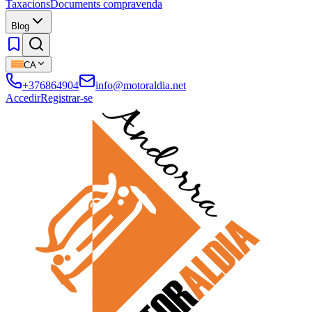
Taxacions
Documents compravenda
Blog
CA
+376864904
info@motoraldia.net
Accedir
Registrar-se