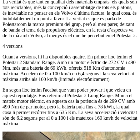
La veritat és que tant en qualitat dels materials emprats, els quals són
tots reciclables, més la concepció i assemblatge de tots els plafons,
és inevitable no pensar en els Volvo d'última factura, la qual cosa, és
indubtablement un punt a favor. La veritat es que es parla de
Polestarcom la marca premium del grup, però al meu parer, deixant
de banda el tema dels propulsors elèctrics, en la resta d’aspectes va
de la mà amb Volvo, al menys és el que he percebut en el Polestar 2.
4 versions
Quant a versions, hi ha disponibles quatre. En primer lloc tenim el
Polestar 2 Standard Range. Amb un motor elèctric de 272 CV i 490
Nm, més una bateria de 69 kWh, ofereix 518 Km d'autonomia
màxima. Accelera de 0 a 100 km/h en 6,4 segons i la seva velocitat
màxima arriba als 160 km/h (limitada electrònicament).
En segon lloc tenim l'acabat que vam poder provar i que veieu en
aquest reportatge. Ens referim al Polestar 2 Long Range. Munta el
mateix motor elèctric, en aquesta cas la potència és de 299 CV amb
490 Nm de par motor, però la bateria puja fins a 78 kWh, la qual
cosa li permet recórrer fins a 635 Km. La seva acceleració i velocitat
són de 6,2 segons per al 0 a 100 i els mateixos 160 km/h de velocitat
màxima.