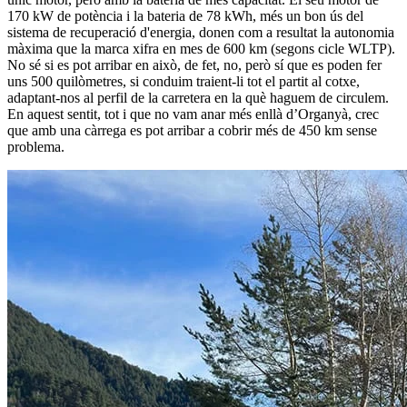
170 kW de potència i la bateria de 78 kWh, més un bon ús del
sistema de recuperació d'energia, donen com a resultat la autonomia
màxima que la marca xifra en mes de 600 km (segons cicle WLTP).
No sé si es pot arribar en això, de fet, no, però sí que es poden fer
uns 500 quilòmetres, si conduim traient-li tot el partit al cotxe,
adaptant-nos al perfil de la carretera en la què haguem de circulem.
En aquest sentit, tot i que no vam anar més enllà d’Organyà, crec
que amb una càrrega es pot arribar a cobrir més de 450 km sense
problema.