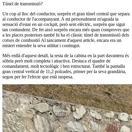
Túnel de transmissió?
Un cop al lloc del conductor, sorprèn el gran túnel central que separa
al conductor de l'acompanyant. A mi personalment m'agrada la
sensació d'estar en un cockpit, però sent elèctric, sorprèn que sigui
tan contundent. De fet això sorprèn encara més quan comproves que
a les places posteriors també hi ha el clàssic túnel de transmissió dels
cotxes de combustió Al tancament d'aquest article, encara era un
misteri entendre la seva utilitat i contingut.
Més enllà d'aquest detall, la resta de la cabina en la part davantera és
sòbria però molt completa i atractiva. Destaca el quadre de
comandament, molt tecnològic i ben estructurat. També la pantalla
gran central vertical de 11,2 polzades, primer per la seva grandària,
segon per fer l'efecte que està suspesa.