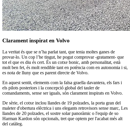
Clarament inspirat en Volvo
La veritat és que se n’ha parlat tant, que tenia moltes ganes de
provar-lo. Un cop l’he tingut, he pogut comprovar -gratament- que
tot el que es diu és cert. És un cotxe bonic, amb personalitat, està
molt ben fet, és molt rendible tant en potència com en autonomia i si,
es nota de lluny que es parent directe de Volvo.
En aquest sentit, elements com la falsa graella davantera, els fars i
els pilots posteriors i la concepció global del tauler de
comandaments, sense ser iguals, són clarament inspirats en Volvo.
De sèrie, el cotxe inclou llandes de 19 polzades, la porta gran del
maleter d'obertura elèctrica i uns elegants retrovisors sense marc, Les
llandes de 20 polzades, el sostre solar panoràmic o l'equip de so
Harman Kardon són opcionals, tret que optem per l'acabat més alt
del catàleg.