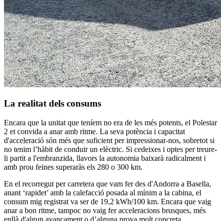
La realitat dels consums
Encara que la unitat que teníem no era de les més potents, el Polestar
2 et convida a anar amb ritme. La seva potència i capacitat
d'acceleració són més que suficient per impressionar-nos, sobretot si
no tenim l’hàbit de conduir un elèctric. Si cedeixes i optes per treure-
li partit a l'embranzida, llavors la autonomia baixarà radicalment i
amb prou feines superaràs els 280 o 300 km.
En el recorregut per carretera que vam fer des d'Andorra a Basella,
anant ‘rapidet’ amb la calefacció posada al mínim a la cabina, el
consum mig registrat va ser de 19,2 kWh/100 km. Encara que vaig
anar a bon ritme, tampoc no vaig fer acceleracions brusques, més
enllà d'algun avançament o d’alguna prova molt concreta.