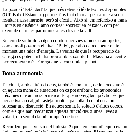
La posició ‘Estándart’ la que més retenció té de les tres disponibles
(Off, Baix i Estándart) permet fins i tot circular per carretera sense
resultar massa intrusiu, però sí efectiu. Això sí, em refereixo a trams
limitats en distància, amb corbes i sobretot en baixada, com per
exemple entre les parròquies altes i les de la vall.
Si hem de sortir de viatge i conduir per vies ràpides o autopistes,
com a molt posarem el nivell ‘Baix’, per allò de recuperar en tot
moment una mica d’energia. La veritat és que la recuperació de
càrrega és potent, n'hi ha prou amb baixar de La Massana al centre
per recuperar més càrrega que la consumida pujant.
Bona autonomia
En ciutat, amb el trànsit dens, també és molt útil, de fet crec que és
en aquesta mena de situacions on es pot arribar a les autonomies
màximes que anuncia la marca. El que no veig tant pràctic és que
per activar-lo calgui trastejar molt la pantalla, la qual cosa pot
suposar una distracció. En aquest sentit, la solució d'altres cotxes,
com els que han mecanitzat aquesta funció des d’unes lleves al
volant, em sembla la millor opció de totes.
Recordeu que la versió del Polestar 2 que hem conduït equipava un
únic motor, però amb la bateria de més capacitat. El seu motor de