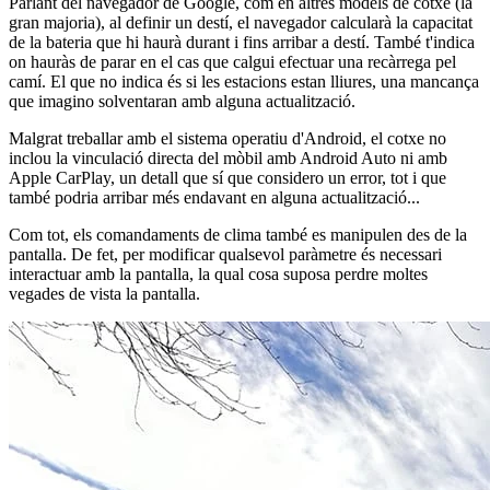
Parlant del navegador de Google, com en altres models de cotxe (la
gran majoria), al definir un destí, el navegador calcularà la capacitat
de la bateria que hi haurà durant i fins arribar a destí. També t'indica
on hauràs de parar en el cas que calgui efectuar una recàrrega pel
camí. El que no indica és si les estacions estan lliures, una mancança
que imagino solventaran amb alguna actualització.
Malgrat treballar amb el sistema operatiu d'Android, el cotxe no
inclou la vinculació directa del mòbil amb Android Auto ni amb
Apple CarPlay, un detall que sí que considero un error, tot i que
també podria arribar més endavant en alguna actualització...
Com tot, els comandaments de clima també es manipulen des de la
pantalla. De fet, per modificar qualsevol paràmetre és necessari
interactuar amb la pantalla, la qual cosa suposa perdre moltes
vegades de vista la pantalla.