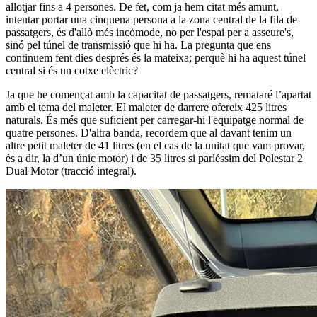
allotjar fins a 4 persones. De fet, com ja hem citat més amunt,
intentar portar una cinquena persona a la zona central de la fila de
passatgers, és d'allò més incòmode, no per l'espai per a asseure's,
sinó pel túnel de transmissió que hi ha. La pregunta que ens
continuem fent dies després és la mateixa; perquè hi ha aquest túnel
central si és un cotxe elèctric?
Ja que he començat amb la capacitat de passatgers, remataré l’apartat
amb el tema del maleter. El maleter de darrere ofereix 425 litres
naturals. És més que suficient per carregar-hi l'equipatge normal de
quatre persones. D'altra banda, recordem que al davant tenim un
altre petit maleter de 41 litres (en el cas de la unitat que vam provar,
és a dir, la d’un únic motor) i de 35 litres si parléssim del Polestar 2
Dual Motor (tracció integral).