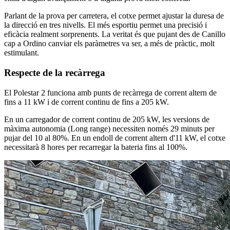
Parlant de la prova per carretera, el cotxe permet ajustar la duresa de
la direcció en tres nivells. El més esportiu permet una precisió i
eficàcia realment sorprenents. La veritat és que pujant des de Canillo
cap a Ordino canviar els paràmetres va ser, a més de pràctic, molt
estimulant.
Respecte de la recàrrega
El Polestar 2 funciona amb punts de recàrrega de corrent altern de
fins a 11 kW i de corrent continu de fins a 205 kW.
En un carregador de corrent continu de 205 kW, les versions de
màxima autonomia (Long range) necessiten només 29 minuts per
pujar del 10 al 80%. En un endoll de corrent altern d'11 kW, el cotxe
necessitarà 8 hores per recarregar la bateria fins al 100%.