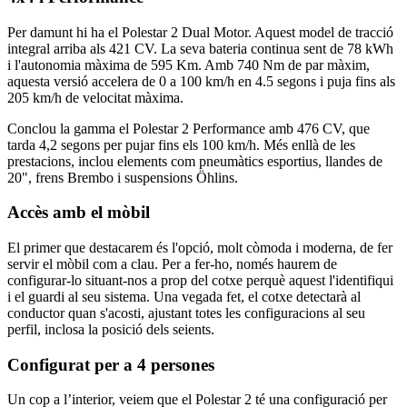
Per damunt hi ha el Polestar 2 Dual Motor. Aquest model de tracció
integral arriba als 421 CV. La seva bateria continua sent de 78 kWh
i l'autonomia màxima de 595 Km. Amb 740 Nm de par màxim,
aquesta versió accelera de 0 a 100 km/h en 4.5 segons i puja fins als
205 km/h de velocitat màxima.
Conclou la gamma el Polestar 2 Performance amb 476 CV, que
tarda 4,2 segons per pujar fins els 100 km/h. Més enllà de les
prestacions, inclou elements com pneumàtics esportius, llandes de
20", frens Brembo i suspensions Öhlins.
Accès amb el mòbil
El primer que destacarem és l'opció, molt còmoda i moderna, de fer
servir el mòbil com a clau. Per a fer-ho, només haurem de
configurar-lo situant-nos a prop del cotxe perquè aquest l'identifiqui
i el guardi al seu sistema. Una vegada fet, el cotxe detectarà al
conductor quan s'acosti, ajustant totes les configuracions al seu
perfil, inclosa la posició dels seients.
Configurat per a 4 persones
Un cop a l’interior, veiem que el Polestar 2 té una configuració per