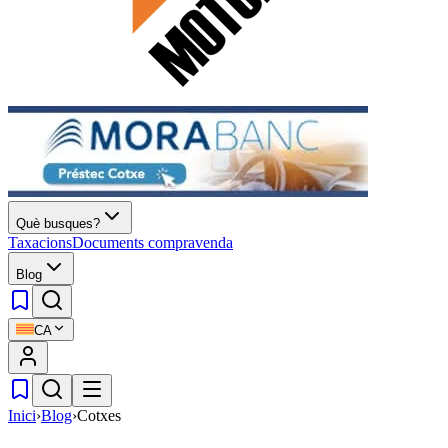
Què busques?
Taxacions
Documents compravenda
Blog
CA
Inici
›
Blog
›
Cotxes