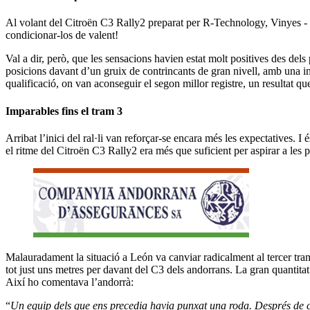
Al volant del Citroën C3 Rally2 preparat per R-Technology, Vinyes - M
condicionar-los de valent!
Val a dir, però, que les sensacions havien estat molt positives des del
posicions davant d’un gruix de contrincants de gran nivell, amb una i
qualificació, on van aconseguir el segon millor registre, un resultat qu
Imparables fins el tram 3
Arribat l’inici del ral·li van reforçar-se encara més les expectatives. 
el ritme del Citroën C3 Rally2 era més que suficient per aspirar a les 
Malauradament la situació a León va canviar radicalment al tercer tram
tot just uns metres per davant del C3 dels andorrans. La gran quantitat
Així ho comentava l’andorrà:
“
Un equip dels que ens precedia havia punxat una roda. Després de ca