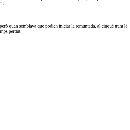
t
”.
, però quan semblava que podien iniciar la remuntada, al cinquè tram la
emps perdut.