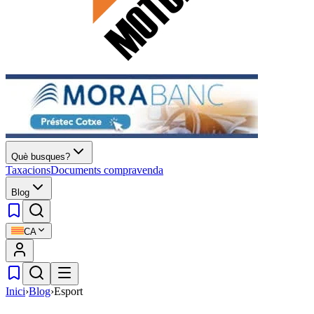
Què busques?
Taxacions
Documents compravenda
Blog
CA
Inici
›
Blog
›
Esport