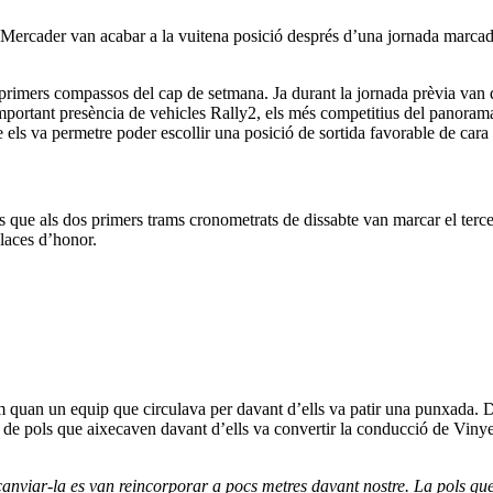
ercader van acabar a la vuitena posició després d’una jornada marcada p
s primers compassos del cap de setmana. Ja durant la jornada prèvia van 
mportant presència de vehicles Rally2, els més competitius del panoram
e els va permetre poder escollir una posició de sortida favorable de cara 
I és que als dos primers trams cronometrats de dissabte van marcar el ter
places d’honor.
 quan un equip que circulava per davant d’ells va patir una punxada. Des
 de pols que aixecaven davant d’ells va convertir la conducció de Vinyes 
nviar-la es van reincorporar a pocs metres davant nostre. La pols que a