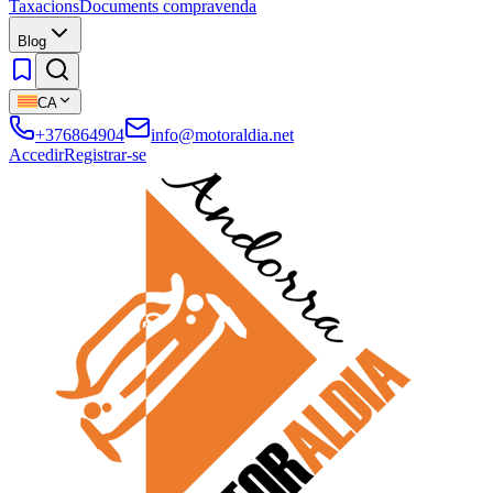
Taxacions
Documents compravenda
Blog
CA
+376864904
info@motoraldia.net
Accedir
Registrar-se