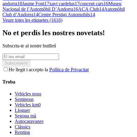
andorra
18
Jaume Font
17
xavi cardelus
17
concept cars
16
Museu
Nacional de l’Automòbil D’Andorra
16
ACA Club
14
Automòbil
Club d’Andorra
14
Centre Prestigi Automobils
14
Veure totes les etiquetes (1616)
No et perdis les nostres novetats!
Subscriu-te al nostre butlletí
Subscriure'm
He llegit i accepto la
Política de Privacitat
Troba
Vehicles nous
Seminous
Vehicles km0
Lloguer
Segona mà
Autocaravanes
Clàssics
Renting