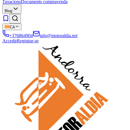
Taxacions
Documents compravenda
Blog
CA
+376864904
info@motoraldia.net
Accedir
Registrar-se