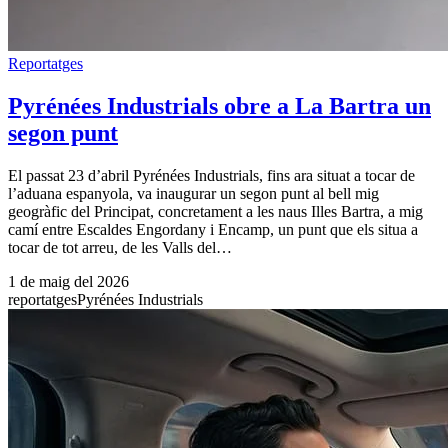
Reportatges
Pyrénées Industrials obre a La Bartra un
segon punt
El passat 23 d’abril Pyrénées Industrials, fins ara situat a tocar de
l’aduana espanyola, va inaugurar un segon punt al bell mig
geogràfic del Principat, concretament a les naus Illes Bartra, a mig
camí entre Escaldes Engordany i Encamp, un punt que els situa a
tocar de tot arreu, de les Valls del…
1 de maig del 2026
reportatges
Pyrénées Industrials