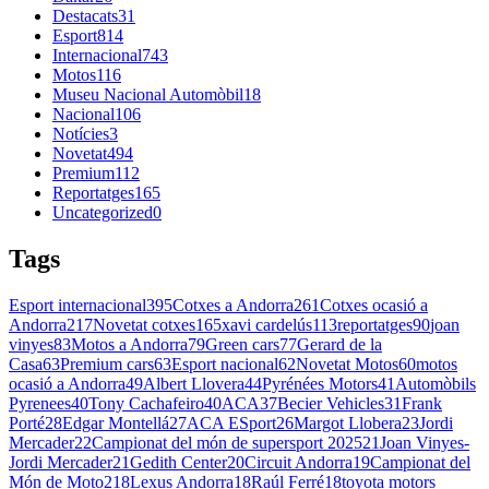
Destacats
31
Esport
814
Internacional
743
Motos
116
Museu Nacional Automòbil
18
Nacional
106
Notícies
3
Novetat
494
Premium
112
Reportatges
165
Uncategorized
0
Tags
Esport internacional
395
Cotxes a Andorra
261
Cotxes ocasió a
Andorra
217
Novetat cotxes
165
xavi cardelús
113
reportatges
90
joan
vinyes
83
Motos a Andorra
79
Green cars
77
Gerard de la
Casa
63
Premium cars
63
Esport nacional
62
Novetat Motos
60
motos
ocasió a Andorra
49
Albert Llovera
44
Pyrénées Motors
41
Automòbils
Pyrenees
40
Tony Cachafeiro
40
ACA
37
Becier Vehicles
31
Frank
Porté
28
Edgar Montellá
27
ACA ESport
26
Margot Llobera
23
Jordi
Mercader
22
Campionat del món de supersport 2025
21
Joan Vinyes-
Jordi Mercader
21
Gedith Center
20
Circuit Andorra
19
Campionat del
Món de Moto2
18
Lexus Andorra
18
Raúl Ferré
18
toyota motors