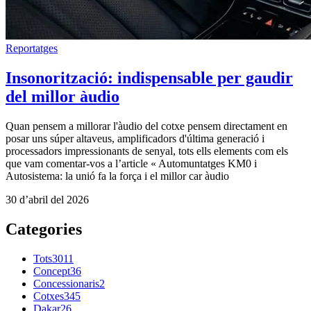
Reportatges
Insonorització: indispensable per gaudir
del millor àudio
Quan pensem a millorar l'àudio del cotxe pensem directament en
posar uns súper altaveus, amplificadors d'última generació i
processadors impressionants de senyal, tots ells elements com els
que vam comentar-vos a l’article « Automuntatges KM0 i
Autosistema: la unió fa la força i el millor car àudio
30 d’abril del 2026
Categories
Tots
3011
Concept
36
Concessionaris
2
Cotxes
345
Dakar
26