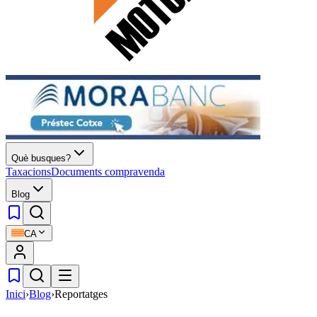
Què busques?
Taxacions
Documents compravenda
Blog
CA
Inici
›
Blog
›
Reportatges