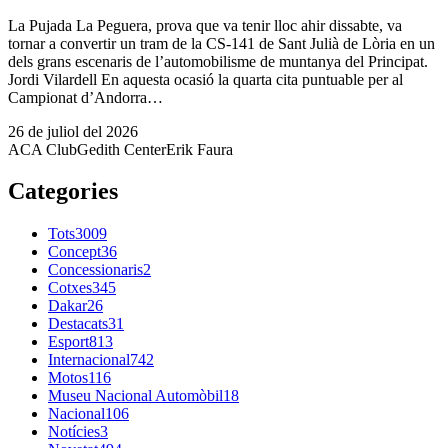
La Pujada La Peguera, prova que va tenir lloc ahir dissabte, va
tornar a convertir un tram de la CS-141 de Sant Julià de Lòria en un
dels grans escenaris de l’automobilisme de muntanya del Principat.
Jordi Vilardell En aquesta ocasió la quarta cita puntuable per al
Campionat d’Andorra…
26 de juliol del 2026
ACA Club
Gedith Center
Erik Faura
Categories
Tots
3009
Concept
36
Concessionaris
2
Cotxes
345
Dakar
26
Destacats
31
Esport
813
Internacional
742
Motos
116
Museu Nacional Automòbil
18
Nacional
106
Notícies
3