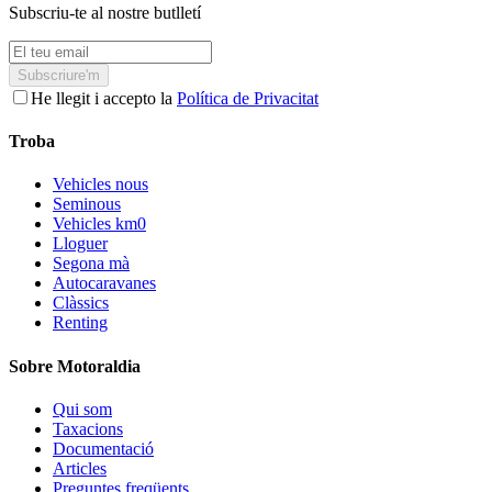
Subscriu-te al nostre butlletí
Subscriure'm
He llegit i accepto la
Política de Privacitat
Troba
Vehicles nous
Seminous
Vehicles km0
Lloguer
Segona mà
Autocaravanes
Clàssics
Renting
Sobre Motoraldia
Qui som
Taxacions
Documentació
Articles
Preguntes freqüents