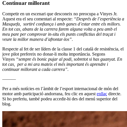
Continuar millorant
Competir en un escenari que desconeix no preocupa a Vinyes Jr.
Aquest era el seu comentari al respecte:
“Després de l’experiència a
Masquefa, sortiré confiança i amb ganes d’estar entre els millors.
En tot cas, abans de la carrera farem alguna volta a peu amb el
meu pare per comprovar in-situ els punts conflictius del traçat i
veure la millor manera d’afrontar-los”
.
Respecte al fet de ser líders de la classe 1 del català de resistència, el
jove pilot prefereix no donar-li molta importància. Segons
Vinyes
“sempre és bonic pujar al podi, sobretot si has guanyat. En
tot cas, per a mi ara mateix el més important és aprendre i
continuar millorant a cada carrera”.
———
Per a més notícies en l’àmbit de l’esport internacional de món del
motor amb participació andorrana, feu clic en aquest
enllaç
directe.
Si ho preferiu, també podeu accedir-hi des del menú superior del
blog.