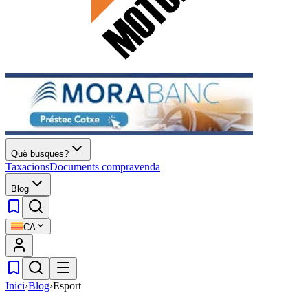
Què busques?
Taxacions
Documents compravenda
Blog
CA
Inici
›
Blog
›
Esport