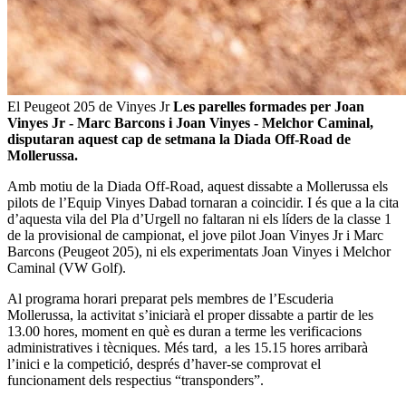
El Peugeot 205 de Vinyes Jr
Les parelles formades per Joan
Vinyes Jr - Marc Barcons i Joan Vinyes - Melchor Caminal,
disputaran aquest cap de setmana la Diada Off-Road de
Mollerussa.
Amb motiu de la Diada Off-Road, aquest dissabte a Mollerussa els
pilots de l’Equip Vinyes Dabad tornaran a coincidir. I és que a la cita
d’aquesta vila del Pla d’Urgell no faltaran ni els líders de la classe 1
de la provisional de campionat, el jove pilot Joan Vinyes Jr i Marc
Barcons (Peugeot 205), ni els experimentats Joan Vinyes i Melchor
Caminal (VW Golf).
Al programa horari preparat pels membres de l’Escuderia
Mollerussa, la activitat s’iniciarà el proper dissabte a partir de les
13.00 hores, moment en què es duran a terme les verificacions
administratives i tècniques. Més tard, a les 15.15 hores arribarà
l’inici e la competició, després d’haver-se comprovat el
funcionament dels respectius “transponders”.