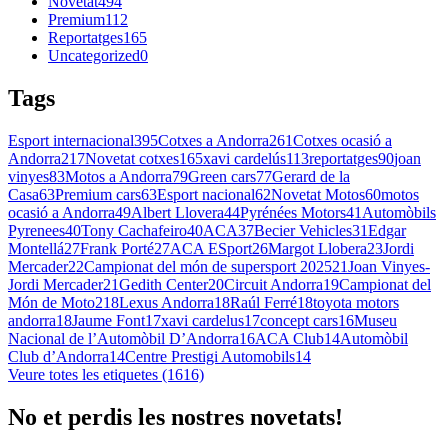
Novetat
494
Premium
112
Reportatges
165
Uncategorized
0
Tags
Esport internacional
395
Cotxes a Andorra
261
Cotxes ocasió a
Andorra
217
Novetat cotxes
165
xavi cardelús
113
reportatges
90
joan
vinyes
83
Motos a Andorra
79
Green cars
77
Gerard de la
Casa
63
Premium cars
63
Esport nacional
62
Novetat Motos
60
motos
ocasió a Andorra
49
Albert Llovera
44
Pyrénées Motors
41
Automòbils
Pyrenees
40
Tony Cachafeiro
40
ACA
37
Becier Vehicles
31
Edgar
Montellá
27
Frank Porté
27
ACA ESport
26
Margot Llobera
23
Jordi
Mercader
22
Campionat del món de supersport 2025
21
Joan Vinyes-
Jordi Mercader
21
Gedith Center
20
Circuit Andorra
19
Campionat del
Món de Moto2
18
Lexus Andorra
18
Raúl Ferré
18
toyota motors
andorra
18
Jaume Font
17
xavi cardelus
17
concept cars
16
Museu
Nacional de l’Automòbil D’Andorra
16
ACA Club
14
Automòbil
Club d’Andorra
14
Centre Prestigi Automobils
14
Veure totes les etiquetes (1616)
No et perdis les nostres novetats!