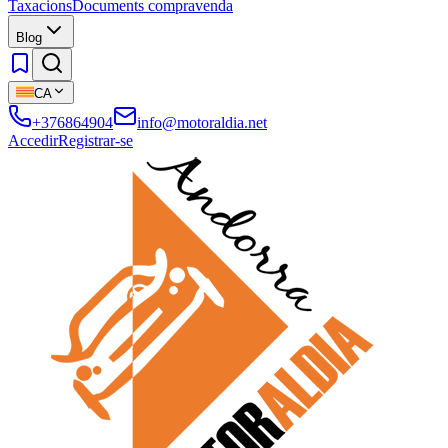
Taxacions
Documents compravenda
Blog
CA
+376864904
info@motoraldia.net
Accedir
Registrar-se