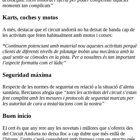
moments tan complicats”
Karts, coches y motos
A més, destacar que el circuit andorrà no ha deixat de banda cap de
les activitats que feien habitualment amb motos i cotxes:
“
Continuem potenciant amb material nou aquestes activitats perquè
clients de diferents nivells de pilotatge trobin una mecànica amb la
qual sentir-se còmodes en la pista. Per a nosaltres és tan important
l’aspecte formatiu com el lúdic”
Seguridad máxima
Respecte de les normes de seguretat en relació a la situació d’alerta
sanitària, Bercianos afegia que
“totes les activitats del circuit s’estan
fent complint amb les mesures i protocols de seguretat marcats per
les autoritat de cara a instal·lacions com la nostra”
Buen inicio
El cert és que any rere any les novetats i millores que s’ofereix des
del Circuit Andorra no deixa lloc a cap dubte que més enllà de
l’hivern, l’estiu s’està consolidant amb fermesa com un atractiu més