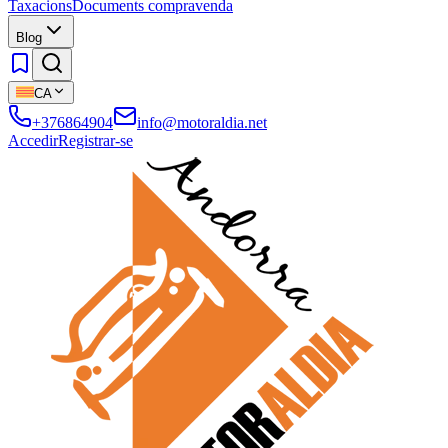
Taxacions
Documents compravenda
Blog
CA
+376864904
info@motoraldia.net
Accedir
Registrar-se