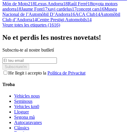
Món de Moto2
18
Lexus Andorra
18
Raúl Ferré
18
toyota motors
andorra
18
Jaume Font
17
xavi cardelus
17
concept cars
16
Museu
Nacional de l’Automòbil D’Andorra
16
ACA Club
14
Automòbil
Club d’Andorra
14
Centre Prestigi Automobils
14
Veure totes les etiquetes (1616)
No et perdis les nostres novetats!
Subscriu-te al nostre butlletí
Subscriure'm
He llegit i accepto la
Política de Privacitat
Troba
Vehicles nous
Seminous
Vehicles km0
Lloguer
Segona mà
Autocaravanes
Clàssics