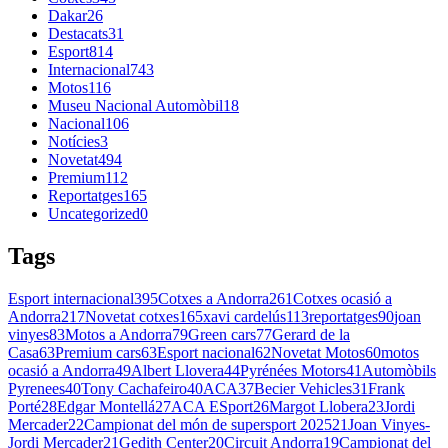
Dakar
26
Destacats
31
Esport
814
Internacional
743
Motos
116
Museu Nacional Automòbil
18
Nacional
106
Notícies
3
Novetat
494
Premium
112
Reportatges
165
Uncategorized
0
Tags
Esport internacional
395
Cotxes a Andorra
261
Cotxes ocasió a
Andorra
217
Novetat cotxes
165
xavi cardelús
113
reportatges
90
joan
vinyes
83
Motos a Andorra
79
Green cars
77
Gerard de la
Casa
63
Premium cars
63
Esport nacional
62
Novetat Motos
60
motos
ocasió a Andorra
49
Albert Llovera
44
Pyrénées Motors
41
Automòbils
Pyrenees
40
Tony Cachafeiro
40
ACA
37
Becier Vehicles
31
Frank
Porté
28
Edgar Montellá
27
ACA ESport
26
Margot Llobera
23
Jordi
Mercader
22
Campionat del món de supersport 2025
21
Joan Vinyes-
Jordi Mercader
21
Gedith Center
20
Circuit Andorra
19
Campionat del