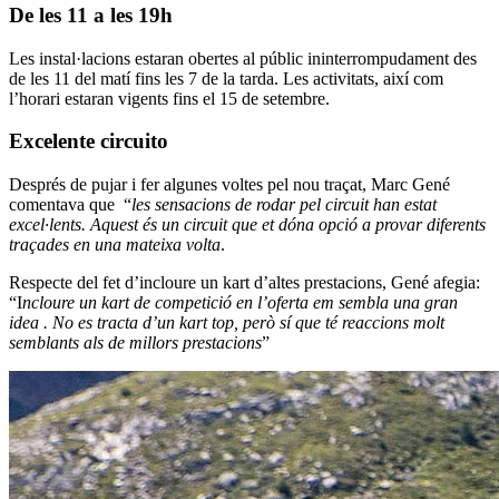
De les 11 a les 19h
Les instal·lacions estaran obertes al públic ininterrompudament des
de les 11 del matí fins les 7 de la tarda. Les activitats, així com
l’horari estaran vigents fins el 15 de setembre.
Excelente circuito
Després de pujar i fer algunes voltes pel nou traçat, Marc Gené
comentava que “
les sensacions de rodar pel circuit han estat
excel·lents. Aquest és un circuit que et dóna opció a provar diferents
traçades en una mateixa volta
.
Respecte del fet d’incloure un kart d’altes prestacions, Gené afegia:
“I
ncloure un kart de competició en l’oferta em sembla una gran
idea . No es tracta d’un kart top, però sí que té reaccions molt
semblants als de millors prestacions
”