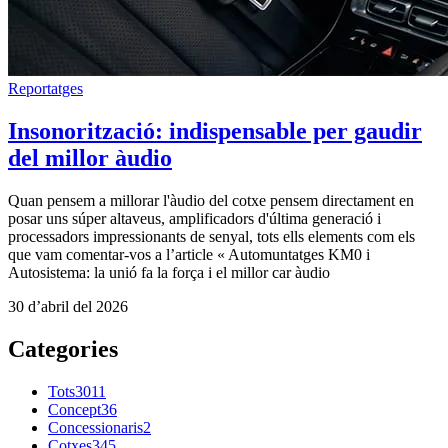
Reportatges
Insonorització: indispensable per gaudir
del millor àudio
Quan pensem a millorar l'àudio del cotxe pensem directament en
posar uns súper altaveus, amplificadors d'última generació i
processadors impressionants de senyal, tots ells elements com els
que vam comentar-vos a l’article « Automuntatges KM0 i
Autosistema: la unió fa la força i el millor car àudio
30 d’abril del 2026
Categories
Tots
3011
Concept
36
Concessionaris
2
Cotxes
345