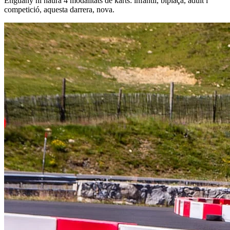
Enguany hi haurà 4 modalitats de karts: infantil, biplaça, adult i
competició, aquesta darrera, nova.