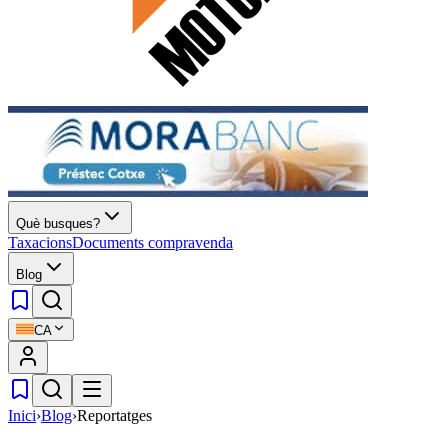
Què busques?
Taxacions
Documents compravenda
Blog
CA
Inici
›
Blog
›
Reportatges