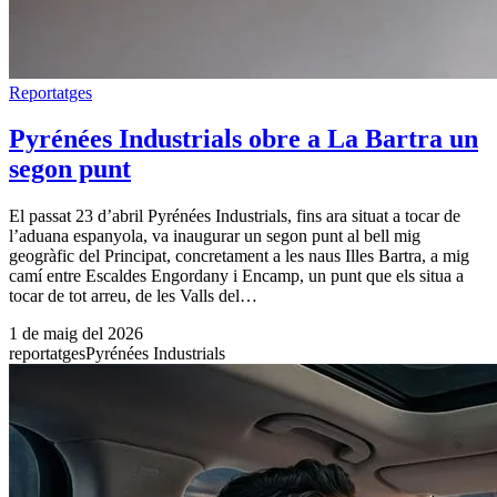
Reportatges
Pyrénées Industrials obre a La Bartra un
segon punt
El passat 23 d’abril Pyrénées Industrials, fins ara situat a tocar de
l’aduana espanyola, va inaugurar un segon punt al bell mig
geogràfic del Principat, concretament a les naus Illes Bartra, a mig
camí entre Escaldes Engordany i Encamp, un punt que els situa a
tocar de tot arreu, de les Valls del…
1 de maig del 2026
reportatges
Pyrénées Industrials