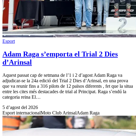
Esport
Adam Raga s’emporta el Trial 2 Dies
d’Arinsal
Aquest passat cap de setmana de l’1 i 2 d’agost Adam Raga va
adjudicar-se la 24a edició del Trial 2 Dies d’Arinsal, en una prova
que va reunir fins a 316 pilots de 12 països diferents , fet que la situa
entre les cites més destacades de trial al Principat. Raga s’endú la
categoria reina El…
5 d’agost del 2026
Esport internacional
Moto Club Arinsal
Adam Raga