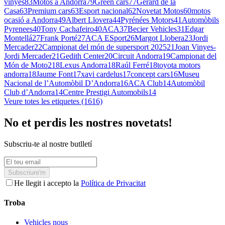
vinyes
83
Motos a Andorra
79
Green cars
77
Gerard de la
Casa
63
Premium cars
63
Esport nacional
62
Novetat Motos
60
motos
ocasió a Andorra
49
Albert Llovera
44
Pyrénées Motors
41
Automòbils
Pyrenees
40
Tony Cachafeiro
40
ACA
37
Becier Vehicles
31
Edgar
Montellá
27
Frank Porté
27
ACA ESport
26
Margot Llobera
23
Jordi
Mercader
22
Campionat del món de supersport 2025
21
Joan Vinyes-
Jordi Mercader
21
Gedith Center
20
Circuit Andorra
19
Campionat del
Món de Moto2
18
Lexus Andorra
18
Raúl Ferré
18
toyota motors
andorra
18
Jaume Font
17
xavi cardelus
17
concept cars
16
Museu
Nacional de l’Automòbil D’Andorra
16
ACA Club
14
Automòbil
Club d’Andorra
14
Centre Prestigi Automobils
14
Veure totes les etiquetes (1616)
No et perdis les nostres novetats!
Subscriu-te al nostre butlletí
Subscriure'm
He llegit i accepto la
Política de Privacitat
Troba
Vehicles nous