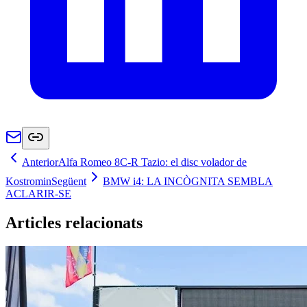
Anterior
Alfa Romeo 8C-R Tazio: el disc volador de
Kostromin
Següent
BMW i4: LA INCÒGNITA SEMBLA
ACLARIR-SE
Articles relacionats