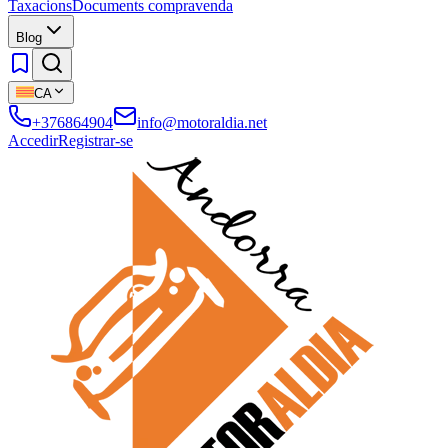
Taxacions
Documents compravenda
Blog
CA
+376864904
info@motoraldia.net
Accedir
Registrar-se