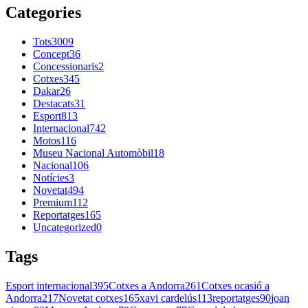
Categories
Tots
3009
Concept
36
Concessionaris
2
Cotxes
345
Dakar
26
Destacats
31
Esport
813
Internacional
742
Motos
116
Museu Nacional Automòbil
18
Nacional
106
Notícies
3
Novetat
494
Premium
112
Reportatges
165
Uncategorized
0
Tags
Esport internacional
395
Cotxes a Andorra
261
Cotxes ocasió a
Andorra
217
Novetat cotxes
165
xavi cardelús
113
reportatges
90
joan