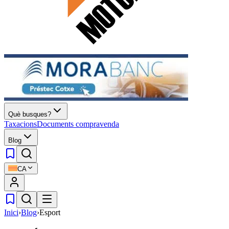
Què busques?
Taxacions
Documents compravenda
Blog
CA
Inici
›
Blog
›
Esport