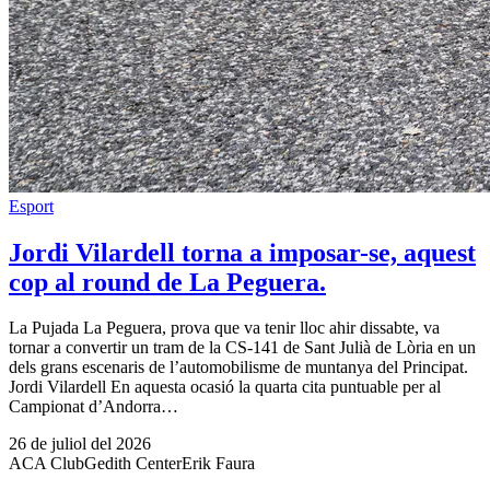
Esport
Jordi Vilardell torna a imposar-se, aquest
cop al round de La Peguera.
La Pujada La Peguera, prova que va tenir lloc ahir dissabte, va
tornar a convertir un tram de la CS-141 de Sant Julià de Lòria en un
dels grans escenaris de l’automobilisme de muntanya del Principat.
Jordi Vilardell En aquesta ocasió la quarta cita puntuable per al
Campionat d’Andorra…
26 de juliol del 2026
ACA Club
Gedith Center
Erik Faura