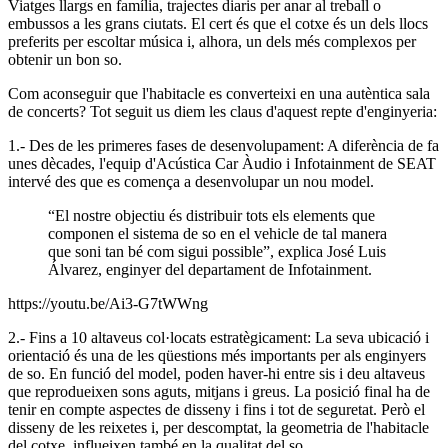
Viatges llargs en família, trajectes diaris per anar al treball o
embussos a les grans ciutats. El cert és que el cotxe és un dels llocs
preferits per escoltar música i, alhora, un dels més complexos per
obtenir un bon so.
Com aconseguir que l'habitacle es converteixi en una autèntica sala
de concerts? Tot seguit us diem les claus d'aquest repte d'enginyeria:
1.- Des de les primeres fases de desenvolupament: A diferència de fa
unes dècades, l'equip d'Acústica Car Àudio i Infotainment de SEAT
intervé des que es comença a desenvolupar un nou model.
“El nostre objectiu és distribuir tots els elements que
componen el sistema de so en el vehicle de tal manera
que soni tan bé com sigui possible”, explica José Luis
Álvarez, enginyer del departament de Infotainment.
https://youtu.be/Ai3-G7tWWng
2.- Fins a 10 altaveus col·locats estratègicament: La seva ubicació i
orientació és una de les qüestions més importants per als enginyers
de so. En funció del model, poden haver-hi entre sis i deu altaveus
que reprodueixen sons aguts, mitjans i greus. La posició final ha de
tenir en compte aspectes de disseny i fins i tot de seguretat. Però el
disseny de les reixetes i, per descomptat, la geometria de l'habitacle
del cotxe, influeixen també en la qualitat del so.