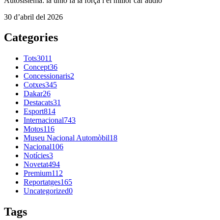
Autosistema: la unió fa la força i el millor car àudio
30 d’abril del 2026
Categories
Tots
3011
Concept
36
Concessionaris
2
Cotxes
345
Dakar
26
Destacats
31
Esport
814
Internacional
743
Motos
116
Museu Nacional Automòbil
18
Nacional
106
Notícies
3
Novetat
494
Premium
112
Reportatges
165
Uncategorized
0
Tags