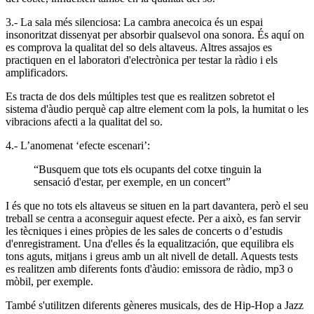
3.- La sala més silenciosa: La cambra anecoica és un espai
insonoritzat dissenyat per absorbir qualsevol ona sonora. És aquí on
es comprova la qualitat del so dels altaveus. Altres assajos es
practiquen en el laboratori d'electrònica per testar la ràdio i els
amplificadors.
Es tracta de dos dels múltiples test que es realitzen sobretot el
sistema d'àudio perquè cap altre element com la pols, la humitat o les
vibracions afecti a la qualitat del so.
4.- L’anomenat ‘efecte escenari’:
“Busquem que tots els ocupants del cotxe tinguin la
sensació d'estar, per exemple, en un concert”
I és que no tots els altaveus se situen en la part davantera, però el seu
treball se centra a aconseguir aquest efecte. Per a això, es fan servir
les tècniques i eines pròpies de les sales de concerts o d’estudis
d'enregistrament. Una d'elles és la equalitzación, que equilibra els
tons aguts, mitjans i greus amb un alt nivell de detall. Aquests tests
es realitzen amb diferents fonts d'àudio: emissora de ràdio, mp3 o
mòbil, per exemple.
També s'utilitzen diferents gèneres musicals, des de Hip-Hop a Jazz