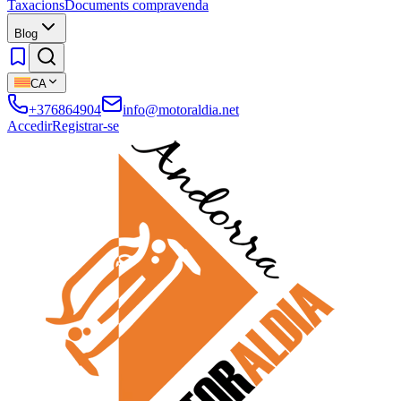
Taxacions
Documents compravenda
Blog
CA
+376864904
info@motoraldia.net
Accedir
Registrar-se