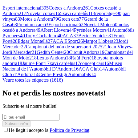
Esport internacional
395
Cotxes a Andorra
261
Cotxes ocasió a
Andorra
217
Novetat cotxes
165
xavi cardelús
113
reportatges
90
joan
vinyes
83
Motos a Andorra
79
Green cars
77
Gerard de la
Casa
63
Premium cars
63
Esport nacional
62
Novetat Motos
60
motos
ocasió a Andorra
49
Albert Llovera
44
Pyrénées Motors
41
Automòbils
Pyrenees
40
Tony Cachafeiro
40
ACA
37
Becier Vehicles
31
Frank
Porté
28
Edgar Montellá
27
ACA ESport
26
Margot Llobera
23
Jordi
Mercader
22
Campionat del món de supersport 2025
21
Joan Vinyes-
Jordi Mercader
21
Gedith Center
20
Circuit Andorra
19
Campionat del
Món de Moto2
18
Lexus Andorra
18
Raúl Ferré
18
toyota motors
andorra
18
Jaume Font
17
xavi cardelus
17
concept cars
16
Museu
Nacional de l’Automòbil D’Andorra
16
ACA Club
14
Automòbil
Club d’Andorra
14
Centre Prestigi Automobils
14
Veure totes les etiquetes (1616)
No et perdis les nostres novetats!
Subscriu-te al nostre butlletí
Subscriure'm
He llegit i accepto la
Política de Privacitat