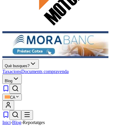
Què busques?
Taxacions
Documents compravenda
Blog
CA
Inici
›
Blog
›
Reportatges