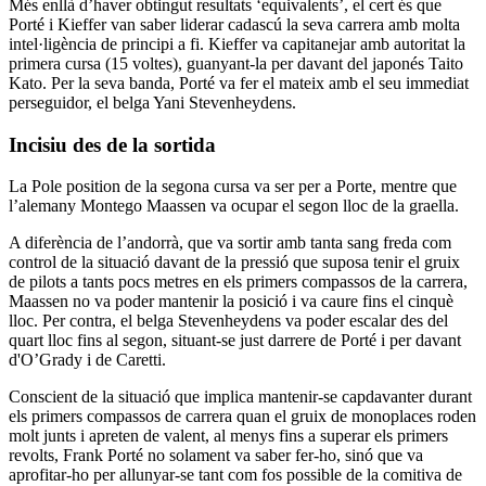
Més enllà d’haver obtingut resultats ‘equivalents’, el cert és que
Porté i Kieffer van saber liderar cadascú la seva carrera amb molta
intel·ligència de principi a fi. Kieffer va capitanejar amb autoritat la
primera cursa (15 voltes), guanyant-la per davant del japonés Taito
Kato. Per la seva banda, Porté va fer el mateix amb el seu immediat
perseguidor, el belga Yani Stevenheydens.
Incisiu des de la sortida
La Pole position de la segona cursa va ser per a Porte, mentre que
l’alemany Montego Maassen va ocupar el segon lloc de la graella.
A diferència de l’andorrà, que va sortir amb tanta sang freda com
control de la situació davant de la pressió que suposa tenir el gruix
de pilots a tants pocs metres en els primers compassos de la carrera,
Maassen no va poder mantenir la posició i va caure fins el cinquè
lloc. Per contra, el belga Stevenheydens va poder escalar des del
quart lloc fins al segon, situant-se just darrere de Porté i per davant
d'O’Grady i de Caretti.
Conscient de la situació que implica mantenir-se capdavanter durant
els primers compassos de carrera quan el gruix de monoplaces roden
molt junts i apreten de valent, al menys fins a superar els primers
revolts, Frank Porté no solament va saber fer-ho, sinó que va
aprofitar-ho per allunyar-se tant com fos possible de la comitiva de