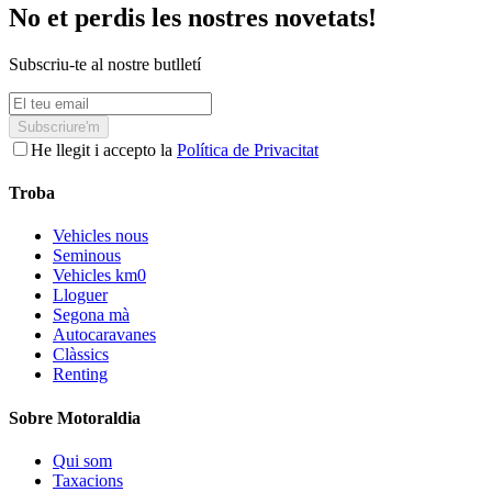
No et perdis les nostres novetats!
Subscriu-te al nostre butlletí
Subscriure'm
He llegit i accepto la
Política de Privacitat
Troba
Vehicles nous
Seminous
Vehicles km0
Lloguer
Segona mà
Autocaravanes
Clàssics
Renting
Sobre Motoraldia
Qui som
Taxacions