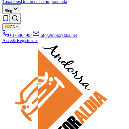
Taxacions
Documents compravenda
Blog
CA
+376864904
info@motoraldia.net
Accedir
Registrar-se