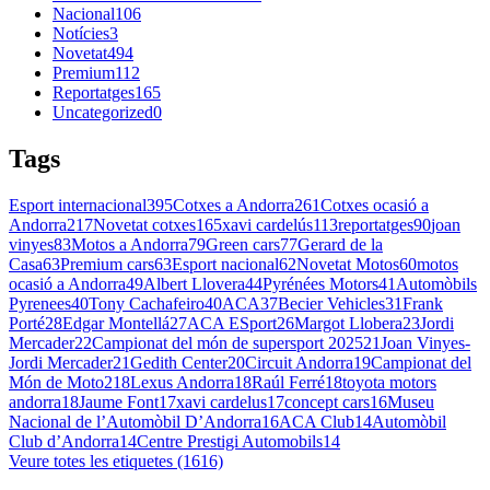
Nacional
106
Notícies
3
Novetat
494
Premium
112
Reportatges
165
Uncategorized
0
Tags
Esport internacional
395
Cotxes a Andorra
261
Cotxes ocasió a
Andorra
217
Novetat cotxes
165
xavi cardelús
113
reportatges
90
joan
vinyes
83
Motos a Andorra
79
Green cars
77
Gerard de la
Casa
63
Premium cars
63
Esport nacional
62
Novetat Motos
60
motos
ocasió a Andorra
49
Albert Llovera
44
Pyrénées Motors
41
Automòbils
Pyrenees
40
Tony Cachafeiro
40
ACA
37
Becier Vehicles
31
Frank
Porté
28
Edgar Montellá
27
ACA ESport
26
Margot Llobera
23
Jordi
Mercader
22
Campionat del món de supersport 2025
21
Joan Vinyes-
Jordi Mercader
21
Gedith Center
20
Circuit Andorra
19
Campionat del
Món de Moto2
18
Lexus Andorra
18
Raúl Ferré
18
toyota motors
andorra
18
Jaume Font
17
xavi cardelus
17
concept cars
16
Museu
Nacional de l’Automòbil D’Andorra
16
ACA Club
14
Automòbil
Club d’Andorra
14
Centre Prestigi Automobils
14
Veure totes les etiquetes (1616)