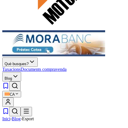
Què busques?
Taxacions
Documents compravenda
Blog
CA
Inici
›
Blog
›
Esport