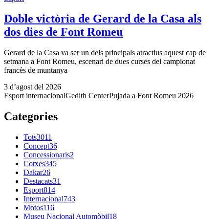
Doble victòria de Gerard de la Casa als
dos dies de Font Romeu
Gerard de la Casa va ser un dels principals atractius aquest cap de
setmana a Font Romeu, escenari de dues curses del campionat
francès de muntanya
3 d’agost del 2026
Esport internacional
Gedith Center
Pujada a Font Romeu 2026
Categories
Tots
3011
Concept
36
Concessionaris
2
Cotxes
345
Dakar
26
Destacats
31
Esport
814
Internacional
743
Motos
116
Museu Nacional Automòbil
18