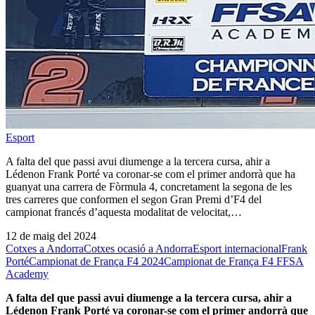
Esport
A falta del que passi avui diumenge a la tercera cursa, ahir a
Lédenon Frank Porté va coronar-se com el primer andorrà que ha
guanyat una carrera de Fòrmula 4, concretament la segona de les
tres carreres que conformen el segon Gran Premi d’F4 del
campionat francés d’aquesta modalitat de velocitat,…
12 de maig del 2024
Cotxes a Andorra
Cotxes ocasió a Andorra
Esport internacional
Frank
Porté
Campionat de França F4 2024
Campionat de França F4 FFSA
Academy
A falta del que passi avui diumenge a la tercera cursa, ahir a
Lédenon Frank Porté va coronar-se com el primer andorrà que