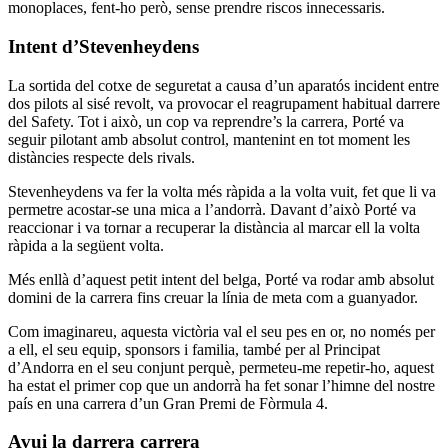
monoplaces, fent-ho però, sense prendre riscos innecessaris.
Intent d’Stevenheydens
La sortida del cotxe de seguretat a causa d’un aparatós incident entre
dos pilots al sisé revolt, va provocar el reagrupament habitual darrere
del Safety. Tot i això, un cop va reprendre’s la carrera, Porté va
seguir pilotant amb absolut control, mantenint en tot moment les
distàncies respecte dels rivals.
Stevenheydens va fer la volta més ràpida a la volta vuit, fet que li va
permetre acostar-se una mica a l’andorrà. Davant d’això Porté va
reaccionar i va tornar a recuperar la distància al marcar ell la volta
ràpida a la següent volta.
Més enllà d’aquest petit intent del belga, Porté va rodar amb absolut
domini de la carrera fins creuar la línia de meta com a guanyador.
Com imaginareu, aquesta victòria val el seu pes en or, no només per
a ell, el seu equip, sponsors i familia, també per al Principat
d’Andorra en el seu conjunt perquè, permeteu-me repetir-ho, aquest
ha estat el primer cop que un andorrà ha fet sonar l’himne del nostre
país en una carrera d’un Gran Premi de Fòrmula 4.
Avui la darrera carrera