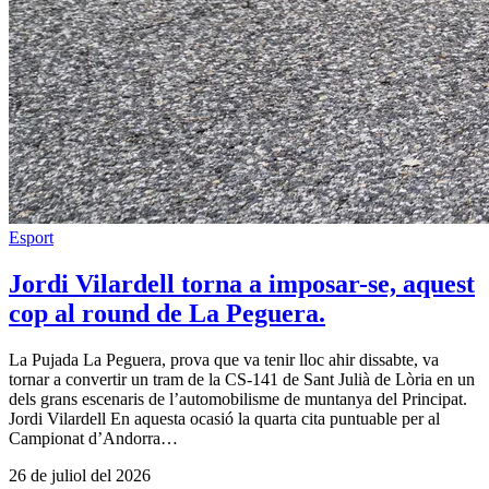
Esport
Jordi Vilardell torna a imposar-se, aquest
cop al round de La Peguera.
La Pujada La Peguera, prova que va tenir lloc ahir dissabte, va
tornar a convertir un tram de la CS-141 de Sant Julià de Lòria en un
dels grans escenaris de l’automobilisme de muntanya del Principat.
Jordi Vilardell En aquesta ocasió la quarta cita puntuable per al
Campionat d’Andorra…
26 de juliol del 2026