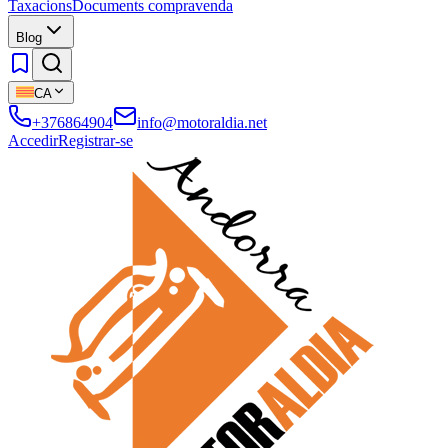
Taxacions
Documents compravenda
Blog
CA
+376864904
info@motoraldia.net
Accedir
Registrar-se