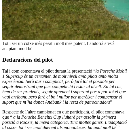
Tot i ser un cotxe més pesat i molt més potent, l’andorrà s’està
adaptant molt bé
Declaracions del pilot
Tal i com comentava el pilot durant la presentació “
la Porsche Mobil
1 Supercup és un certamen de molt nivell amb pilots amb molta
experiència. Serà dur i complicat, però faré tot el possible per
seguir demostrant que puc competir-hi i estar al nivell. En tot cas,
hem de ser prudents, seguir aprenent i superant poc a poc tot el que
vagi arribant, però faré el bo i millor per merèixer i compensar el
suport que m’ha donat Andbank i la resta de patrocinadors
”
Respecte de l’altre campionat en què participarà, el pilot comentava
que “
a la Porsche Benelux Cup lluitaré per assolir la primera
posició a Rookie, la meva categoria
.
Tinc moltes ganes. L’adaptació
al cotxe, tot i ser molt diferent als monoplaces, ha anat molt bé
”