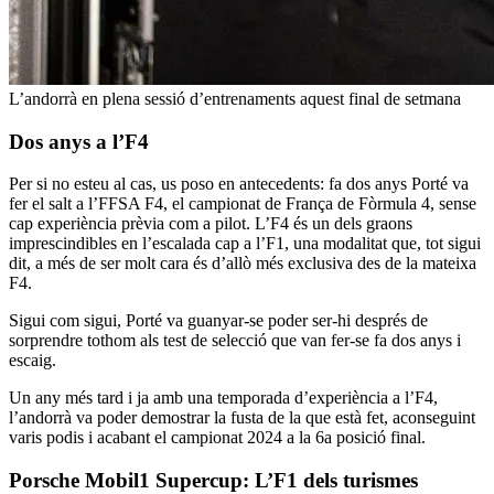
L’andorrà en plena sessió d’entrenaments aquest final de setmana
Dos anys a l’F4
Per si no esteu al cas, us poso en antecedents: fa dos anys Porté va
fer el salt a l’FFSA F4, el campionat de França de Fòrmula 4, sense
cap experiència prèvia com a pilot. L’F4 és un dels graons
imprescindibles en l’escalada cap a l’F1, una modalitat que, tot sigui
dit, a més de ser molt cara és d’allò més exclusiva des de la mateixa
F4.
Sigui com sigui, Porté va guanyar-se poder ser-hi després de
sorprendre tothom als test de selecció que van fer-se fa dos anys i
escaig.
Un any més tard i ja amb una temporada d’experiència a l’F4,
l’andorrà va poder demostrar la fusta de la que està fet, aconseguint
varis podis i acabant el campionat 2024 a la 6a posició final.
Porsche Mobil1 Supercup: L’F1 dels turismes