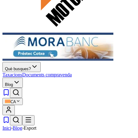
Què busques?
Taxacions
Documents compravenda
Blog
CA
Inici
›
Blog
›
Esport