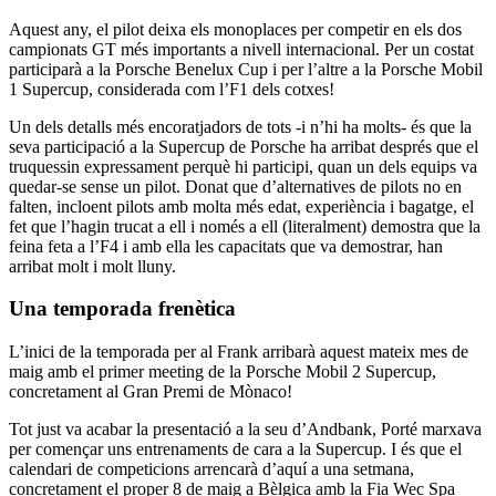
Aquest any, el pilot deixa els monoplaces per competir en els dos
campionats GT més importants a nivell internacional. Per un costat
participarà a la Porsche Benelux Cup i per l’altre a la Porsche Mobil
1 Supercup, considerada com l’F1 dels cotxes!
Un dels detalls més encoratjadors de tots -i n’hi ha molts- és que la
seva participació a la Supercup de Porsche ha arribat després que el
truquessin expressament perquè hi participi, quan un dels equips va
quedar-se sense un pilot. Donat que d’alternatives de pilots no en
falten, incloent pilots amb molta més edat, experiència i bagatge, el
fet que l’hagin trucat a ell i només a ell (literalment) demostra que la
feina feta a l’F4 i amb ella les capacitats que va demostrar, han
arribat molt i molt lluny.
Una temporada frenètica
L’inici de la temporada per al Frank arribarà aquest mateix mes de
maig amb el primer meeting de la Porsche Mobil 2 Supercup,
concretament al Gran Premi de Mònaco!
Tot just va acabar la presentació a la seu d’Andbank, Porté marxava
per començar uns entrenaments de cara a la Supercup. I és que el
calendari de competicions arrencarà d’aquí a una setmana,
concretament el proper 8 de maig a Bèlgica amb la Fia Wec Spa