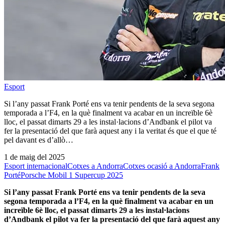
Esport
Si l’any passat Frank Porté ens va tenir pendents de la seva segona
temporada a l’F4, en la què finalment va acabar en un increïble 6è
lloc, el passat dimarts 29 a les instal·lacions d’Andbank el pilot va
fer la presentació del que farà aquest any i la veritat és que el que té
pel davant es d’allò…
1 de maig del 2025
Esport internacional
Cotxes a Andorra
Cotxes ocasió a Andorra
Frank
Porté
Porsche Mobil 1 Supercup 2025
Si l’any passat Frank Porté ens va tenir pendents de la seva
segona temporada a l’F4, en la què finalment va acabar en un
increïble 6è lloc, el passat dimarts 29 a les instal·lacions
d’Andbank el pilot va fer la presentació del que farà aquest any