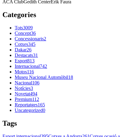
ACA Club
Gedith Center
Erik Faura
Categories
Tots
3009
Concept
36
Concessionaris
2
Cotxes
345
Dakar
26
Destacats
31
Esport
813
Internacional
742
Motos
116
Museu Nacional Automòbil
18
Nacional
106
Notícies
3
Novetat
494
Premium
112
Reportatges
165
Uncategorized
0
Tags
Esport internacional
395
Cotxes a Andorra
261
Cotxes ocasió a