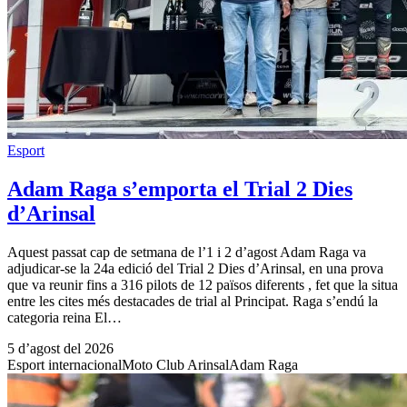
Esport
Adam Raga s’emporta el Trial 2 Dies
d’Arinsal
Aquest passat cap de setmana de l’1 i 2 d’agost Adam Raga va
adjudicar-se la 24a edició del Trial 2 Dies d’Arinsal, en una prova
que va reunir fins a 316 pilots de 12 països diferents , fet que la situa
entre les cites més destacades de trial al Principat. Raga s’endú la
categoria reina El…
5 d’agost del 2026
Esport internacional
Moto Club Arinsal
Adam Raga