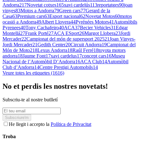
Andorra
217
Novetat cotxes
165
xavi cardelús
113
reportatges
90
joan
vinyes
83
Motos a Andorra
79
Green cars
77
Gerard de la
Casa
63
Premium cars
63
Esport nacional
62
Novetat Motos
60
motos
ocasió a Andorra
49
Albert Llovera
44
Pyrénées Motors
41
Automòbils
Pyrenees
40
Tony Cachafeiro
40
ACA
37
Becier Vehicles
31
Edgar
Montellá
27
Frank Porté
27
ACA ESport
26
Margot Llobera
23
Jordi
Mercader
22
Campionat del món de supersport 2025
21
Joan Vinyes-
Jordi Mercader
21
Gedith Center
20
Circuit Andorra
19
Campionat del
Món de Moto2
18
Lexus Andorra
18
Raúl Ferré
18
toyota motors
andorra
18
Jaume Font
17
xavi cardelus
17
concept cars
16
Museu
Nacional de l’Automòbil D’Andorra
16
ACA Club
14
Automòbil
Club d’Andorra
14
Centre Prestigi Automobils
14
Veure totes les etiquetes (1616)
No et perdis les nostres novetats!
Subscriu-te al nostre butlletí
Subscriure'm
He llegit i accepto la
Política de Privacitat
Troba