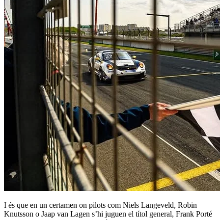
I és que en un certamen on pilots com Niels Langeveld, Robin
Knutsson o Jaap van Lagen s’hi juguen el títol general, Frank Porté