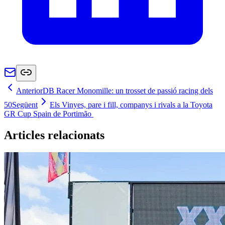
Anterior
DB Racer Monomille: un trosset de passió racing dels
50
Següent
Els Vinyes, pare i fill, companys i rivals a la Toyota
GR Cup Spain de Portimão
Articles relacionats