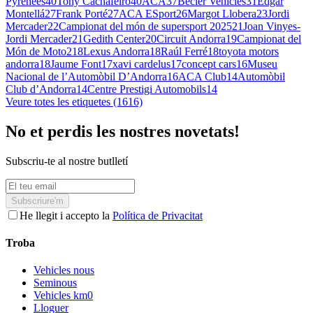
Pyrenees
40
Tony Cachafeiro
40
ACA
37
Becier Vehicles
31
Edgar
Montellá
27
Frank Porté
27
ACA ESport
26
Margot Llobera
23
Jordi
Mercader
22
Campionat del món de supersport 2025
21
Joan Vinyes-
Jordi Mercader
21
Gedith Center
20
Circuit Andorra
19
Campionat del
Món de Moto2
18
Lexus Andorra
18
Raúl Ferré
18
toyota motors
andorra
18
Jaume Font
17
xavi cardelus
17
concept cars
16
Museu
Nacional de l’Automòbil D’Andorra
16
ACA Club
14
Automòbil
Club d’Andorra
14
Centre Prestigi Automobils
14
Veure totes les etiquetes (1616)
No et perdis les nostres novetats!
Subscriu-te al nostre butlletí
Subscriure'm
He llegit i accepto la
Política de Privacitat
Troba
Vehicles nous
Seminous
Vehicles km0
Lloguer