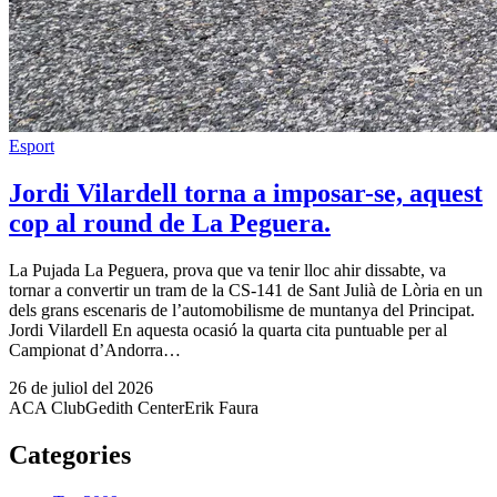
Esport
Jordi Vilardell torna a imposar-se, aquest
cop al round de La Peguera.
La Pujada La Peguera, prova que va tenir lloc ahir dissabte, va
tornar a convertir un tram de la CS-141 de Sant Julià de Lòria en un
dels grans escenaris de l’automobilisme de muntanya del Principat.
Jordi Vilardell En aquesta ocasió la quarta cita puntuable per al
Campionat d’Andorra…
26 de juliol del 2026
ACA Club
Gedith Center
Erik Faura
Categories