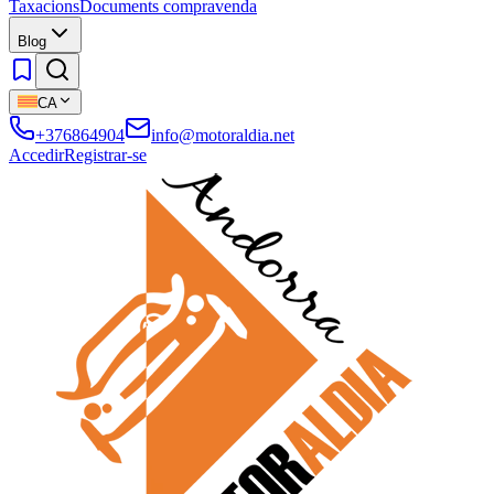
Taxacions
Documents compravenda
Blog
CA
+376864904
info@motoraldia.net
Accedir
Registrar-se