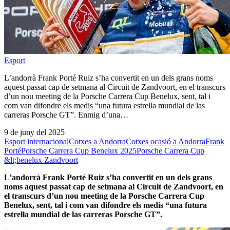
Esport
L’andorrà Frank Porté Ruiz s’ha convertit en un dels grans noms
aquest passat cap de setmana al Circuit de Zandvoort, en el transcurs
d’un nou meeting de la Porsche Carrera Cup Benelux, sent, tal i
com van difondre els medis “una futura estrella mundial de las
carreras Porsche GT”. Enmig d’una…
9 de juny del 2025
Esport internacional
Cotxes a Andorra
Cotxes ocasió a Andorra
Frank
Porté
Porsche Carrera Cup Benelux 2025
Porsche Carrera Cup
&lt;benelux Zandvoort
L’andorrà Frank Porté Ruiz s’ha convertit en un dels grans
noms aquest passat cap de setmana al Circuit de Zandvoort, en
el transcurs d’un nou meeting de la Porsche Carrera Cup
Benelux, sent, tal i com van difondre els medis “una futura
estrella mundial de las carreras Porsche GT”.