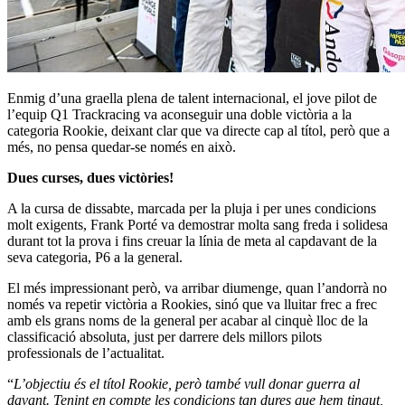
Enmig d’una graella plena de talent internacional, el jove pilot de
l’equip Q1 Trackracing va aconseguir una doble victòria a la
categoria Rookie, deixant clar que va directe cap al títol, però que a
més, no pensa quedar-se només en això.
Dues curses, dues victòries!
A la cursa de dissabte, marcada per la pluja i per unes condicions
molt exigents, Frank Porté va demostrar molta sang freda i solidesa
durant tot la prova i fins creuar la línia de meta al capdavant de la
seva categoria, P6 a la general.
El més impressionant però, va arribar diumenge, quan l’andorrà no
només va repetir victòria a Rookies, sinó que va lluitar frec a frec
amb els grans noms de la general per acabar al cinquè lloc de la
classificació absoluta, just per darrere dels millors pilots
professionals de l’actualitat.
“
L’objectiu és el títol Rookie, però també vull donar guerra al
davant. Tenint en compte les condicions tan dures que hem tingut,