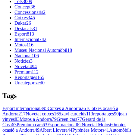
Tots
3009
Concept
36
Concessionaris
2
Cotxes
345
Dakar
26
Destacats
31
Esport
813
Internacional
742
Motos
116
Museu Nacional Automòbil
18
Nacional
106
Notícies
3
Novetat
494
Premium
112
Reportatges
165
Uncategorized
0
Tags
Esport internacional
395
Cotxes a Andorra
261
Cotxes ocasió a
Andorra
217
Novetat cotxes
165
xavi cardelús
113
reportatges
90
joan
vinyes
83
Motos a Andorra
79
Green cars
77
Gerard de la
Casa
63
Premium cars
63
Esport nacional
62
Novetat Motos
60
motos
ocasió a Andorra
49
Albert Llovera
44
Pyrénées Motors
41
Automòbils