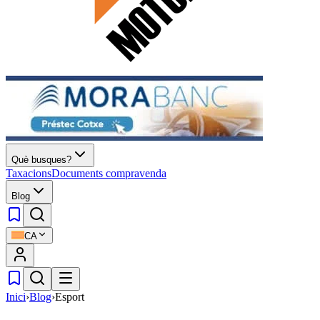
Què busques?
Taxacions
Documents compravenda
Blog
CA
Inici
›
Blog
›
Esport