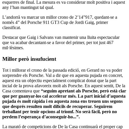
esquerres de final. La mesura es va considerar molt positiva i aquest
any l’han mantingut tal qual.
L’andorrà va marcar un millor crono de 2’14”917, quedant-se a
només 4” del Porsche 911 GT3 Cup de Jordi Gaig, primer
classificat.
Destacar que Gaig i Salvans van mantenir una lluita espectacular
que va acabar decantant-se a favor del primer, per tot just 467
mil·lèsimes.
Millor però insufucient
Tot i millorar el crono de la passada edició, en Gerard no va poder
sorprendre els Porsche. Val a dir que en aquesta pujada en concret,
aquest era un objectiu especialment complicat donat que la part
incial de la prova afavoreix molt als Porsche. En aquest sentit, De la
Casa comentava que
“seguim apretant als Porsche, però està clar
que per guanyar-los cal accelerar més. La part inicial d’aquesta
pujada és molt ràpida i en aquesta zona ens treuen uns segons
que després resulten molt difícils de recuperar. Seguirem
treballant per tenir opcions al triomf. No serà fàcil, però no
perdem l’esperança d’aconseguir-ho...”.
La marató de competicions de De la Casa continuarà el proper cap