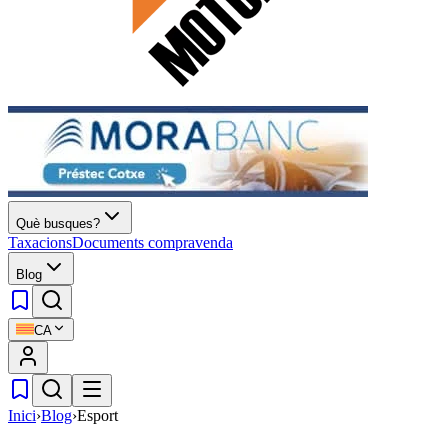
Què busques?
Taxacions
Documents compravenda
Blog
CA
Inici
›
Blog
›
Esport