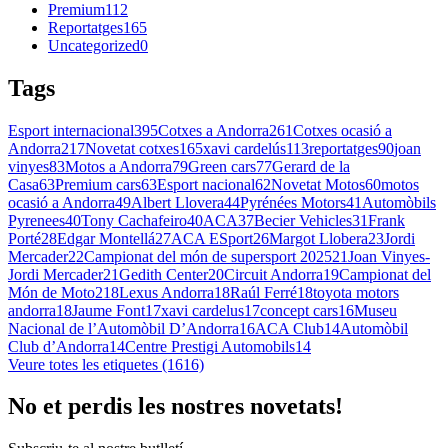
Premium
112
Reportatges
165
Uncategorized
0
Tags
Esport internacional
395
Cotxes a Andorra
261
Cotxes ocasió a
Andorra
217
Novetat cotxes
165
xavi cardelús
113
reportatges
90
joan
vinyes
83
Motos a Andorra
79
Green cars
77
Gerard de la
Casa
63
Premium cars
63
Esport nacional
62
Novetat Motos
60
motos
ocasió a Andorra
49
Albert Llovera
44
Pyrénées Motors
41
Automòbils
Pyrenees
40
Tony Cachafeiro
40
ACA
37
Becier Vehicles
31
Frank
Porté
28
Edgar Montellá
27
ACA ESport
26
Margot Llobera
23
Jordi
Mercader
22
Campionat del món de supersport 2025
21
Joan Vinyes-
Jordi Mercader
21
Gedith Center
20
Circuit Andorra
19
Campionat del
Món de Moto2
18
Lexus Andorra
18
Raúl Ferré
18
toyota motors
andorra
18
Jaume Font
17
xavi cardelus
17
concept cars
16
Museu
Nacional de l’Automòbil D’Andorra
16
ACA Club
14
Automòbil
Club d’Andorra
14
Centre Prestigi Automobils
14
Veure totes les etiquetes (1616)
No et perdis les nostres novetats!