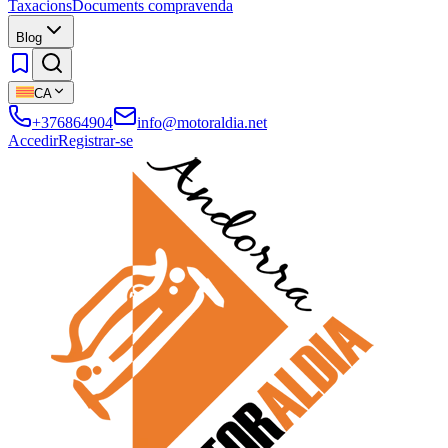
Taxacions
Documents compravenda
Blog
CA
+376864904
info@motoraldia.net
Accedir
Registrar-se