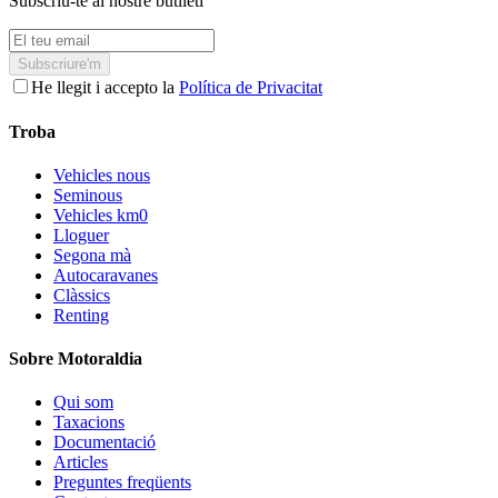
Subscriu-te al nostre butlletí
Subscriure'm
He llegit i accepto la
Política de Privacitat
Troba
Vehicles nous
Seminous
Vehicles km0
Lloguer
Segona mà
Autocaravanes
Clàssics
Renting
Sobre Motoraldia
Qui som
Taxacions
Documentació
Articles
Preguntes freqüents