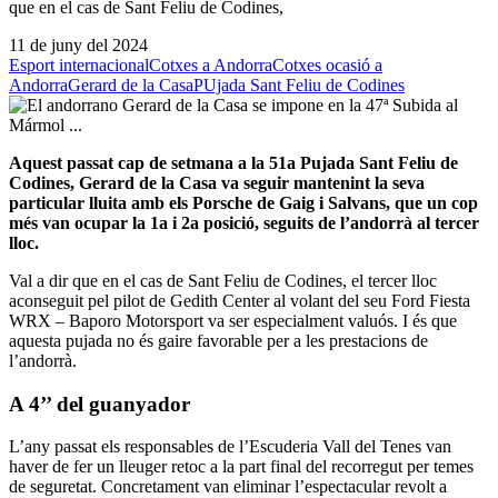
que en el cas de Sant Feliu de Codines,
11 de juny del 2024
Esport internacional
Cotxes a Andorra
Cotxes ocasió a
Andorra
Gerard de la Casa
PUjada Sant Feliu de Codines
Aquest passat cap de setmana a la 51a Pujada Sant Feliu de
Codines,
Gerard de la Casa
va seguir mantenint la seva
particular lluita amb els Porsche de Gaig i Salvans, que un cop
més van ocupar la 1a i 2a posició, seguits de l’andorrà al tercer
lloc.
Val a dir que en el cas de Sant Feliu de Codines, el tercer lloc
aconseguit pel pilot de Gedith Center al volant del seu Ford Fiesta
WRX – Baporo Motorsport va ser especialment valuós. I és que
aquesta pujada no és gaire favorable per a les prestacions de
l’andorrà.
A 4’’ del guanyador
L’any passat els responsables de l’Escuderia Vall del Tenes van
haver de fer un lleuger retoc a la part final del recorregut per temes
de seguretat. Concretament van eliminar l’espectacular revolt a