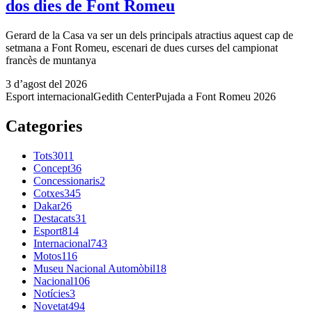
dos dies de Font Romeu
Gerard de la Casa va ser un dels principals atractius aquest cap de
setmana a Font Romeu, escenari de dues curses del campionat
francès de muntanya
3 d’agost del 2026
Esport internacional
Gedith Center
Pujada a Font Romeu 2026
Categories
Tots
3011
Concept
36
Concessionaris
2
Cotxes
345
Dakar
26
Destacats
31
Esport
814
Internacional
743
Motos
116
Museu Nacional Automòbil
18
Nacional
106
Notícies
3
Novetat
494