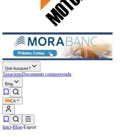
Què busques?
Taxacions
Documents compravenda
Blog
CA
Inici
›
Blog
›
Esport