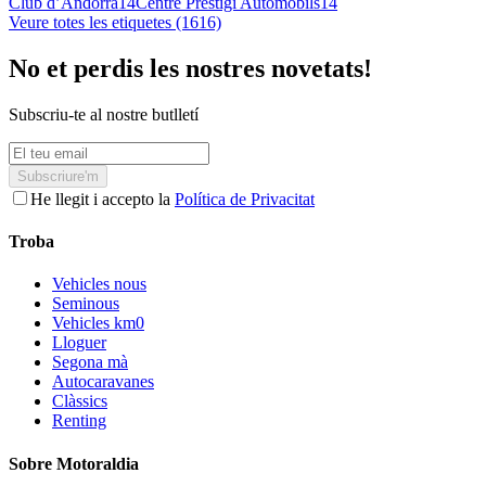
Club d’Andorra
14
Centre Prestigi Automobils
14
Veure totes les etiquetes (1616)
No et perdis les nostres novetats!
Subscriu-te al nostre butlletí
Subscriure'm
He llegit i accepto la
Política de Privacitat
Troba
Vehicles nous
Seminous
Vehicles km0
Lloguer
Segona mà
Autocaravanes
Clàssics
Renting
Sobre Motoraldia