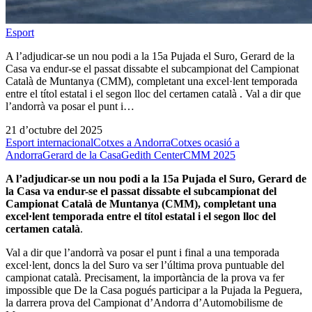
Esport
A l’adjudicar-se un nou podi a la 15a Pujada el Suro, Gerard de la
Casa va endur-se el passat dissabte el subcampionat del Campionat
Català de Muntanya (CMM), completant una excel·lent temporada
entre el títol estatal i el segon lloc del certamen català . Val a dir que
l’andorrà va posar el punt i…
21 d’octubre del 2025
Esport internacional
Cotxes a Andorra
Cotxes ocasió a
Andorra
Gerard de la Casa
Gedith Center
CMM 2025
A l’adjudicar-se un nou podi a la 15a Pujada el Suro, Gerard de
la Casa va endur-se el passat dissabte el subcampionat del
Campionat Català de Muntanya (CMM), completant
una
excel·lent temporada
entre el títol estatal i el segon lloc del
certamen català
.
Val a dir que l’andorrà va posar el punt i final a una temporada
excel·lent, doncs la del Suro va ser l’última prova puntuable del
campionat català. Precisament, la importància de la prova va fer
impossible que De la Casa pogués participar a la Pujada la Peguera,
la darrera prova del Campionat d’Andorra d’Automobilisme de