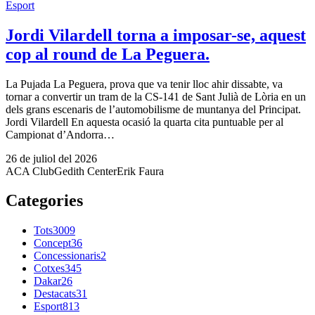
Esport
Jordi Vilardell torna a imposar-se, aquest
cop al round de La Peguera.
La Pujada La Peguera, prova que va tenir lloc ahir dissabte, va
tornar a convertir un tram de la CS-141 de Sant Julià de Lòria en un
dels grans escenaris de l’automobilisme de muntanya del Principat.
Jordi Vilardell En aquesta ocasió la quarta cita puntuable per al
Campionat d’Andorra…
26 de juliol del 2026
ACA Club
Gedith Center
Erik Faura
Categories
Tots
3009
Concept
36
Concessionaris
2
Cotxes
345
Dakar
26
Destacats
31
Esport
813