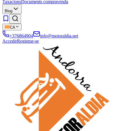
Taxacions
Documents compravenda
Blog
CA
+376864904
info@motoraldia.net
Accedir
Registrar-se