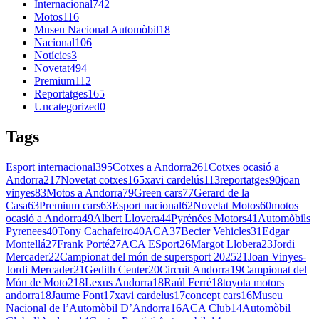
Internacional
742
Motos
116
Museu Nacional Automòbil
18
Nacional
106
Notícies
3
Novetat
494
Premium
112
Reportatges
165
Uncategorized
0
Tags
Esport internacional
395
Cotxes a Andorra
261
Cotxes ocasió a
Andorra
217
Novetat cotxes
165
xavi cardelús
113
reportatges
90
joan
vinyes
83
Motos a Andorra
79
Green cars
77
Gerard de la
Casa
63
Premium cars
63
Esport nacional
62
Novetat Motos
60
motos
ocasió a Andorra
49
Albert Llovera
44
Pyrénées Motors
41
Automòbils
Pyrenees
40
Tony Cachafeiro
40
ACA
37
Becier Vehicles
31
Edgar
Montellá
27
Frank Porté
27
ACA ESport
26
Margot Llobera
23
Jordi
Mercader
22
Campionat del món de supersport 2025
21
Joan Vinyes-
Jordi Mercader
21
Gedith Center
20
Circuit Andorra
19
Campionat del
Món de Moto2
18
Lexus Andorra
18
Raúl Ferré
18
toyota motors
andorra
18
Jaume Font
17
xavi cardelus
17
concept cars
16
Museu
Nacional de l’Automòbil D’Andorra
16
ACA Club
14
Automòbil