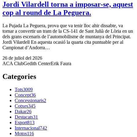
Jordi Vilardell torna a imposar-se, aquest
cop al round de La Peguera.
La Pujada La Peguera, prova que va tenir lloc ahir dissabte, va
tornar a convertir un tram de la CS-141 de Sant Julià de Lòria en un
dels grans escenaris de l’automobilisme de muntanya del Principat.
Jordi Vilardell En aquesta ocasió la quarta cita puntuable per al
Campionat d’Andorra…
26 de juliol del 2026
ACA Club
Gedith Center
Erik Faura
Categories
Tots
3009
Concept
36
Concessionaris
2
Cotxes
345
Dakar
26
Destacats
31
Esport
813
Internacional
742
Motos
116