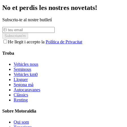
No et perdis les nostres novetats!
Subscriu-te al nostre butlletí
Subscriure'm
He llegit i accepto la
Política de Privacitat
Troba
Vehicles nous
Seminous
Vehicles km0
Lloguer
Segona mà
Autocaravanes
Clàssics
Renting
Sobre Motoraldia
Qui som