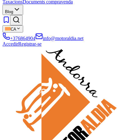
Taxacions
Documents compravenda
Blog
CA
+376864904
info@motoraldia.net
Accedir
Registrar-se