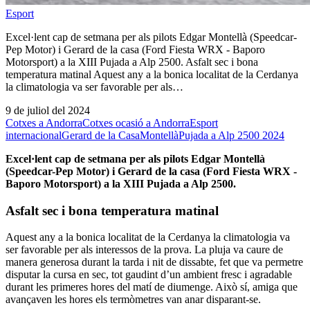
Esport
Excel·lent cap de setmana per als pilots Edgar Montellà (Speedcar-
Pep Motor) i Gerard de la casa (Ford Fiesta WRX - Baporo
Motorsport) a la XIII Pujada a Alp 2500. Asfalt sec i bona
temperatura matinal Aquest any a la bonica localitat de la Cerdanya
la climatologia va ser favorable per als…
9 de juliol del 2024
Cotxes a Andorra
Cotxes ocasió a Andorra
Esport
internacional
Gerard de la Casa
Montellà
Pujada a Alp 2500 2024
Excel·lent cap de setmana per als pilots Edgar Montellà
(Speedcar-Pep Motor) i Gerard de la casa (Ford Fiesta WRX -
Baporo Motorsport) a la XIII Pujada a Alp 2500.
Asfalt sec i bona temperatura matinal
Aquest any a la bonica localitat de la Cerdanya la climatologia va
ser favorable per als interessos de la prova. La pluja va caure de
manera generosa durant la tarda i nit de dissabte, fet que va permetre
disputar la cursa en sec, tot gaudint d’un ambient fresc i agradable
durant les primeres hores del matí de diumenge. Això sí, amiga que
avançaven les hores els termòmetres van anar disparant-se.