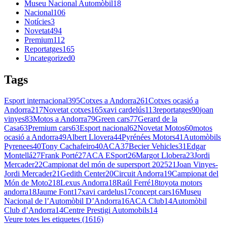
Museu Nacional Automòbil
18
Nacional
106
Notícies
3
Novetat
494
Premium
112
Reportatges
165
Uncategorized
0
Tags
Esport internacional
395
Cotxes a Andorra
261
Cotxes ocasió a
Andorra
217
Novetat cotxes
165
xavi cardelús
113
reportatges
90
joan
vinyes
83
Motos a Andorra
79
Green cars
77
Gerard de la
Casa
63
Premium cars
63
Esport nacional
62
Novetat Motos
60
motos
ocasió a Andorra
49
Albert Llovera
44
Pyrénées Motors
41
Automòbils
Pyrenees
40
Tony Cachafeiro
40
ACA
37
Becier Vehicles
31
Edgar
Montellá
27
Frank Porté
27
ACA ESport
26
Margot Llobera
23
Jordi
Mercader
22
Campionat del món de supersport 2025
21
Joan Vinyes-
Jordi Mercader
21
Gedith Center
20
Circuit Andorra
19
Campionat del
Món de Moto2
18
Lexus Andorra
18
Raúl Ferré
18
toyota motors
andorra
18
Jaume Font
17
xavi cardelus
17
concept cars
16
Museu
Nacional de l’Automòbil D’Andorra
16
ACA Club
14
Automòbil
Club d’Andorra
14
Centre Prestigi Automobils
14
Veure totes les etiquetes (1616)