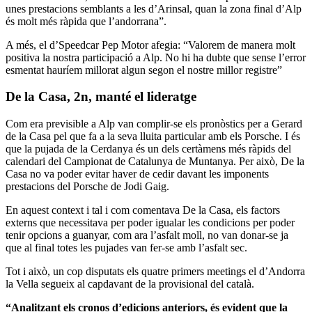
unes prestacions semblants a les d’Arinsal, quan la zona final d’Alp
és molt més ràpida que l’andorrana”.
A més, el d’Speedcar Pep Motor afegia: “Valorem de manera molt
positiva la nostra participació a Alp. No hi ha dubte que sense l’error
esmentat hauríem millorat algun segon el nostre millor registre”
De la Casa, 2n, manté el lideratge
Com era previsible a Alp van complir-se els pronòstics per a Gerard
de la Casa pel que fa a la seva lluita particular amb els Porsche. I és
que la pujada de la Cerdanya és un dels certàmens més ràpids del
calendari del Campionat de Catalunya de Muntanya. Per això, De la
Casa no va poder evitar haver de cedir davant les imponents
prestacions del Porsche de Jodi Gaig.
En aquest context i tal i com comentava De la Casa, els factors
externs que necessitava per poder igualar les condicions per poder
tenir opcions a guanyar, com ara l’asfalt moll, no van donar-se ja
que al final totes les pujades van fer-se amb l’asfalt sec.
Tot i això, un cop disputats els quatre primers meetings el d’Andorra
la Vella segueix al capdavant de la provisional del català.
“Analitzant els cronos d’edicions anteriors, és evident que la