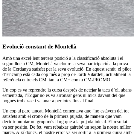
Evolució constant de Montellà
Amb una excel·lent tercera posició a la classificació absoluta i el
segon lloc a CM, Montellà va cloure la seva participació a la prova
de la Cerdanya satisfet per la seva evolució. En aquest sentit, el pilot
d’Encamp està cada cop més a prop de Jordi Vilardell, actualment la
referència entre els CM, tant a CM+ com a CM-PROMO.
Un cop es va reprendre la cursa després de netejar la taca d’oli abans
esmentada, l’Edgar no es va arronsar gens ni mica davant del que
pogués trobar-se i va anar a per totes fins al final.
Un cop al parc tancat, Montellà comentava que “no estàvem del tot
satisfets amb el crono de la primera pujada, de manera que vam
decidir muntar un grup més llarg que a la pujada inicial. El resultat
va ser positiu. De fet, vam rebaixar gairebé un segon la nostra millor
marca. Així doncs, el nostre error va ser sortir a la primera cursa amb