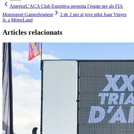
Anterior
L’ACA Club Esportiva presenta l’equip per als FIA
Motorsport Games
Següent
2 de 2 per al jove pilot Joan Vinyes
Jr. a MotorLand
Articles relacionats