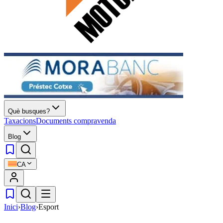
Què busques?
Taxacions
Documents compravenda
Blog
CA
Inici
›
Blog
›
Esport