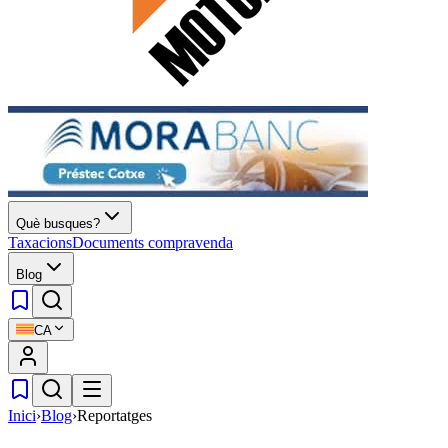
Què busques?
Taxacions
Documents compravenda
Blog
CA
Inici
›
Blog
›
Reportatges