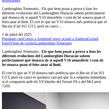
Reportatges
Lamborghini Temerario.- Els que hem posat a prova a fons les
diferents evolucions del Lamborghini Huracán sabem perfectament
què donava de si aquell V10 atmosfèric i com de bé sonava quan el
feies anar al límit. El cert és que un V10 donava més potència que el
flat-six d’un 911 GT3, però en canvi…
1 de juliol del 2025
Premium cars
Cotxes a Andorra
Cotxes ocasió a Andorra
Gerard
Farré
Vlogs de coches
Lamborghini Temerario
Lamborghini Temerario.-
Els que hem posat a prova a fons les
diferents evolucions del Lamborghini Huracán sabem
perfectament què donava de si aquell V10 atmosfèric i com de
bé sonava quan el feies anar al límit.
El cert és que un V10 donava més potència que el
flat-six
d’un 911
GT3, però en canvi es quedava curt pel que fa a empenta immediata
si el comparem amb els V8 biturbo del Ferrari F8 o del McLaren
720S.