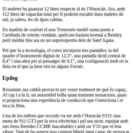
El maleter ha guanyat 12 litres respecte al de l’Huracán. Ara, amb
112 litres de capacitat total per fi podrem encabir dues maletes de
mà, ja sabeu, les de tipus cabina.
En matèria de confort el nou Temerario també suma punts a
l’arribada de seients ventilats, quelcom bastant normal a Bentley
però inèdita fins ara en un superesportiu dels de Sant’Agata.
Pel que fa a tecnologia, el cotxe incorpora tres pantalles: la del
quadre d’instruments digital de 12,3”, una pantalla tàctil central de
8,4” i una altra per al passatger de 9,1”, una configuració molt en la
línia en el que ja hem vist en alguns Ferrari.
Epíleg
Resumint: ara caldrà provar-lo per veure realment de què és capaç.
Al cap i a la fi, un automòbil brilla quan transmet sensacions, quan
et proporciona una experiència de conducció que t’emociona i et
toca la fibra.
Una de les millors que recordo va ser amb l’Huracán STO: una
mena de 911 GT3 per la seva efectivitat i pel seu tacte, equipat amb
uns frens Brembo CCMR inacabables i amb un V10 que et feia
vibrar. Tant de bo aquest nou conjunt híbrid sigui capaç de provocar