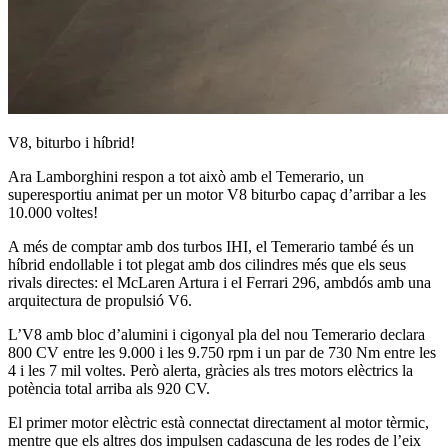
V8, biturbo i híbrid!
Ara Lamborghini respon a tot això amb el Temerario, un
superesportiu animat per un motor V8 biturbo capaç d’arribar a les
10.000 voltes!
A més de comptar amb dos turbos IHI, el Temerario també és un
híbrid endollable i tot plegat amb dos cilindres més que els seus
rivals directes: el McLaren Artura i el Ferrari 296, ambdós amb una
arquitectura de propulsió V6.
L’V8 amb bloc d’alumini i cigonyal pla del nou Temerario declara
800 CV entre les 9.000 i les 9.750 rpm i un par de 730 Nm entre les
4 i les 7 mil voltes. Però alerta, gràcies als tres motors elèctrics la
potència total arriba als 920 CV.
El primer motor elèctric està connectat directament al motor tèrmic,
mentre que els altres dos impulsen cadascuna de les rodes de l’eix