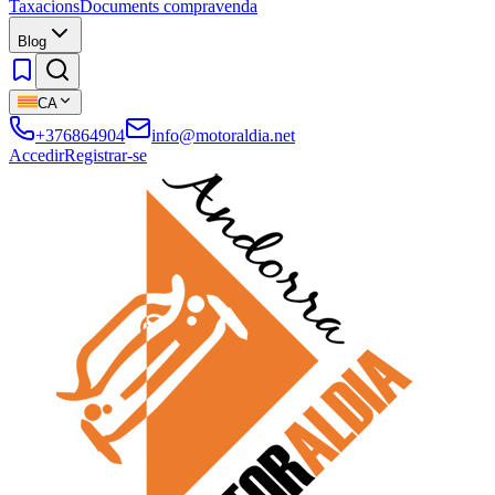
Taxacions
Documents compravenda
Blog
CA
+376864904
info@motoraldia.net
Accedir
Registrar-se