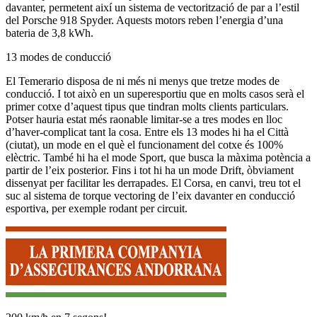
davanter, permetent així un sistema de vectorització de par a l’estil
del Porsche 918 Spyder. Aquests motors reben l’energia d’una
bateria de 3,8 kWh.
13 modes de conducció
El Temerario disposa de ni més ni menys que tretze modes de
conducció. I tot això en un superesportiu que en molts casos serà el
primer cotxe d’aquest tipus que tindran molts clients particulars.
Potser hauria estat més raonable limitar-se a tres modes en lloc
d’haver-complicat tant la cosa. Entre els 13 modes hi ha el Città
(ciutat), un mode en el què el funcionament del cotxe és 100%
elèctric. També hi ha el mode Sport, que busca la màxima potència a
partir de l’eix posterior. Fins i tot hi ha un mode Drift, òbviament
dissenyat per facilitar les derrapades. El Corsa, en canvi, treu tot el
suc al sistema de torque vectoring de l’eix davanter en conducció
esportiva, per exemple rodant per circuit.