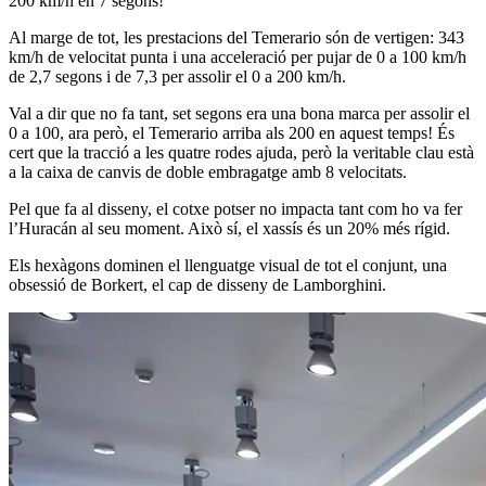
200 km/h en 7 segons!
Al marge de tot, les prestacions del Temerario són de vertigen: 343
km/h de velocitat punta i una acceleració per pujar de 0 a 100 km/h
de 2,7 segons i de 7,3 per assolir el 0 a 200 km/h.
Val a dir que no fa tant, set segons era una bona marca per assolir el
0 a 100, ara però, el Temerario arriba als 200 en aquest temps! És
cert que la tracció a les quatre rodes ajuda, però la veritable clau està
a la caixa de canvis de doble embragatge amb 8 velocitats.
Pel que fa al disseny, el cotxe potser no impacta tant com ho va fer
l’Huracán al seu moment. Això sí, el xassís és un 20% més rígid.
Els hexàgons dominen el llenguatge visual de tot el conjunt, una
obsessió de Borkert, el cap de disseny de Lamborghini.